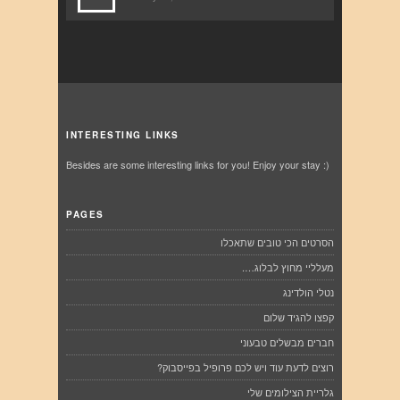
INTERESTING LINKS
Besides are some interesting links for you! Enjoy your stay :)
PAGES
הסרטים הכי טובים שתאכלו
מעלליי מחוץ לבלוג….
נטלי הולדינג
קפצו להגיד שלום
חברים מבשלים טבעוני
רוצים לדעת עוד ויש לכם פרופיל בפייסבוק?
גלריית הצילומים שלי