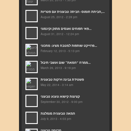
March 20, 2013 - 1:50 pm
חביתת חומוס- חביתה טבעונית עם פטריות,...
August 25, 2012 - 2:28 pm
פאי תפוחים ואגסים מתוק וקינמוני...
August 31, 2012 - 12:24 pm
פרוייקט שותפות למטבח מציג: מתכוני...
February 12, 2013 - 5:13 pm
ממרח “חמאת” שום ועשבי תיבול...
March 26, 2013 - 9:19 pm
פשטידת גבינה וירקות טבעונית
May 22, 2014 - 3:14 am
קציצות קישוא ונענע טבעוני
September 30, 2012 - 9:00 pm
חמאה טבעונית מומלצת
July 9, 2013 - 4:03 pm
חריימה טבעוני