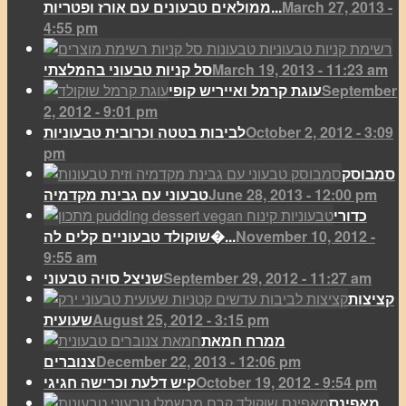
March 27, 2013 -
ממולאים טבעונים עם אורז ופטריות...
4:55 pm
March 19, 2013 - 11:23 am
סל קניות טבעוני בהמלצתי
September
עוגת קרמל ואייריש קופי
2, 2012 - 9:01 pm
October 2, 2012 - 3:09
לביבות בטטה וכרובית טבעוניות
pm
סמבוסק
June 28, 2013 - 12:00 pm
טבעוני עם גבינת מקדמיה
כדורי
November 10, 2012 -
שוקולד טבעוניים קלים לה�...
9:55 am
September 29, 2012 - 11:27 am
שניצל סויה טבעוני
קציצות
August 25, 2012 - 3:15 pm
שעועית
ממרח חמאת
December 22, 2013 - 12:06 pm
צנוברים
October 19, 2012 - 9:54 pm
קיש דלעת וכרישה חגיגי
מאפינס