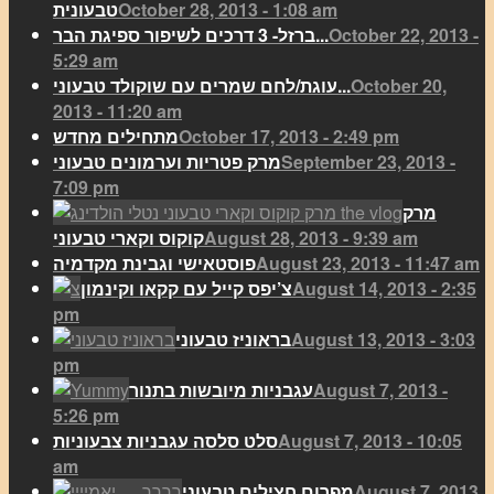
October 28, 2013 - 1:08 am
טבעונית
October 22, 2013 -
ברזל- 3 דרכים לשיפור ספיגת הבר...
5:29 am
October 20,
עוגת/לחם שמרים עם שוקולד טבעוני...
2013 - 11:20 am
October 17, 2013 - 2:49 pm
מתחילים מחדש
September 23, 2013 -
מרק פטריות וערמונים טבעוני
7:09 pm
מרק
August 28, 2013 - 9:39 am
קוקוס וקארי טבעוני
August 23, 2013 - 11:47 am
פוסטאישי וגבינת מקדמיה
August 14, 2013 - 2:35
צ’יפס קייל עם קקאו וקינמון
pm
August 13, 2013 - 3:03
בראוניז טבעוני
pm
August 7, 2013 -
עגבניות מיובשות בתנור
5:26 pm
August 7, 2013 - 10:05
סלט סלסה עגבניות צבעוניות
am
August 7, 2013
מפרום חצילים טבעוני