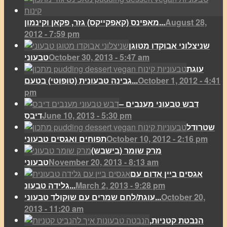
August 28,
מאפינס (קאפקייקס) גזר, פקאן וקינמון...
2012 - 7:59 pm
שניצלוני אבוקדו מטוגן
October 30, 2013 - 5:47 am
טבעוני
עוגת
October 1, 2012 - 4:41
גבינה טבעונית (טופוטי) בטעם...
pm
דבש טבעוני מענבים –
June 10, 2013 - 5:30 pm
דיבס
שטרודל
October 10, 2012 - 2:16 pm
תפוחים ואגסים טבעוני
מרק שומר (בישבש)
November 20, 2013 - 8:13 am
טבעוני
אגסים ביין אדום עם
March 2, 2013 - 9:28 pm
גלידה טבעונ...
October 20,
עוגת/לחם שמרים עם שוקולד טבעוני...
2013 - 11:20 am
הנבטת קטניות,