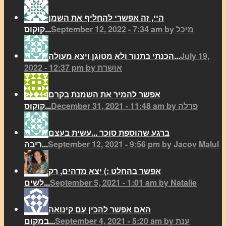
היי, זה אפשרי להחליף את השמן
September 12, 2022 - 7:34 am by מיכל
קוקוס...
July 19,
הכנתי בתנור ולא מטוגן ויצא מעולה...
2022 - 12:37 pm by אושרת
אפשר להמיר את השמנת בקרם
December 31, 2021 - 11:48 am by פרלה
קוקוס...
ברגע שהוספת סוכר ...עשית בעצם
September 12, 2021 - 9:56 pm by Jacov Malul
ריבה...
אפשר בהחלט :) יצא מדהים, רק
September 5, 2021 - 1:01 am by Natalie
לשים...
האם אפשר להכין עם קינואה
September 4, 2021 - 5:20 am by ענת
במקום...