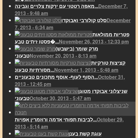
December 7,
מאפה רטטוי עם ירקות צלויים וגבינה...
2013 - 9:48 am
December
סלט קולורבי ואבוקדו
7, 2013 - 6:34 am
פטריות ממולאות
November 26, 2013 - 12:33 pm
פסטו זיתים טבע�...
מרק שומר (בישבש)
November 20, 2013 - 8:13 am
טבעוני
קציצות טורקיות
November 1, 2013 - 5:48 am
מסורתיות טבעונ...
October 31,
הסוף לעוף- אוסף מתכונים טבעוניים...
2013 - 12:45 pm
שניצלוני אבוקדו מטוגן
October 30, 2013 - 5:47 am
טבעוני
October 29,
לביבות תפוחי אדמה ורוזמרין אפויות...
2013 - 5:14 am
עוגת קשת בענן