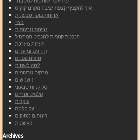
"פרוייקט "שותפות למטבח
איך להקציף קצפת יציבה מקרם קוקוס
ארוחת בוקר טבעונית
בצד
גבינות טבעוניות
הנבטת קטניות למנביט המתחיל
הערות מערכת
חגים ומועדים :)
טיפים קטנים
מה לשתות?
מרקים טבעוניים
נישנושים
סל קניות טבעוני
סלטים וטריים
עיקרית
על הלחם
קינוחים מתוקים
ראשונות
Archives