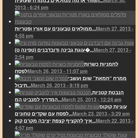
March 30,
תפוחי אדמה ממולאים בממרח שעועית...
2013 - 6:24 pm
March 27, 2013 -
ממולאים טבעונים עם אורז ופטריות...
4:55 pm
March 27, 2013 -
(עוגת גבינה ודובדבנים (טפינה ט�...
2:54 pm
לחמניות כשרות
March 26, 2013 - 11:07 pm
לפסח
ממרח “חמאת” שום ועשבי
March 26, 2013 - 9:19 pm
תיבול...
הנבטת קטניות,
March 25, 2013 - 12:24 am
המדריך למנביט המ...
עוגיות קוקוס
March 23, 2013 - 3:29 pm
לפסח עם שקדים טחונים...
March 22, 2013 -
איך להקציף קצפת יציבה מקרם קוק...
4:57 pm