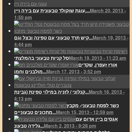
March 20, 2013 -
עוגת שוקולד טבעונית עם בירה ויין,...
1:50 pm
March 19, 2013 -
קיש תרד טבעוני עם טפינה ובצל וגם...
4:44 pm
March 19, 2013 - 11:23 am
סל קניות טבעוני בהמלצתי
אורז זעפרן, שקדים
March 17, 2013 - 3:52 pm
מולבנים וחמו...
March 16, 2013 -
קנלוני / לזניה במילוי טפינת (גבינת...
4:13 pm
כשר לפסח טבעוני- מקבץ
March 15, 2013 - 12:59 pm
מתכונים טבעוניים...
אגסים ביין אדום עם
March 2, 2013 - 9:28 pm
גלידה טבעונ...