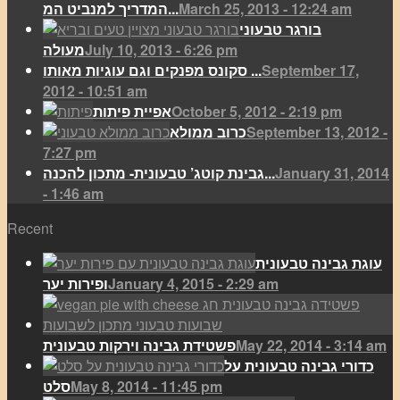
March 25, 2013 - 12:24 am
המדריך למנביט המ...
בורגר טבעוני
July 10, 2013 - 6:26 pm
מעולה
September 17,
סקונס מפנקים וגם עוגיות מאותו ...
2012 - 10:51 am
October 5, 2012 - 2:19 pm
אפיית פיתות
September 13, 2012 -
כרוב ממולא
7:27 pm
January 31, 2014
גבינת קוטג’ טבעונית- מתכון להכנה...
- 1:46 am
Recent
עוגת גבינה טבעונית
January 4, 2015 - 2:29 am
ופירות יער
May 22, 2014 - 3:14 am
פשטידת גבינה וירקות טבעונית
כדורי גבינה טבעונית על
May 8, 2014 - 11:45 pm
סלט