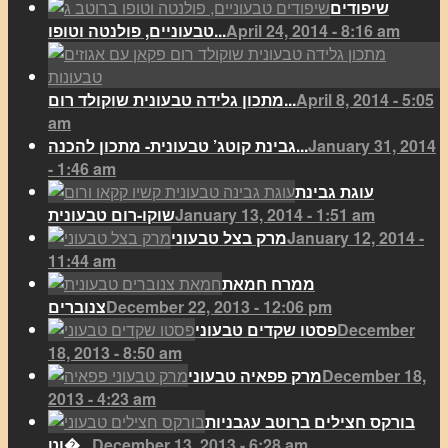
שיפודים
April 24, 2014 - 8:16 am
טבעוניים, פולנטה וטופו...
April 8, 2014 - 5:05
מתכון גלידה טבעונית שוקולד רום...
am
January 31, 2014
גבינת קוטג’ טבעונית- מתכון להכנה...
- 1:46 am
עוגת גבינת
January 13, 2014 - 1:51 am
שוקו-רום טבעונית
January 12, 2014 -
מרק בצל טבעוני
11:44 am
ממרח חמאת
December 22, 2013 - 12:06 pm
צנוברים
December
פסטו שקדים טבעוני
18, 2013 - 8:50 am
December 18,
מרק פפאיה טבעוני
2013 - 4:23 am
בורקס חצילים ברוטב עגבניות
December 13, 2013 - 6:28 am
וט�...