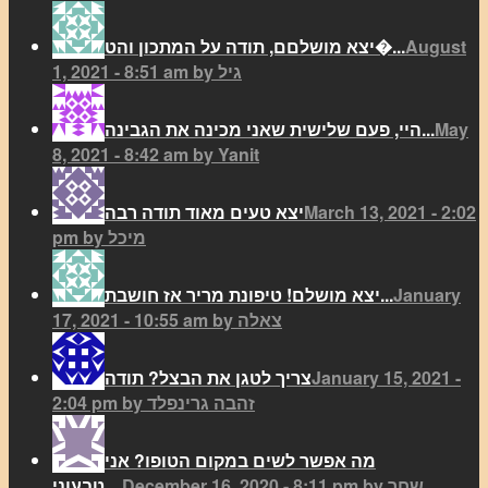
August
יצא מושלםם, תודה על המתכון והט�...
1, 2021 - 8:51 am by גיל
May
היי, פעם שלישית שאני מכינה את הגבינה...
8, 2021 - 8:42 am by Yanit
March 13, 2021 - 2:02
יצא טעים מאוד תודה רבה
pm by מיכל
January
יצא מושלם! טיפונת מריר אז חושבת...
17, 2021 - 10:55 am by צאלה
January 15, 2021 -
צריך לטגן את הבצל? תודה
2:04 pm by זהבה גרינפלד
מה אפשר לשים במקום הטופו? אני
December 16, 2020 - 8:11 pm by שחר
טבעוני,...