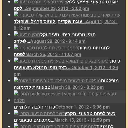
יוגורט טבעוני וציזיקי ללא
September 23, 2012 - 2:02 pm
לקט...
April 11, 2013 -
עוגת שקדים, לוטוס קרמל ושוקולד...
8:12 am
חמין טבעוני ביתי, טעים וקל
August 29, 2012 - 9:14 am
להכ�...
לחמניות כשרות
March 26, 2013 - 11:07 pm
לפסח
כיסוני
October 1, 2012 - 4:26
בצק טופו ממולא בשעועית ...
pm
מופלטות
March 30, 2013 - 8:23 pm
טבעוניות למימונה
October 1, 2012 - 6:06 pm
כדורי חלבה חלומיים
כשר לפסח טבעוני- מקבץ
March 15, 2013 - 12:59 pm
מתכונים טבעוניים...
לחמניות