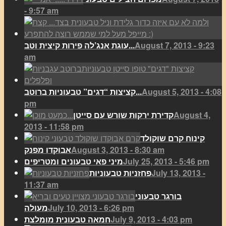
- 9:57 am
August 7, 2013 - 9:23
עוגת אנג’לה פירות קיצית וטב...
am
August 5, 2013 - 4:08
קציצות “דגים” טבעוניות ברוטב...
pm
August 4,
קדירת ירקות שורש עם סייטן
2013 - 11:58 pm
קינוח קרם שוקולד
August 3, 2013 - 8:30 am
אבוקדו מפנק
July 25, 2013 - 5:46 pm
מיני פאי טבעונים ומטריפים
July 13, 2013 -
פחזניות טבעוניות
11:37 am
בורגר טבעוני
July 10, 2013 - 6:26 pm
מעולה
July 9, 2013 - 4:03 pm
חמאה טבעונית מומלצת