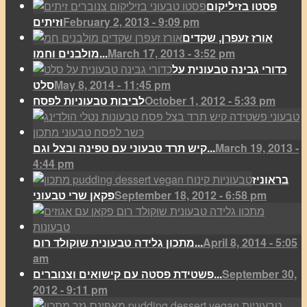
פסטו בזיליקום
February 2, 2013 - 9:09 pm
וזיתים
אורז זעפרן, שקדים
March 17, 2013 - 3:52 pm
מולבנים וחמו...
כדורי גבינה טבעונית על
May 8, 2014 - 11:45 pm
סלט
October 1, 2012 - 5:33 pm
לביבות טבעוניות לפסח
March 19, 2013 -
קיש תרד טבעוני עם טפינה ובצל וגם...
4:44 pm
בראוניז
September 18, 2012 - 6:58 pm
פקאן שרי טבעוני
April 8, 2014 - 5:05
מתכון גלידה טבעונית שוקולד רום...
am
September 30,
פשטידת פסטה עם קישואים וצנוברים...
2012 - 9:11 pm