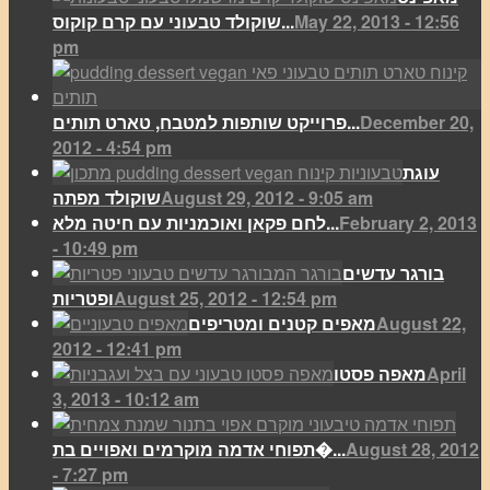
May 22, 2013 - 12:56
שוקולד טבעוני עם קרם קוקוס...
pm
December 20,
פרוייקט שותפות למטבח, טארט תותים...
2012 - 4:54 pm
עוגת
August 29, 2012 - 9:05 am
שוקולד מפתה
February 2, 2013
לחם פקאן ואוכמניות עם חיטה מלא...
- 10:49 pm
בורגר עדשים
August 25, 2012 - 12:54 pm
ופטריות
August 22,
מאפים קטנים ומטריפים
2012 - 12:41 pm
April
מאפה פסטו
3, 2013 - 10:12 am
August 28, 2012
תפוחי אדמה מוקרמים ואפויים בת�...
- 7:27 pm