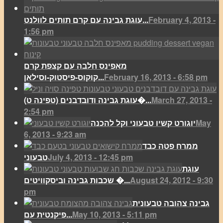
February 4, 2013 -
עוגת גבינה עם קרם תותים לוולנט...
1:56 pm
מאפינס חלבה עם קצפת קרם
February 16, 2013 - 6:58 pm
קוקוס-פיסטוק-וסילאן...
March 27, 2013 -
(עוגת גבינה ודובדבנים (טפינה ט�...
2:54 pm
May
יוגורט קשיו טבעוני וקל להכנה
6, 2013 - 9:23 am
ממרח פטה כבד
July 4, 2013 - 12:45 pm
טבעוני
עוגת
August 24, 2012 - 9:30
שכבות גבינה וביסקוויטים �...
pm
גבינה צהובה טבעונית
May 10, 2013 - 5:11 pm
פיקנטית עם...