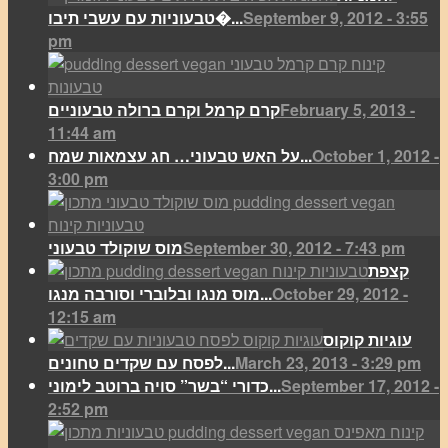
September 9, 2012 - 3:55
טבעוניות עם עשבי תיבו�...
pm
February 5, 2013 -
קרם קרמל וקרם ברולה טבעוניים
11:44 am
October 1, 2012 -
על האש טבעוני… חג עצמאות שמח...
3:00 pm
September 30, 2012 - 7:43 pm
מוס שוקולד טבעוני
קצפת
October 29, 2012 -
מוס מנגו ובלוברי וסורבה מנגו...
12:15 am
עוגיות קוקוס
March 23, 2013 - 3:29 pm
לפסח עם שקדים טחונים...
September 17, 2012 -
כדורי “בשר” סויה ברוטב לימוני...
2:52 pm