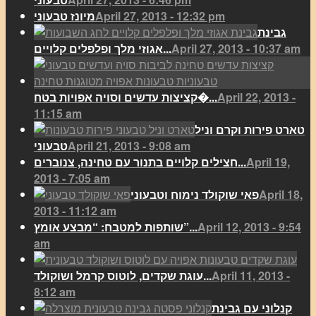
April 27, 2013 - 12:32 pm
מיונז טבעוני
גבינת
April 27, 2013 - 10:37 am
אגוזי מלך ופלפלים קלויים...
April 22, 2013 -
קציצות עדשים וסויה אפויות בטח�...
11:15 am
טארט פירות וקרם וניל
April 21, 2013 - 9:08 am
טבעוני
April 19,
חצילים קלויים בתנור עם טחינה, צנוברים...
2013 - 7:05 am
April 18,
פאי שוקולד נימוח וטבעוני
2013 - 11:12 am
April 12, 2013 - 9:54
שותפות למטבח: “מבצע אומץ”...
am
April 11, 2013 -
עוגת שקדים, לוטוס קרמל ושוקולד...
8:12 am
קנלוני עם גבינת