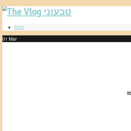
RSS
01
Mar
!