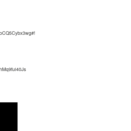
v=oCQ5Cybx3wg#!
=hMq9fui40Js