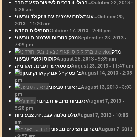
October 22, 2013 -
ברזל- 3 דרכים לשיפור ספיגת הבר...
5:29 am
October 20,
עוגת/לחם שמרים עם שוקולד טבעוני...
2013 - 11:20 am
October 17, 2013 - 2:49 pm
מתחילים מחדש
September 23, 2013 -
מרק פטריות וערמונים טבעוני
7:09 pm
מרק
August 28, 2013 - 9:39 am
קוקוס וקארי טבעוני
August 23, 2013 - 11:47 am
פוסטאישי וגבינת מקדמיה
August 14, 2013 - 2:35
צ’יפס קייל עם קקאו וקינמון
pm
August 13, 2013 - 3:03
בראוניז טבעוני
pm
August 7, 2013 -
עגבניות מיובשות בתנור
5:26 pm
August 7, 2013 - 10:05
סלט סלסה עגבניות צבעוניות
am
August 7, 2013
מפרום חצילים טבעוני
- 9:57 am