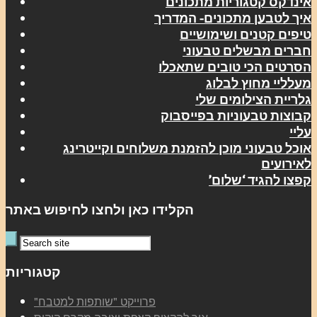
אינדקס קטגוריות מתכונים
איך לטבען מתכונים- המדריך
טיפים קטנים ושימושיים
חברים מבשלים טבעוני
הסרטים הכי טובים שתאכלו
מעלליי מחוץ לבלוג
גלריית הצילומים שלי
קבוצות טבעוניות בפייסבוק
עליי
אוכל טבעוני מוכן להזמנת משלוחים וקייטרינג
לאירועים
קפצו להגיד ‘שלום’
הקלידו כאן ולחצו לחיפוש באתר
קטגוריות
"פרוייקט "שותפות למטבח