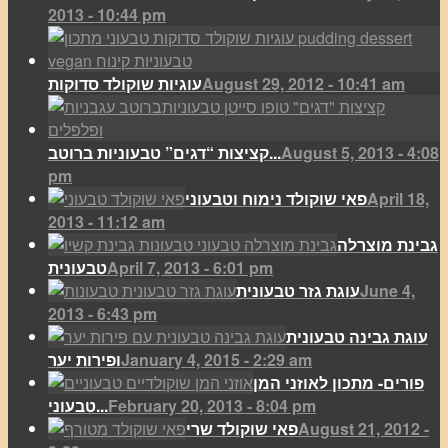
2013 - 10:44 pm
August 29, 2012 - 10:41 am
עוגיות שוקולד סדוקות
August 5, 2013 - 4:08
קציצות “דגים” טבעוניות ברוטב...
pm
April 18,
פאי שוקולד נימוח וטבעוני
2013 - 11:12 am
גבינת מוצרלה
April 7, 2013 - 6:01 pm
טבעונית
June 4,
עוגת גזר טבעונית
2013 - 6:43 pm
עוגת גבינה טבעונית
January 4, 2015 - 2:29 am
ופירות יער
פורים- מתכון לאוזני המן
February 20, 2013 - 8:04 pm
טבעוני...
August 21, 2012 -
פאי שוקולד שרי