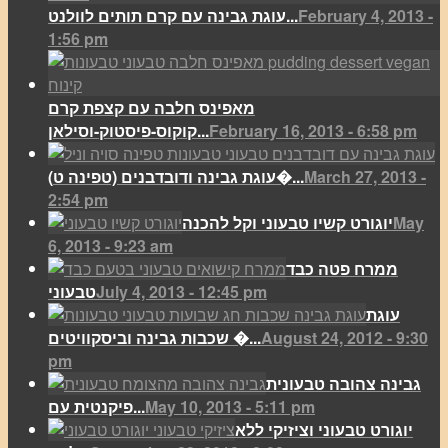
February 4, 2013 -
עוגת גבינה עם קרם תותים לוולנט...
1:56 pm
מאפינס חלבה עם קצפת קרם
February 16, 2013 - 6:58 pm
קוקוס-פיסטוק-וסילאן...
March 27, 2013 -
(עוגת גבינה ודובדבנים (טפינה ט�...
2:54 pm
May
יוגורט קשיו טבעוני וקל להכנה
6, 2013 - 9:23 am
ממרח פטה כבד
July 4, 2013 - 12:45 pm
טבעוני
עוגת
August 24, 2012 - 9:30
שכבות גבינה וביסקוויטים �...
pm
גבינה צהובה טבעונית
May 10, 2013 - 5:11 pm
פיקנטית עם...
יוגורט טבעוני וציזיקי ללא