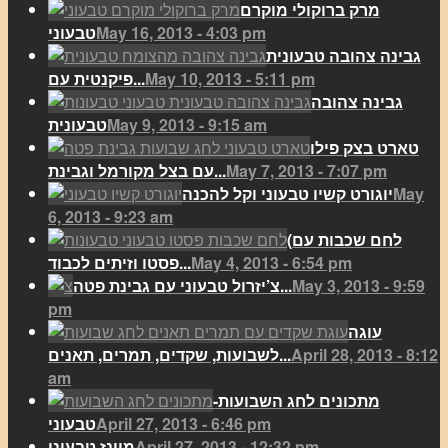
מרק ברוקולי מוקרם
May 16, 2013 - 4:03 pm
טבעוני
גבינה צהובה טבעונית
May 10, 2013 - 5:11 pm
פיקנטית עם...
גבינה צהובה
May 9, 2013 - 9:15 am
טבעונית
טארט בצק פילו
May 7, 2013 - 7:07 pm
עם בצל מקורמל וגבינת...
May
יוגורט קשיו טבעוני וקל להכנה
6, 2013 - 9:23 am
(לחם שכבות עם
May 4, 2013 - 6:54 pm
פסטו וזיתים לכבוד...
May 3, 2013 - 9:59
צ’יזרול טבעוני עם גבינת פטה...
pm
עוגה
April 28, 2013 - 8:12
לשבועות, שקדים, תמרים, תאנים...
am
מתכונים לחג השבועות-
April 27, 2013 - 6:46 pm
טבעוני
April 27, 2013 - 12:32 pm
מיונז טבעוני