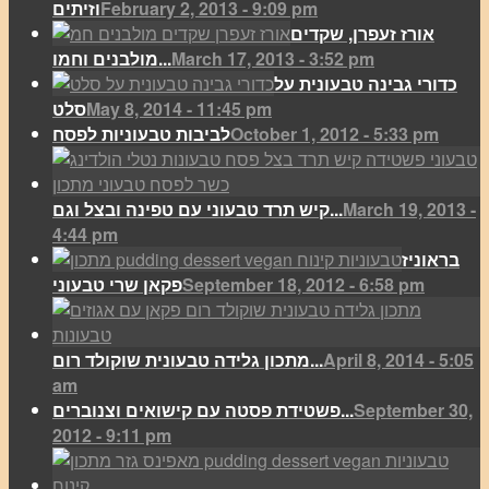
February 2, 2013 - 9:09 pm
וזיתים
אורז זעפרן, שקדים
March 17, 2013 - 3:52 pm
מולבנים וחמו...
כדורי גבינה טבעונית על
May 8, 2014 - 11:45 pm
סלט
October 1, 2012 - 5:33 pm
לביבות טבעוניות לפסח
March 19, 2013 -
קיש תרד טבעוני עם טפינה ובצל וגם...
4:44 pm
בראוניז
September 18, 2012 - 6:58 pm
פקאן שרי טבעוני
April 8, 2014 - 5:05
מתכון גלידה טבעונית שוקולד רום...
am
September 30,
פשטידת פסטה עם קישואים וצנוברים...
2012 - 9:11 pm