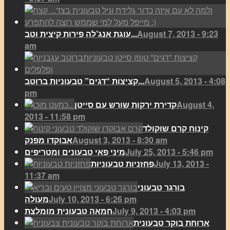
August 7, 2013 - 9:23
עוגת אנג’לה פירות קיצית וטב...
am
August 5, 2013 - 4:08
קציצות “דגים” טבעוניות ברוטב...
pm
August 4,
קדירת ירקות שורש עם סייטן
2013 - 11:58 pm
קינוח קרם שוקולד
August 3, 2013 - 8:30 am
אבוקדו מפנק
July 25, 2013 - 5:46 pm
מיני פאי טבעונים ומטריפים
July 13, 2013 -
פחזניות טבעוניות
11:37 am
בורגר טבעוני
July 10, 2013 - 6:26 pm
מעולה
July 9, 2013 - 4:03 pm
חמאה טבעונית מומלצת
ארוחת בוקר טבעונית