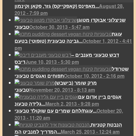
August 28,
מאפינס (קאפקייקס) גזר, פקאן וקינמון...
2012 - 7:59 pm
שניצלוני אבוקדו מטוגן
October 30, 2013 - 5:47 am
טבעוני
עוגת
October 1, 2012 - 4:41
גבינה טבעונית (טופוטי) בטעם...
pm
דבש טבעוני מענבים –
June 10, 2013 - 5:30 pm
דיבס
שטרודל
October 10, 2012 - 2:16 pm
תפוחים ואגסים טבעוני
מרק שומר (בישבש)
November 20, 2013 - 8:13 am
טבעוני
אגסים ביין אדום עם
March 2, 2013 - 9:28 pm
גלידה טבעונ...
October 20,
עוגת/לחם שמרים עם שוקולד טבעוני...
2013 - 11:20 am
הנבטת קטניות,
March 25, 2013 - 12:24 am
המדריך למנביט המ...