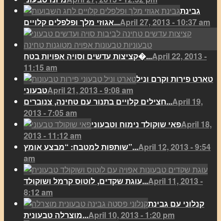
גבינת
April 27, 2013 - 10:37 am
אגוזי מלך ופלפלים קלויים...
April 22, 2013 -
קציצות עדשים וסויה אפויות בטח�...
11:15 am
טארט פירות וקרם וניל
April 21, 2013 - 9:08 am
טבעוני
April 19,
חצילים קלויים בתנור עם טחינה, צנוברים...
2013 - 7:05 am
April 18,
פאי שוקולד נימוח וטבעוני
2013 - 11:12 am
April 12, 2013 - 9:54
שותפות למטבח: “מבצע אומץ”...
am
April 11, 2013 -
עוגת שקדים, לוטוס קרמל ושוקולד...
8:12 am
קנלוני עם גבינת
April 10, 2013 - 1:20 pm
מוצרלה טבעונית...