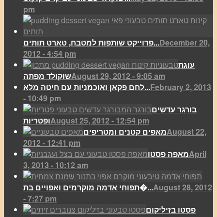
pm
December 20,
פרוייקט שותפות למטבח, טארט תותים...
2012 - 4:54 pm
עוגת
August 29, 2012 - 9:05 am
שוקולד מפתה
February 2, 2013
לחם פקאן ואוכמניות עם חיטה מלא...
- 10:49 pm
בורגר עדשים
August 25, 2012 - 12:54 pm
ופטריות
August 22,
מאפים קטנים ומטריפים
2012 - 12:41 pm
April
מאפה פסטו
3, 2013 - 10:12 am
August 28, 2012
תפוחי אדמה מוקרמים ואפויים בת�...
- 7:27 pm
פסטו בזיליקום