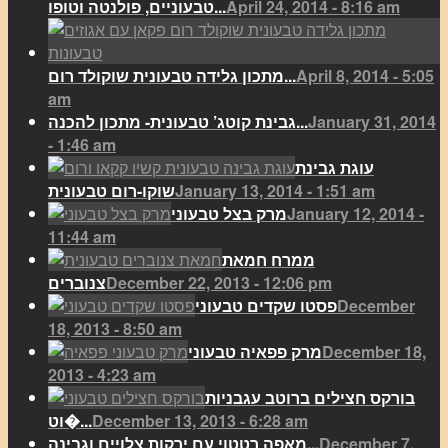
April 24, 2014 - 8:16 am
טבעוניים, פולנטה וטופו...
April 8, 2014 - 5:05
מתכון גלידה טבעונית שוקולד רום...
am
January 31, 2014
גבינת קוטג’ טבעונית- מתכון להכנה...
- 1:46 am
עוגת גבינת
January 13, 2014 - 1:51 am
שוקו-רום טבעונית
January 12, 2014 -
מרק בצל טבעוני
11:44 am
ממרח חמאת
December 22, 2013 - 12:06 pm
צנוברים
December
פסטו שקדים טבעוני
18, 2013 - 8:50 am
December 18,
מרק פפאיה טבעוני
2013 - 4:23 am
בורקס חצילים ברוטב עגבניות
December 13, 2013 - 6:28 am
וט�...
December 7,
מאפה רטטוי עם ירקות צלויים וגבינה...