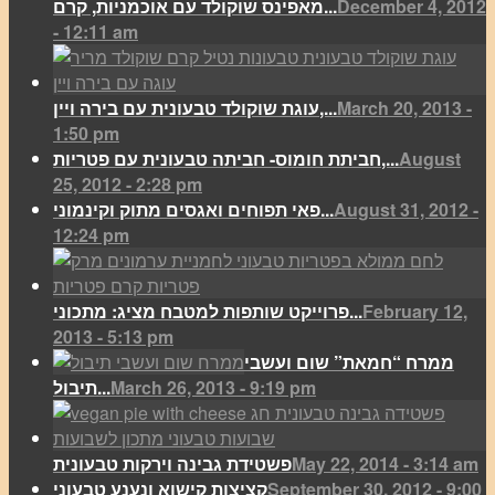
December 4, 2012
מאפינס שוקולד עם אוכמניות, קרם...
- 12:11 am
March 20, 2013 -
עוגת שוקולד טבעונית עם בירה ויין,...
1:50 pm
August
חביתת חומוס- חביתה טבעונית עם פטריות,...
25, 2012 - 2:28 pm
August 31, 2012 -
פאי תפוחים ואגסים מתוק וקינמוני...
12:24 pm
February 12,
פרוייקט שותפות למטבח מציג: מתכוני...
2013 - 5:13 pm
ממרח “חמאת” שום ועשבי
March 26, 2013 - 9:19 pm
תיבול...
May 22, 2014 - 3:14 am
פשטידת גבינה וירקות טבעונית
September 30, 2012 - 9:00
קציצות קישוא ונענע טבעוני