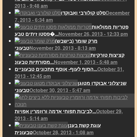
2013 - 9:48 am
December
סלט קולורבי ואבוקדו
7, 2013 - 6:34 am
פטריות ממולאות
November 26, 2013 - 12:33 pm
פסטו זיתים טבע�...
מרק שומר (בישבש)
November 20, 2013 - 8:13 am
טבעוני
קציצות טורקיות
November 1, 2013 - 5:48 am
מסורתיות טבעונ...
October 31,
הסוף לעוף- אוסף מתכונים טבעוניים...
2013 - 12:45 pm
שניצלוני אבוקדו מטוגן
October 30, 2013 - 5:47 am
טבעוני
October 29,
לביבות תפוחי אדמה ורוזמרין אפויות...
2013 - 5:14 am
עוגת קשת בענן
October 28, 2013 - 1:08 am
טבעונית