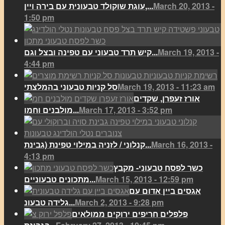
March 20, 2013 -
עוגת שוקולד טבעונית עם בירה ויין,...
1:50 pm
March 19, 2013 -
קיש תרד טבעוני עם טפינה ובצל וגם...
4:44 pm
March 19, 2013 - 11:23 am
סל קניות טבעוני בהמלצתי
אורז זעפרן, שקדים
March 17, 2013 - 3:52 pm
מולבנים וחמו...
March 16, 2013 -
קנלוני / לזניה במילוי טפינת (גבינת...
4:13 pm
כשר לפסח טבעוני- מקבץ
March 15, 2013 - 12:59 pm
מתכונים טבעוניים...
אגסים ביין אדום עם
March 2, 2013 - 9:28 pm
גלידה טבעונ...
פלפלים חריפים ירוקים ממולאים