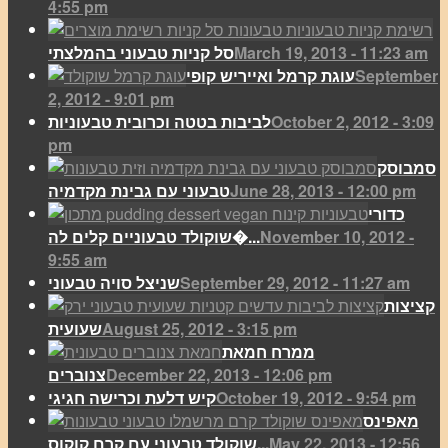
4:55 pm
March 19, 2013 - 11:23 am
סל קניות טבעוני בהמלצתי
September
עוגת קרמל ואייריש קופי
2, 2012 - 9:01 pm
October 2, 2012 - 3:09
לביבות בטטה וכרובית טבעוניות
pm
סמבוסק
June 28, 2013 - 12:00 pm
טבעוני עם גבינת מקדמיה
כדורי
November 10, 2012 -
שוקולד טבעוניים קלים לה�...
9:55 am
September 29, 2012 - 11:27 am
שניצל סויה טבעוני
קציצות
August 25, 2012 - 3:15 pm
שעועית
ממרח חמאת
December 22, 2013 - 12:06 pm
צנוברים
October 19, 2012 - 9:54 pm
קיש דלעת וכרישה חגיגי
מאפינס
May 22, 2013 - 12:56
שוקולד טבעוני עם קרם קוקוס...