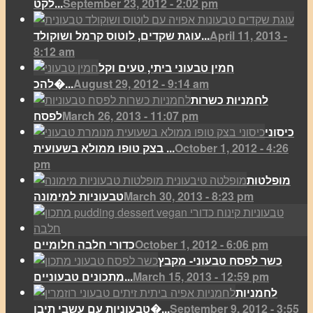
September 23, 2012 - 2:02 pm
לקט...
April 11, 2013 -
עוגת שקדים, לוטוס קרמל ושוקולד...
8:12 am
חמין טבעוני ביתי, טעים וקל
August 29, 2012 - 9:14 am
להכ�...
לחמניות כשרות
March 26, 2013 - 11:07 pm
לפסח
כיסוני
October 1, 2012 - 4:26
בצק טופו ממולא בשעועית ...
pm
מופלטות
March 30, 2013 - 8:23 pm
טבעוניות למימונה
October 1, 2012 - 6:06 pm
כדורי חלבה חלומיים
כשר לפסח טבעוני- מקבץ
March 15, 2013 - 12:59 pm
מתכונים טבעוניים...
לחמניות
September 9, 2012 - 3:55
טבעוניות עם עשבי תיבו�...