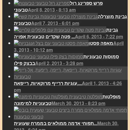
פרש ספרינג רול
April 8, 2013 - 8:13 am
טבעוני
גבינת מוצרלה
April 7, 2013 - 6:01 pm
טבעונית
גבינת
April 6, 2013 - 7:22 pm
פטה שקדים טבעונית אפויה ...
April
מאפה פסטו
3, 2013 - 10:12 am
סמוסות טבעוניות
April 2, 2013 - 3:28 pm
בבצק פילו
April 1, 2013 - 4:26
עוגיות ררייף מרוקאיות, רייפאת,...
pm
מופלטות
March 30, 2013 - 8:23 pm
טבעוניות למימונה
March 30,
תפוחי אדמה ממולאים בממרח שעועית...
2013 - 6:24 pm