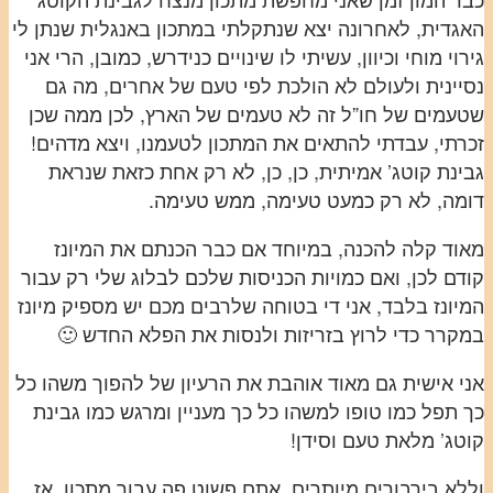
האגדית, לאחרונה יצא שנתקלתי במתכון באנגלית שנתן לי
גירוי מוחי וכיוון, עשיתי לו שינויים כנידרש, כמובן, הרי אני
נסיינית ולעולם לא הולכת לפי טעם של אחרים, מה גם
שטעמים של חו”ל זה לא טעמים של הארץ, לכן ממה שכן
זכרתי, עבדתי להתאים את המתכון לטעמנו, ויצא מדהים!
גבינת קוטג’ אמיתית, כן, כן, לא רק אחת כזאת שנראת
דומה, לא רק כמעט טעימה, ממש טעימה.
מאוד קלה להכנה, במיוחד אם כבר הכנתם את המיונז
קודם לכן, ואם כמויות הכניסות שלכם לבלוג שלי רק עבור
המיונז בלבד, אני די בטוחה שלרבים מכם יש מספיק מיונז
במקרר כדי לרוץ בזריזות ולנסות את הפלא החדש 🙂
אני אישית גם מאוד אוהבת את הרעיון של להפוך משהו כל
כך תפל כמו טופו למשהו כל כך מעניין ומרגש כמו גבינת
קוטג’ מלאת טעם וסידן!
וללא בירבורים מיותרים, אתם פשוט פה עבור מתכון, אז