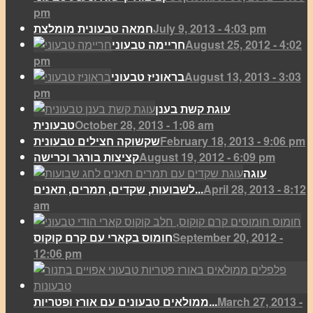
pm
July 9, 2013 - 4:03 pm
חמאה טבעונית מומלצת
August 25, 2012 - 4:02
חריימה טבעוני
pm
August 13, 2013 - 3:03
בראוניז טבעוני
pm
עוגת קשת בענן
October 28, 2013 - 1:08 am
טבעונית
February 18, 2013 - 9:06 pm
שקשוקה חצילים טבעונית
August 19, 2012 - 6:09 pm
קציצות בורגר וכרישה
עוגה
April 28, 2013 - 8:12
לשבועות, שקדים, תמרים, תאנים...
am
September 20, 2012 -
חומוס בקארי עם קרם קוקוס
12:06 pm
March 27, 2013 -
ממולאים טבעונים עם אורז ופטריות...