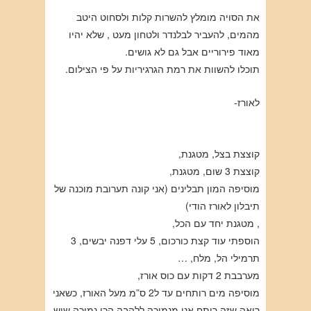
את הסויה מומלץ להשרות קלות ולסחוט היטב
מהמים, להעביר לבלנדר ולטחון מעט , שלא יהיו
מאוד פירוריים אבל גם לא גושים.
תוכלו להשוות את רמת הגרגיריות על פי הצילום.
לאורז-
קוצצת בצל, מטגנת,
קוצצת 3 שום, מטגנת,
מוסיפה המון תבלינים (אני קונה תערובת מוכנה של
תיבלון לאורז הודי)
, מטגנת יחד עם הכל,
הוספתי עוד קצת כורכום, 5 עלי דפנה יבשים, 3
תרמילי הל, מלח, …
מערבבת 2 דקות עם כוס אורז,
מוסיפה מים רותחים עד ל2 ס”מ מעל האורז, כשאני
רואה שזה רותח אני מנמיכה ללהבה הכי נמוכה שיש