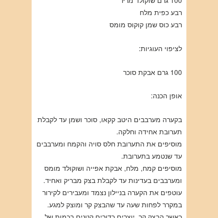
100 גרם שוקולד מריר
רבע כפית מלח
רבע כוס שמן קוקוס מומס
לציפוי העוגיות:
100 גרם אבקת סוכר
אופן הכנה:
בקערה מערבבים היטב קקאו, סוכר ושמן עד לקבלת
תערובת אחידה וחלקה.
מוסיפים את התערובת חלס סויה והקמח ומערבבים
עד שנטמע בתערובת.
מוסיפים קמח, מלח, אבקת אפייה ושוקולד מומס
ומערבבים בעדינות עד לקבלת בצק מבריק ואחיד.
עוטפים את הקערה בניילון נצמד ומעבירים לקירור
במקרר לפחות שעה עד שהבצק קר ומוצק למגע.
כאשר הבצק קר, יוצרים כדורים קטנים בכמות של