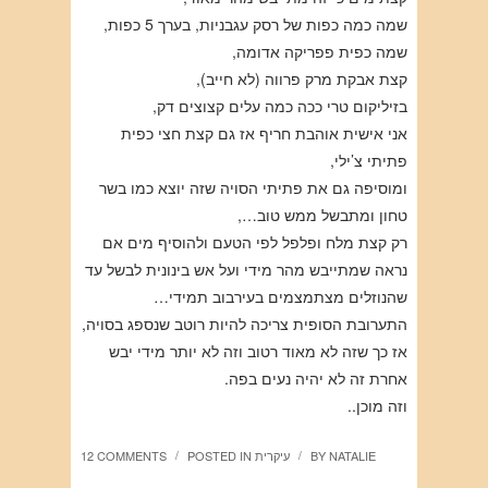
שמה כמה כפות של רסק עגבניות, בערך 5 כפות,
שמה כפית פפריקה אדומה,
קצת אבקת מרק פרווה (לא חייב),
בזיליקום טרי ככה כמה עלים קצוצים דק,
אני אישית אוהבת חריף אז גם קצת חצי כפית
פתיתי צ’ילי,
ומוסיפה גם את פתיתי הסויה שזה יוצא כמו בשר
טחון ומתבשל ממש טוב…,
רק קצת מלח ופלפל לפי הטעם ולהוסיף מים אם
נראה שמתייבש מהר מידי ועל אש בינונית לבשל עד
שהנוזלים מצתמצמים בעירבוב תמידי…
התערובת הסופית צריכה להיות רוטב שנספג בסויה,
אז כך שזה לא מאוד רטוב וזה לא יותר מידי יבש
אחרת זה לא יהיה נעים בפה.
וזה מוכן..
NATALIE
BY
עיקרית
POSTED IN
12 COMMENTS
/
/