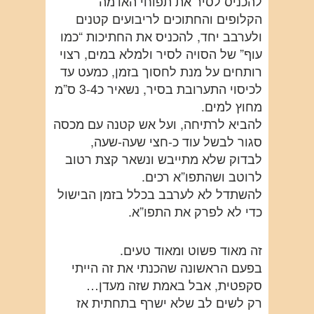
להכניס לסיר את תפוחי האדמה
הקלופים והחתוכים לריבועים קטנים
ולערבב יחד, להכניס את החתיכות “כמו
עוף” של הסויה לסיר ולמלא במים, רצוי
רותחים על מנת לחסוך בזמן, כמעט עד
לכיסוי התערובת בסיר, נשאיר כ3-4 ס”מ
מחוץ למים.
להביא לרתיחה, ועל אש קטנה עם מכסה
סגור לבשל עוד כ-חצי שעה-שעה,
לבדוק שלא מתייבש ונשאר קצת רטוב
לרוטב ושהתפו”א רכים.
להשתדל לא לערבב בכלל בזמן הבישול
כדי לא לפרק את התפו”א.
זה מאוד פשוט ומאוד טעים.
בפעם הראשונה שהכנתי את זה הייתי
סקפטית, אבל באמת שזה מעדן…
רק לשים לב שלא ישרף בתחתית אז