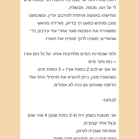
לי על הגז, מכסה, מבשלת,
מתישהו באמצע פותחת לעירבוב עדין, וכשכמעט
מוכן ומרגיש כמעט רך בדיוק, מורידה מהאש
ומשאירה את המכסה סגור אחרי עוד עירבוב כדי
שהאדים ימשיכו לרכך סופית את האורז.
ולמי שכמויות המים מלחיצות אותו- על כל כוס אורז
= כוס וחצי מים
אז אם יש לכם 2 כוסות אורז = 3 כוסות מים.
כשהאורז מוכן, ניתן להוציא את תרמילי ההל ועלי
הדפנה שאותם גם ככה לא אוכלים.
לבולונז-
אני מטגנת בשמן זית (3-4 כפות שמן) 4 שיני שום
ובצל אחד קצוצים,
מוסיפה עגבניה לטיגון,
קצת מים כי זה מתייבש מהר מאוד,