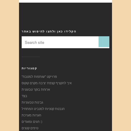
הקלידו כאן ולחצו לחיפוש באתר
קטגוריות
"פרוייקט "שותפות למטבח
איך להקציף קצפת יציבה מקרם קוקוס
ארוחת בוקר טבעונית
בצד
גבינות טבעוניות
הנבטת קטניות למנביט המתחיל
הערות מערכת
חגים ומועדים :)
טיפים קטנים