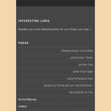
INTERESTING LINKS
Besides are some interesting links for you! Enjoy your stay :)
PAGES
הסרטים הכי טובים שתאכלו
מעלליי מחוץ לבלוג….
נטלי הולדינג
קפצו להגיד שלום
חברים מבשלים טבעוני
רוצים לדעת עוד ויש לכם פרופיל בפייסבוק?
גלריית הצילומים שלי
Archiv/Sitemap
Gallery