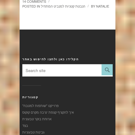
14 COMMENTS
/
NATALIE
BY
הנבטת קטניות למנביט המתחיל
POSTED IN
/
הקלידו כאן ולחצו לחיפוש באתר
קטגוריות
"פרוייקט "שותפות למטבח
איך להקציף קצפת יציבה מקרם קוקוס
ארוחת בוקר טבעונית
בצד
גבינות טבעוניות