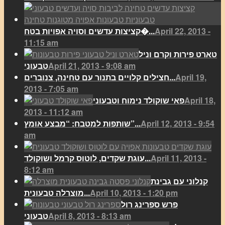
April 22, 2013 -
קציצות עדשים וסויה אפויות בטח�...
11:15 am
טארט פירות וקרם וניל
April 21, 2013 - 9:08 am
טבעוני
April 19,
חצילים קלויים בתנור עם טחינה, צנוברים...
2013 - 7:05 am
April 18,
פאי שוקולד נימוח וטבעוני
2013 - 11:12 am
April 12, 2013 - 9:54
שותפות למטבח: “מבצע אומץ”...
am
April 11, 2013 -
עוגת שקדים, לוטוס קרמל ושוקולד...
8:12 am
קנלוני עם גבינת
April 10, 2013 - 1:20 pm
מוצרלה טבעונית...
פרש ספרינג רול
April 8, 2013 - 8:13 am
טבעוני