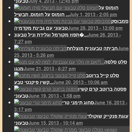
July 4, 2013 - 12:45 pm
טבעוני
חומוס על
July 1, 2013 - 2:05 pm
חומוס על חומוס, תבשיל ...
סמבוסק
June 28, 2013 - 12:00 pm
טבעוני עם גבינת מקדמיה
June 26, 2013 -
תפוז מקורמל וגלידת וניל טבעונ�...
7:27 pm
June
חביתה טבעונית מוצלחת
25, 2013 - 5:26 pm
סלט סלסה
June 21, 2013 - 6:27 pm
מנגו
סלט קייל ברוטב
June 20, 2013 - 10:06 am
קשיו פיקנטי טבע...
פסטה ברוטב קרם קשיו
June 19, 2013 - 1:58 pm
טבעוני
June 16, 2013 -
סחוג תימני טרי
3:17 pm
עוגת פנקייק שוקולד
June 15, 2013 - 10:14 am
טבעוני