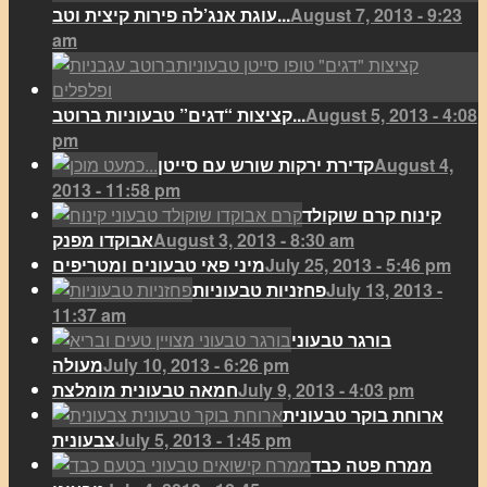
August 7, 2013 - 9:23
עוגת אנג’לה פירות קיצית וטב...
am
August 5, 2013 - 4:08
קציצות “דגים” טבעוניות ברוטב...
pm
August 4,
קדירת ירקות שורש עם סייטן
2013 - 11:58 pm
קינוח קרם שוקולד
August 3, 2013 - 8:30 am
אבוקדו מפנק
July 25, 2013 - 5:46 pm
מיני פאי טבעונים ומטריפים
July 13, 2013 -
פחזניות טבעוניות
11:37 am
בורגר טבעוני
July 10, 2013 - 6:26 pm
מעולה
July 9, 2013 - 4:03 pm
חמאה טבעונית מומלצת
ארוחת בוקר טבעונית
July 5, 2013 - 1:45 pm
צבעונית
ממרח פטה כבד