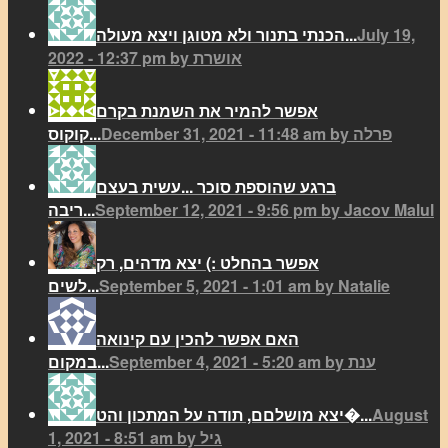
July 19,
הכנתי בתנור ולא מטוגן ויצא מעולה...
2022 - 12:37 pm by אושרת
אפשר להמיר את השמנת בקרם
December 31, 2021 - 11:48 am by פרלה
קוקוס...
ברגע שהוספת סוכר ...עשית בעצם
September 12, 2021 - 9:56 pm by Jacov Malul
ריבה...
אפשר בהחלט :) יצא מדהים, רק
September 5, 2021 - 1:01 am by Natalie
לשים...
האם אפשר להכין עם קינואה
September 4, 2021 - 5:20 am by ענת
במקום...
August
יצא מושלםם, תודה על המתכון והט�...
1, 2021 - 8:51 am by גיל