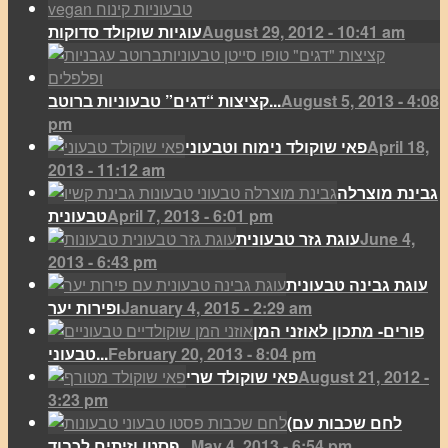
August 29, 2012 - 10:41 am
עוגיות שוקולד סדוקות
August 5, 2013 - 4:08
קציצות “דגים” טבעוניות ברוטב...
pm
April 18,
פאי שוקולד נימוח וטבעוני
2013 - 11:12 am
גבינת מוצרלה
April 7, 2013 - 6:01 pm
טבעונית
June 4,
עוגת גזר טבעונית
2013 - 6:43 pm
עוגת גבינה טבעונית
January 4, 2015 - 2:29 am
ופירות יער
פורים- מתכון לאוזני המן
February 20, 2013 - 8:04 pm
טבעוני...
August 21, 2012 -
פאי שוקולד שרי
3:23 pm
(לחם שכבות עם
May 4, 2013 - 6:54 pm
פסטו וזיתים לכבוד...