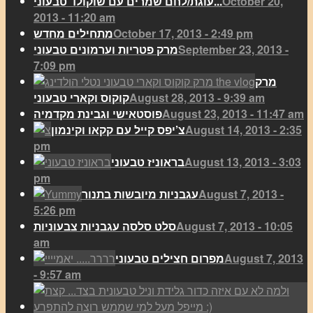
October 20,
עוגת/לחם שמרים עם שוקולד טבעוני...
2013 - 11:20 am
October 17, 2013 - 2:49 pm
מתחילים מחדש
September 23, 2013 -
מרק פטריות וערמונים טבעוני
7:09 pm
מרק
August 28, 2013 - 9:39 am
קוקוס וקארי טבעוני
August 23, 2013 - 11:47 am
פוסטאישי וגבינת מקדמיה
August 14, 2013 - 2:35
צ’יפס קייל עם קקאו וקינמון
pm
August 13, 2013 - 3:03
בראוניז טבעוני
pm
August 7, 2013 -
עגבניות מיובשות בתנור
5:26 pm
August 7, 2013 - 10:05
סלט סלסה עגבניות צבעוניות
am
August 7, 2013
מפרום חצילים טבעוני
- 9:57 am