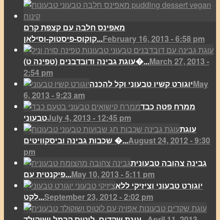
מאפינס חלבה עם קצפת קרם
February 16, 2013 - 6:58 pm
קוקוס-פיסטוק-וסילאן...
March 27, 2013 -
(עוגת גבינה ודובדבנים (טפינה ט�...
2:54 pm
May
יוגורט קשיו טבעוני וקל להכנה
6, 2013 - 9:23 am
ממרח פטה כבד
July 4, 2013 - 12:45 pm
טבעוני
עוגת
August 24, 2012 - 9:30
שכבות גבינה וביסקוויטים �...
pm
גבינה צהובה טבעונית
May 10, 2013 - 5:11 pm
פיקנטית עם...
יוגורט טבעוני וציזיקי ללא
September 23, 2012 - 2:02 pm
לקט...
April 11, 2013 -
עוגת שקדים, לוטוס קרמל ושוקולד...