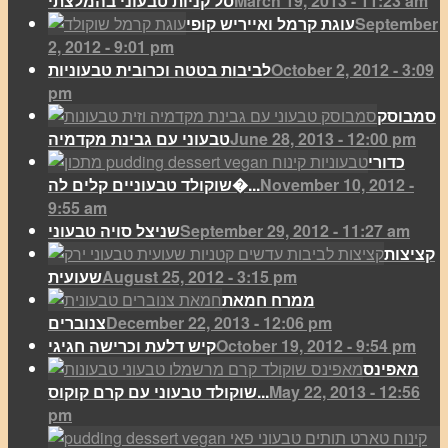
March 19, 2013 - 11:23 am
סל קניות טבעוני בהמלצתי
September
עוגת קרמל ואייריש קופי
2, 2012 - 9:01 pm
October 2, 2012 - 3:09
לביבות בטטה וכרובית טבעוניות
pm
סמבוסק
June 28, 2013 - 12:00 pm
טבעוני עם גבינת מקדמיה
כדורי
November 10, 2012 -
שוקולד טבעוניים קלים לה�...
9:55 am
September 29, 2012 - 11:27 am
שניצל סויה טבעוני
קציצות
August 25, 2012 - 3:15 pm
שעועית
ממרח חמאת
December 22, 2013 - 12:06 pm
צנוברים
October 19, 2012 - 9:54 pm
קיש דלעת וכרישה חגיגי
מאפינס
May 22, 2013 - 12:56
שוקולד טבעוני עם קרם קוקוס...
pm