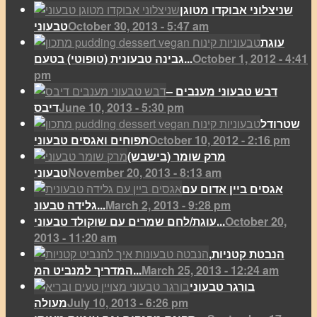
שניצלוני אבוקדו מטוגן
October 30, 2013 - 5:47 am
טבעוני
עוגת
October 1, 2012 - 4:41
גבינה טבעונית (טופוטי) בטעם...
pm
דבש טבעוני מענבים –
June 10, 2013 - 5:30 pm
דיבס
שטרודל
October 10, 2012 - 2:16 pm
תפוחים ואגסים טבעוני
מרק שומר (בישבש)
November 20, 2013 - 8:13 am
טבעוני
אגסים ביין אדום עם
March 2, 2013 - 9:28 pm
גלידה טבעונ...
October 20,
עוגת/לחם שמרים עם שוקולד טבעוני...
2013 - 11:20 am
הנבטת קטניות,
March 25, 2013 - 12:24 am
המדריך למנביט המ...
בורגר טבעוני
July 10, 2013 - 6:26 pm
מעולה