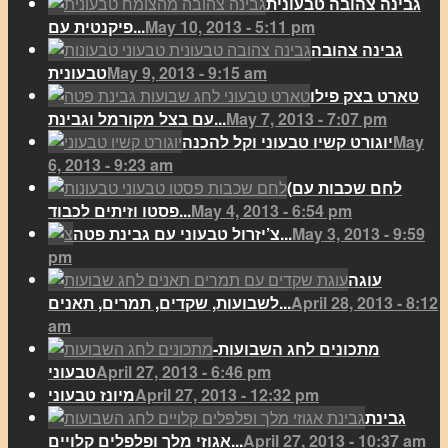
גבינה צהובה טבעונית
May 10, 2013 - 5:11 pm
פיקנטית עם...
גבינה צהובה
May 9, 2013 - 9:15 am
טבעונית
טארט בצק פילו
May 7, 2013 - 7:07 pm
עם בצל מקורמל וגבינת...
May
יוגורט קשיו טבעוני וקל להכנה
6, 2013 - 9:23 am
(לחם שכבות עם
May 4, 2013 - 6:54 pm
פסטו וזיתים לכבוד...
May 3, 2013 - 9:59
צ’יזרול טבעוני עם גבינת פטה...
pm
עוגה
April 28, 2013 - 8:12
לשבועות, שקדים, תמרים, תאנים...
am
מתכונים לחג השבועות-
April 27, 2013 - 6:46 pm
טבעוני
April 27, 2013 - 12:32 pm
מיונז טבעוני
גבינת
April 27, 2013 - 10:37 am
אגוזי מלך ופלפלים קלויים...