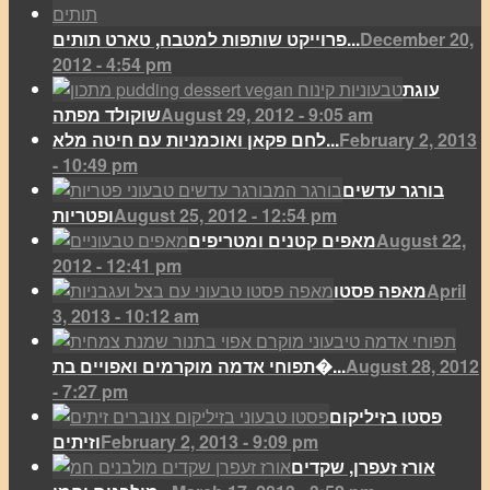
December 20,
פרוייקט שותפות למטבח, טארט תותים...
2012 - 4:54 pm
עוגת
August 29, 2012 - 9:05 am
שוקולד מפתה
February 2, 2013
לחם פקאן ואוכמניות עם חיטה מלא...
- 10:49 pm
בורגר עדשים
August 25, 2012 - 12:54 pm
ופטריות
August 22,
מאפים קטנים ומטריפים
2012 - 12:41 pm
April
מאפה פסטו
3, 2013 - 10:12 am
August 28, 2012
תפוחי אדמה מוקרמים ואפויים בת�...
- 7:27 pm
פסטו בזיליקום
February 2, 2013 - 9:09 pm
וזיתים
אורז זעפרן, שקדים