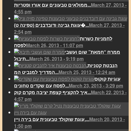
March 27, 2013 -
ממולאים טבעונים עם אורז ופטריות...
4:55 pm
March 27, 2013 -
(עוגת גבינה ודובדבנים (טפינה ט�...
2:54 pm
לחמניות כשרות
March 26, 2013 - 11:07 pm
לפסח
ממרח “חמאת” שום ועשבי
March 26, 2013 - 9:19 pm
תיבול...
הנבטת קטניות,
March 25, 2013 - 12:24 am
המדריך למנביט המ...
עוגיות קוקוס
March 23, 2013 - 3:29 pm
לפסח עם שקדים טחונים...
March 22, 2013 -
איך להקציף קצפת יציבה מקרם קוק...
4:57 pm
March 20, 2013 -
עוגת שוקולד טבעונית עם בירה ויין,...
1:50 pm