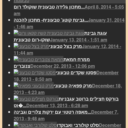
April 8, 2014 - 5:05
מתכון גלידה טבעונית שוקולד רום...
am
January 31, 2014
גבינת קוטג’ טבעונית- מתכון להכנה...
- 1:46 am
עוגת גבינת
January 13, 2014 - 1:51 am
שוקו-רום טבעונית
January 12, 2014 -
מרק בצל טבעוני
11:44 am
ממרח חמאת
December 22, 2013 - 12:06 pm
צנוברים
December
פסטו שקדים טבעוני
18, 2013 - 8:50 am
December 18,
מרק פפאיה טבעוני
2013 - 4:23 am
בורקס חצילים ברוטב עגבניות
December 13, 2013 - 6:28 am
וט�...
December 7,
מאפה רטטוי עם ירקות צלויים וגבינה...
2013 - 9:48 am
December
סלט קולורבי ואבוקדו