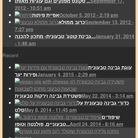
September 17,
סקונס מפנקים וגם עוגיות מאותו ...
2012 - 10:51 am
October 5, 2012 - 2:19 pm
אפיית פיתות
September 13, 2012 -
כרוב ממולא
7:27 pm
January 31, 2014
גבינת קוטג’ טבעונית- מתכון להכנה...
- 1:46 am
Recent
עוגת גבינה טבעונית
January 4, 2015 - 2:29 am
ופירות יער
May 22, 2014 - 3:14 am
פשטידת גבינה וירקות טבעונית
כדורי גבינה טבעונית על
May 8, 2014 - 11:45 pm
סלט
שיפודים
April 24, 2014 - 8:16 am
טבעוניים, פולנטה וטופו...