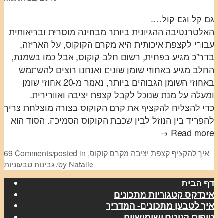
גם קל וגם קול….
האלטרנטיבה ההגיונית ביותר מבחינה מוסרית ובריאותית
עבורי לקצפת איכותית היא מקרם הקוקוס, על האריזה,
בדר”כ מגיע בפחית, רשום חלב קוקוס, אבל כמו בשמנת,
החלב מגיע באחוזי שומן שונים ואנחנו רוצים להשתמש
באחוזי השומן הגבוהים ביותר, נאמר מ-20 אחוזי שומן
ומעלה על מנת שנוכל לקבל קצפת יציבה ואוורירית.
כדי להצליח להקציף את קרם הקוקוס בצורה מוצלחת צריך
להפריד בין הנוזל לבין שכבת הקוקוס הסמיכה. הסוד הוא
Read more →
איך להקציף קצפת יציבה מקרם קוקוס
,
posted in
/
69 Comments
Natalie
by
/
גבינות טבעוניות
דף הבית
אינדקס קטגוריות מתכונים
איך לטבען מתכונים- המדריך
טיפים קטנים ושימושיים