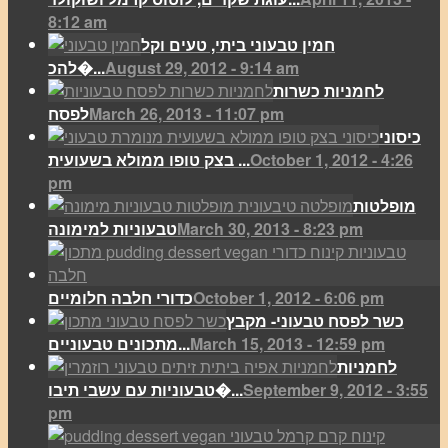
8:12 am
חמין טבעוני ביתי, טעים וקל
August 29, 2012 - 9:14 am
להכ�...
לחמניות כשרות
March 26, 2013 - 11:07 pm
לפסח
כיסוני
October 1, 2012 - 4:26
בצק טופו ממולא בשעועית ...
pm
מופלטות
March 30, 2013 - 8:23 pm
טבעוניות למימונה
October 1, 2012 - 6:06 pm
כדורי חלבה חלומיים
כשר לפסח טבעוני- מקבץ
March 15, 2013 - 12:59 pm
מתכונים טבעוניים...
לחמניות
September 9, 2012 - 3:55
טבעוניות עם עשבי תיבו�...
pm