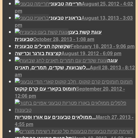
August 25, 2012 - 4:02
חריימה טבעוני
pm
August 13, 2013 - 3:03
בראוניז טבעוני
pm
עוגת קשת בענן
October 28, 2013 - 1:08 am
טבעונית
February 18, 2013 - 9:06 pm
שקשוקה חצילים טבעונית
August 19, 2012 - 6:09 pm
קציצות בורגר וכרישה
עוגה
April 28, 2013 - 8:12
לשבועות, שקדים, תמרים, תאנים...
am
September 20, 2012 -
חומוס בקארי עם קרם קוקוס
12:06 pm
March 27, 2013 -
ממולאים טבעונים עם אורז ופטריות...
4:55 pm