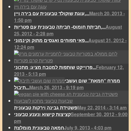
March 20, 2013 -
עוגת שוקולד טבעונית עם בירה ויין,...
1:50 pm
August
חביתת חומוס- חביתה טבעונית עם פטריות,...
25, 2012 - 2:28 pm
August 31, 2012 -
פאי תפוחים ואגסים מתוק וקינמוני...
12:24 pm
February 12,
פרוייקט שותפות למטבח מציג: מתכוני...
2013 - 5:13 pm
ממרח “חמאת” שום ועשבי
March 26, 2013 - 9:19 pm
תיבול...
May 22, 2014 - 3:14 am
פשטידת גבינה וירקות טבעונית
September 30, 2012 - 9:00
קציצות קישוא ונענע טבעוני
pm
July 9, 2013 - 4:03 pm
חמאה טבעונית מומלצת