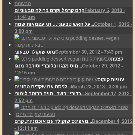
February 5, 2013 -
קרם קרמל וקרם ברולה טבעוניים
11:44 am
October 1, 2012 -
על האש טבעוני… חג עצמאות שמח...
3:00 pm
September 30, 2012 - 7:43 pm
מוס שוקולד טבעוני
קצפת
October 29, 2012 -
מוס מנגו ובלוברי וסורבה מנגו...
12:15 am
עוגיות קוקוס
March 23, 2013 - 3:29 pm
לפסח עם שקדים טחונים...
September 17, 2012 -
כדורי “בשר” סויה ברוטב לימוני...
2:52 pm
December 4, 2012
מאפינס שוקולד עם אוכמניות, קרם...
- 12:11 am