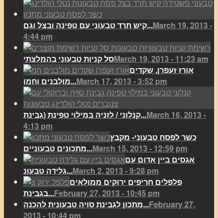
March 19, 2013 -
קיש תרד טבעוני עם טפינה ובצל וגם...
4:44 pm
March 19, 2013 - 11:23 am
סל קניות טבעוני בהמלצתי
אורז זעפרן, שקדים
March 17, 2013 - 3:52 pm
מולבנים וחמו...
March 16, 2013 -
קנלוני / לזניה במילוי טפינת (גבינת...
4:13 pm
כשר לפסח טבעוני- מקבץ
March 15, 2013 - 12:59 pm
מתכונים טבעוניים...
אגסים ביין אדום עם
March 2, 2013 - 9:28 pm
גלידה טבעונ...
פלפלים חריפים ירוקים ממולאים
February 27, 2013 - 10:45 pm
בגבינת...
February 27,
מתכון לגבינת סויה טבעונית להכנה...
2013 - 10:44 pm