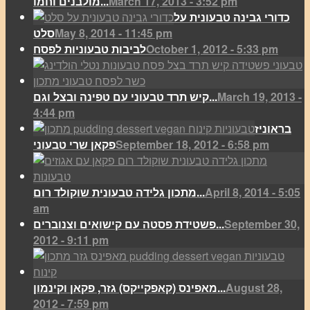
March 17, 2013 - 3:52 pm
מולבנים וחמו...
כדורי גבינה טבעונית על
May 8, 2014 - 11:45 pm
סלט
October 1, 2012 - 5:33 pm
לביבות טבעוניות לפסח
March 19, 2013 -
קיש תרד טבעוני עם טפינה ובצל וגם...
4:44 pm
בראוניז
September 18, 2012 - 6:58 pm
פקאן שרי טבעוני
April 8, 2014 - 5:05
מתכון גלידה טבעונית שוקולד רום...
am
September 30,
פשטידת פסטה עם קישואים וצנוברים...
2012 - 9:11 pm
August 28,
מאפינס (קאפקייקס) גזר, פקאן וקינמון...
2012 - 7:59 pm