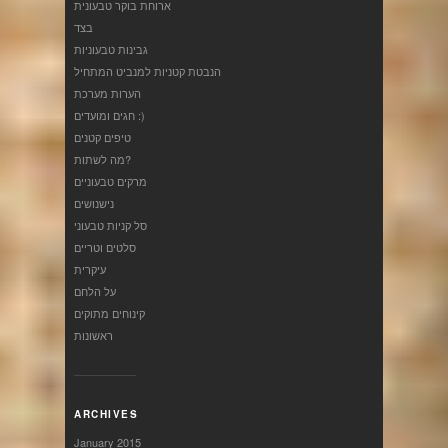
ארוחת בוקר טבעונית
בצד
גבינות טבעוניות
הנבטת קטניות למנביט המתחיל
הערות מערכת
חגים ומועדים :)
טיפים קטנים
מה לשתות?
מרקים טבעוניים
נישנושים
סל קניות טבעוני
סלטים וטריים
עיקרית
על הלחם
קינוחים מתוקים
ראשונות
ARCHIVES
January 2015