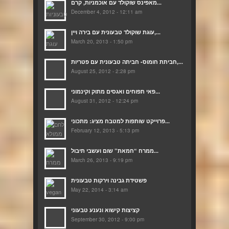
מאפינס שוקולד עם אוכמניות, קרם...
December 4, 2012 - 12:11 am
עוגת שוקולד טבעונית עם בירה ויין,...
March 20, 2013 - 1:50 pm
חביתת חומוס- חביתה טבעונית עם פטריות,...
August 25, 2012 - 2:28 pm
פאי תפוחים ואגסים מתוק וקינמוני...
August 31, 2012 - 12:24 pm
פרוייקט שותפות למטבח מציג: מתכוני...
February 12, 2013 - 5:13 pm
ממרח “חמאת” שום ועשבי תיבול...
March 26, 2013 - 9:19 pm
פשטידת גבינה וירקות טבעונית
May 22, 2014 - 3:14 am
קציצות קישוא ונענע טבעוני
September 30, 2012 - 9:00 pm