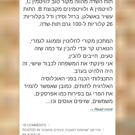
תות השדה מהווה מקור טוב לוויטמין C,
לוויטמין A ולוויטמינים מקבוצת B. התות
עשיר באשלגן, ברזל וסידן ודל בקלוריות:
26 קלוריות ל-100 גרם תות-שדה.
המתכון מקורי לחלוטין וממוגג לגמרי,
הטארט קר וכדי להבין עד כמה שזה
טעים, חייבים להכין,
אני פינקתי את המשפחה לכבוד שישי, זה
היה הלהיט בערב.
התנצלותי הכנה בפני האוכלוסיה
האלרגית לתותים, כמובן שאפשר להמיר
את הפרי גם בפירות כמו אפרסקים,
משמשים, שזיפים אגסים וכו…
Read more →
18 COMMENTS
/
"פרוייקט "שותפות למטבח
,
קינוחים מתוקים
POSTED IN
/
BY
NATALIE