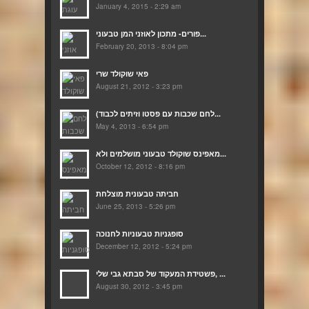
January 4, 2015 - 2:29 am
פורים- מתכון לאוזני המן טבעוני...
February 20, 2013 - 8:04 pm
פאי שוקולד שרי
August 21, 2012 - 3:23 pm
(לחם שכבות עם פסטו וזיתים לכבוד...
May 4, 2013 - 6:54 pm
מאפינס שוקולד טבעוני מושלמים ולא...
October 12, 2012 - 8:16 pm
חביתה טבעונית מוצלחת
June 25, 2013 - 5:26 pm
סופגניות טבעוניות לחנוכה
December 12, 2012 - 5:24 pm
פשטידת המעקוד של סבתא גבי שלי, ...
August 30, 2012 - 3:45 pm