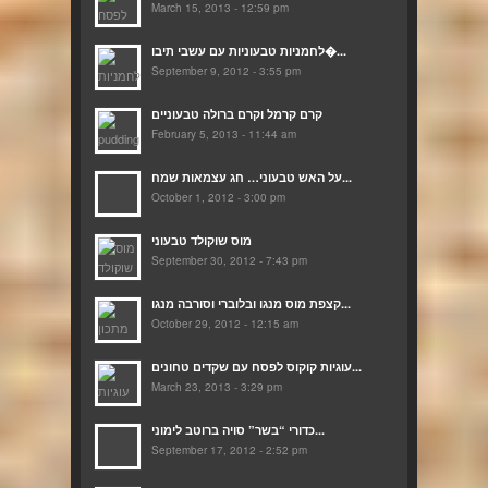
March 15, 2013 - 12:59 pm
לחמניות טבעוניות עם עשבי תיבו�...
September 9, 2012 - 3:55 pm
קרם קרמל וקרם ברולה טבעוניים
February 5, 2013 - 11:44 am
על האש טבעוני… חג עצמאות שמח...
October 1, 2012 - 3:00 pm
מוס שוקולד טבעוני
September 30, 2012 - 7:43 pm
קצפת מוס מנגו ובלוברי וסורבה מנגו...
October 29, 2012 - 12:15 am
עוגיות קוקוס לפסח עם שקדים טחונים...
March 23, 2013 - 3:29 pm
כדורי “בשר” סויה ברוטב לימוני...
September 17, 2012 - 2:52 pm