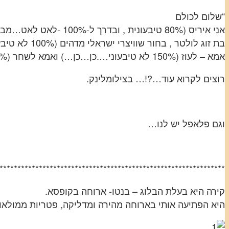
“שלום לכולם
אני איריס (80% טיבעונית , ובדרך ל-100% -לאט לאט…מבשר אף פעם לא התלהבתי..הבעיה אצלי היא להמנע ממוצרי חלב..),
בת זוג לולטר , בחור שוויצרי ישראלי מדהים (100% לא טיבעוני…)
אמא – לעוז (150% לא טיבעוני….כן…כן…) ואמא לשחר (200% טבעונית…מקזז….לא…?)”
רוצים לקרוא עוד…?!… בצילומלינק.
וגם פלאפל יש לנו…
***************************************************************
קירה היא בעלת הבלוג – בנטו- ארוחה בקופסא.
היא הפתיעה אותי בארוחה מהירה ומדליקה, פטריות ממולאו