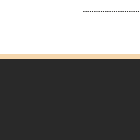
**************************