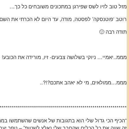
מזל טוב לזיו לשס שפירגן במתכונים משובחים כל כך…
רוטב ‘פוטנסקה’ לפסטה, מודה, עד היום לא הכרתי את השם.
תודה רבה 🙂
מממ..יאמיי… ניוקי בשלושה צבעים- זיו, מורידה את הכובע!
מממ…ממולאים, מי לא יאהב אתכם?!?..
***************************************************************
“הכיף הכי גדול שלי הוא בתגובות של אנשים שהשתמשו במתכ
זה שווה את כל הכלים שהחבר שלי נאלץ לשטוף” – נופר יערי