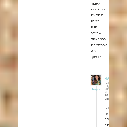
לעבוד
איתו? אולי
מוטב עם
הבונזו
סויה
שהוזכר
כבר באחד
המתכונים?
מה
דעתך?
NATALIE
August
says:
24,
2012
Reply
at
10:47
pm
איתי,
אתה
יכול
לבחור