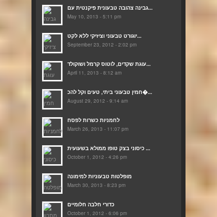
גבינה צהובה טבעונית פיקנטית עם...
May 10, 2013 - 5:11 pm
יוגורט טבעוני וציזיקי ללא לקט...
September 23, 2012 - 2:02 pm
עוגת שקדים, לוטוס קרמל ושוקולד...
April 11, 2013 - 8:12 am
חמין טבעוני ביתי, טעים וקל להכ�...
August 29, 2012 - 9:14 am
לחמניות כשרות לפסח
March 26, 2013 - 11:07 pm
כיסוני בצק טופו ממולא בשעועית ...
October 1, 2012 - 4:26 pm
מופלטות טבעוניות למימונה
March 30, 2013 - 8:23 pm
כדורי חלבה חלומיים
October 1, 2012 - 6:06 pm