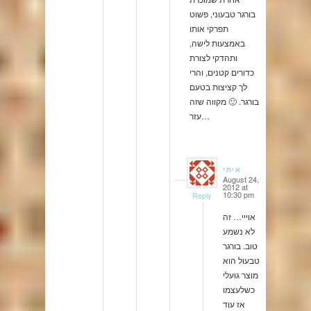
בורגר טבעוני, פשוט
תפרקי אותו
באמצעות לישה,
ותהדקי לצורת
כדורים קטנים, והרי
לך קציצות בטעם
בורגר. 🙂 מקווה שזה
עזר…
איתי
August 24,
says:
2012 at
10:30 pm
Reply
אוייי… זה
לא נשמע
טוב. בורגר
טבעול הוא
מוצר גועלי
כשלעצמו
אז עוד