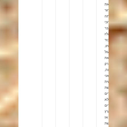
את
הבורגר
שאתה
הכי
מתחבר
אליו
ולעבוד
איתו,
טבעול
זאת
רק
הצעה,
אני
אישית
משתמשת
במוצרים
שלא
נמכרים
בארץ
אז
מחפשת