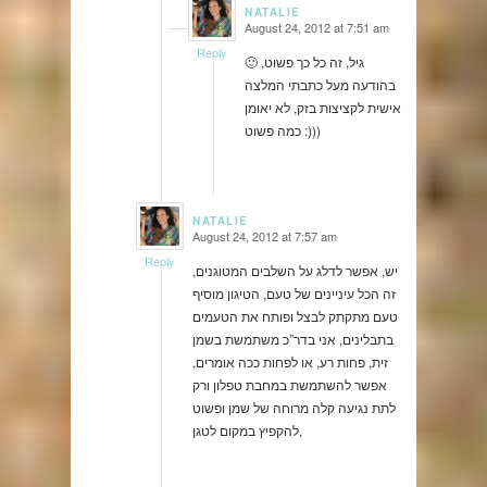
NATALIE
August 24, 2012 at 7:51 am
says:
Reply
🙂 גיל, זה כל כך פשוט,
בהודעה מעל כתבתי המלצה
אישית לקציצות בזק, לא יאומן
כמה פשוט :)))
NATALIE
August 24, 2012 at 7:57 am
says:
Reply
יש, אפשר לדלג על השלבים המטוגנים,
זה הכל עיניינים של טעם, הטיגון מוסיף
טעם מתקתק לבצל ופותח את הטעמים
בתבלינים, אני בדר”כ משתמשת בשמן
זית, פחות רע, או לפחות ככה אומרים,
אפשר להשתמשת במחבת טפלון ורק
לתת נגיעה קלה מרוחה של שמן ופשוט
להקפיץ במקום לטגן,