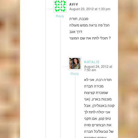
AVIV
August 23, 2012 at 1:33 pm
says:
Reply
סבבה, תודה
הכל פה נראה ממש מעולה
דרך אגב
תוכלי לתת את שם המוצר ?
NATALIE
August 24, 2012 at
says:
7:50 am
Reply
תודה רבה, אני לא
מכירה חברה
שמוכרת קציצות
מוכנות בארץ, (אני
קונה באנגליה), אבל
אני יכולה לתת לך
טיפ קטן, אם תקני
את הבורגרים סויה
של טבעול/כל חברה
אחרת שמוכרת