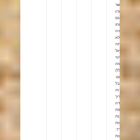
שאפשר
להכין
גם
מבונזו
סויה
(לא
מתה
על
הכינוי
הזה
בכלל)
במקום.
אבל
זה
מצריך
עבודה
נוספת
להכנת
הקציצות
בנפרד.
בהזדמנות