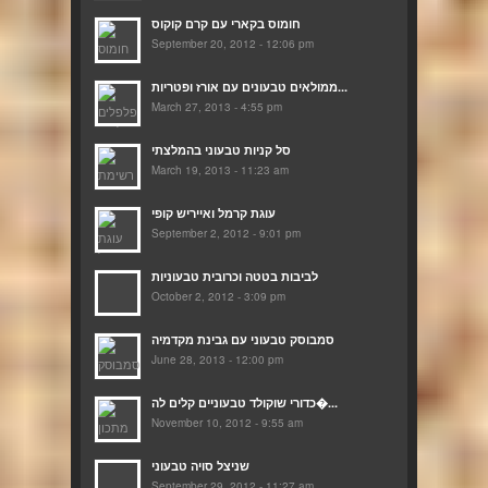
חומוס בקארי עם קרם קוקוס
September 20, 2012 - 12:06 pm
ממולאים טבעונים עם אורז ופטריות...
March 27, 2013 - 4:55 pm
סל קניות טבעוני בהמלצתי
March 19, 2013 - 11:23 am
עוגת קרמל ואייריש קופי
September 2, 2012 - 9:01 pm
לביבות בטטה וכרובית טבעוניות
October 2, 2012 - 3:09 pm
סמבוסק טבעוני עם גבינת מקדמיה
June 28, 2013 - 12:00 pm
כדורי שוקולד טבעוניים קלים לה�...
November 10, 2012 - 9:55 am
שניצל סויה טבעוני
September 29, 2012 - 11:27 am