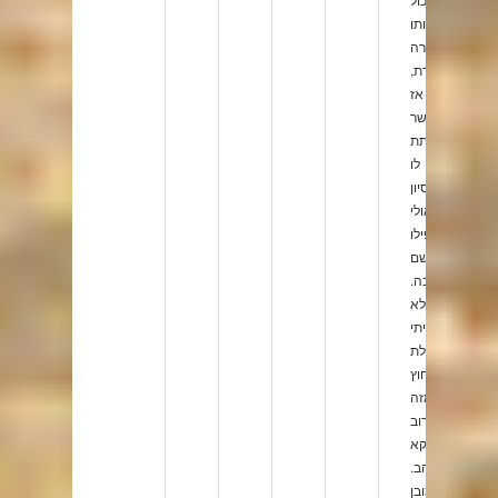
אותו
בצורה
המוכרת,
אז
אפשר
לתת
לו
ניסיון
ואולי
אפילו
להתרשם
לטובה.
לא
הייתי
שוללת.
חוץ
מזה
שהרוב
דווקא
אוהב.
כמובן