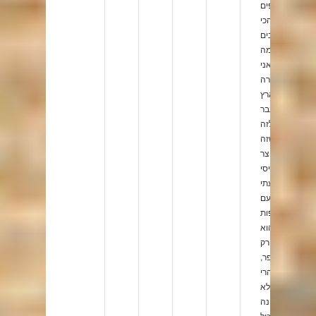
תחליפים
הכי
קרובים
למה
שאני
מכירה
בארץ.
מעבר
לזה
שזה
מוצר
בסיסי
שלדעתי
עם
תוספות
הוא
רק
משתפר,
הרי
לא
הכוונה
לאכול