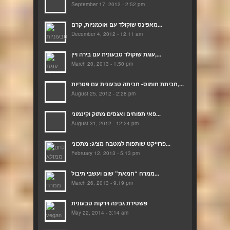
September 17, 2012 - 2:52 pm
מאפינס שוקולד עם אוכמניות, קרם...
December 4, 2012 - 12:11 am
עוגת שוקולד טבעונית עם בירה ויין,...
March 20, 2013 - 1:50 pm
חביתת חומוס- חביתה טבעונית עם פטריות,...
August 25, 2012 - 2:28 pm
פאי תפוחים ואגסים מתוק וקינמוני...
August 31, 2012 - 12:24 pm
פרוייקט שותפות למטבח מציג: מתכוני...
February 12, 2013 - 5:13 pm
ממרח “חמאת” שום ועשבי תיבול...
March 26, 2013 - 9:19 pm
פשטידת גבינה וירקות טבעונית
May 22, 2014 - 3:14 am