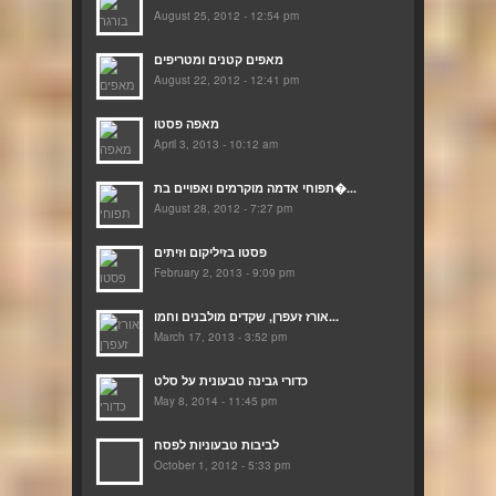
August 25, 2012 - 12:54 pm
מאפים קטנים ומטריפים
August 22, 2012 - 12:41 pm
מאפה פסטו
April 3, 2013 - 10:12 am
תפוחי אדמה מוקרמים ואפויים בת�...
August 28, 2012 - 7:27 pm
פסטו בזיליקום וזיתים
February 2, 2013 - 9:09 pm
אורז זעפרן, שקדים מולבנים וחמו...
March 17, 2013 - 3:52 pm
כדורי גבינה טבעונית על סלט
May 8, 2014 - 11:45 pm
לביבות טבעוניות לפסח
October 1, 2012 - 5:33 pm