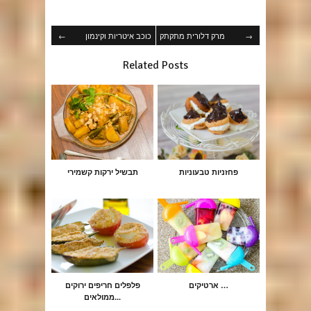
→
מרק דלורית מתקתק
כוכב איטריות וקינמון
←
Related Posts
פחזניות טבעוניות
תבשיל ירקות קשמירי
ארטיקים …
פלפלים חריפים ירוקים
ממולאים...