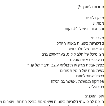
תתכוננו לחורף 🙂
מרק דלורית
מנות: 3
זמן הכנה ובישול: 40 דקות
מצרכים:
2 דלוריות בינוניות באותו הגודל
כוס אחת של חלב סויה
חצי מיכל של חלב קוקוס, בערך-200 גרם
רבע כפית אגוז מוסקט
כפית אבקת מרק או תיבוליות עשבי תיבול של קנור
כפית אחת של חומץ תפוחים
פלפל שחור לטעם
פפריקה מעושנת / אפשר גם רגילה
פטרוזיליה
אופן ההכנה:
חוצים לחצי שתי דלוריות בינוניות ושמנמנות בחלק התחתון ויוצרים מעין 2 קעריות הגשה. את הגרעינים מרוקנים וזו