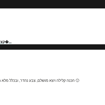
קציצות טורקיות מסורתיות טב�...
הכנה קלילה ויצא מושלם, צבע נהדר, ובכלל מלא מתכונים עושים לי חשק לחזור שוב ושוב, אין על נטלי הטבעונית 🙂