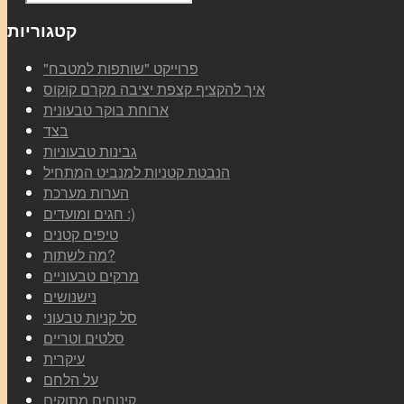
קטגוריות
"פרוייקט "שותפות למטבח
איך להקציף קצפת יציבה מקרם קוקוס
ארוחת בוקר טבעונית
בצד
גבינות טבעוניות
הנבטת קטניות למנביט המתחיל
הערות מערכת
חגים ומועדים :)
טיפים קטנים
מה לשתות?
מרקים טבעוניים
נישנושים
סל קניות טבעוני
סלטים וטריים
עיקרית
על הלחם
קינוחים מתוקים