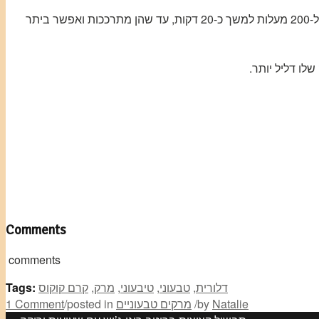
מכניסים לסיר הבישול, וכדי להקל על תהליך ניקוי הפנים של הדלוריות ויצירת הקעריות, מכניסים אותן לתנור עם מעט שמן זית ומלח מעל, על-200 מעלות למשך כ-20 דקות, עד שהן מתרככות ואפשר ביתר
ו דליל יותר.
Comments
comments
דלורית
,
טבעוני
,
טיבעוני
,
מרק
,
קרם קוקוס
Tags:
Natalie
by
/
מרקים טבעוניים
posted in
/
1 Comment