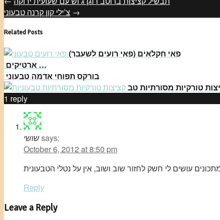
תבשיל קציצות ברוטב רוגן ג’וש עם שעועית ירוקה
←
→
צ’ילי קון קרנה טבעוני
Related Posts
(פאי חקלאים (פאי רועים לשעבר
ארטיקים …
בורקס תפוחי אדמה טבעוני
1
reply
says:
שושי
October 6, 2012 at 8:50 pm
Reply
Leave a Reply