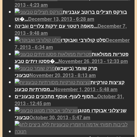
2013 - 4:23 am
בורקס חצילים ברוטב עגבניות
December 13, 2013 - 6:28 am
וט�...
December 7,
מאפה רטטוי עם ירקות צלויים וגבינה...
2013 - 9:48 am
December
סלט קולורבי ואבוקדו
7, 2013 - 6:34 am
פטריות ממולאות
November 26, 2013 - 12:33 pm
פסטו זיתים טבע�...
מרק שומר (בישבש)
November 20, 2013 - 8:13 am
טבעוני
קציצות טורקיות
November 1, 2013 - 5:48 am
מסורתיות טבעונ...
October 31,
הסוף לעוף- אוסף מתכונים טבעוניים...
2013 - 12:45 pm
שניצלוני אבוקדו מטוגן
October 30, 2013 - 5:47 am
טבעוני