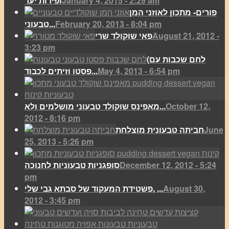
January 4, 2015 - 2:29 am
ופירות יער
פורים- מתכון לאוזני המן
February 20, 2013 - 8:04 pm
טבעוני...
August 21, 2012 -
פאי שוקולד שרי
3:23 pm
(לחם שכבות עם
May 4, 2013 - 6:54 pm
פסטו וזיתים לכבוד...
October 12,
מאפינס שוקולד טבעוני מושלמים ולא...
2012 - 8:16 pm
June
חביתה טבעונית מוצלחת
25, 2013 - 5:26 pm
December 12, 2012 - 5:24
סופגניות טבעוניות לחנוכה
pm
August 30,
פשטידת המעקוד של סבתא גבי שלי, ...
2012 - 3:45 pm