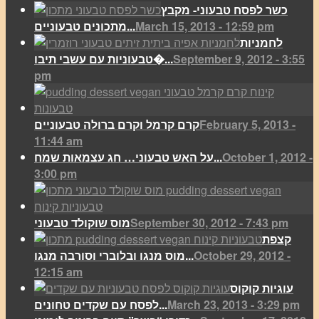
כשר לפסח טבעוני- מקבץ
March 15, 2013 - 12:59 pm
מתכונים טבעוניים...
לחמניות
September 9, 2012 - 3:55
טבעוניות עם עשבי תיבו�...
pm
February 5, 2013 -
קרם קרמל וקרם ברולה טבעוניים
11:44 am
October 1, 2012 -
על האש טבעוני… חג עצמאות שמח...
3:00 pm
September 30, 2012 - 7:43 pm
מוס שוקולד טבעוני
קצפת
October 29, 2012 -
מוס מנגו ובלוברי וסורבה מנגו...
12:15 am
עוגיות קוקוס
March 23, 2013 - 3:29 pm
לפסח עם שקדים טחונים...