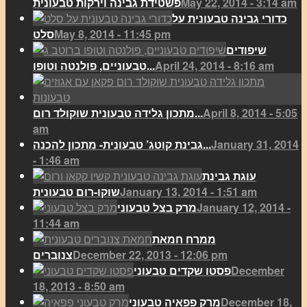
May 22, 2014 - 3:14 am
פשטידת גבינה וירקות טבעונית
כדורי גבינה טבעונית על
May 8, 2014 - 11:45 pm
סלט
שיפודים
April 24, 2014 - 8:16 am
טבעוניים, פולנטה וטופו...
April 8, 2014 - 5:05
מתכון גלידה טבעונית שוקולד רום...
am
January 31, 2014
גבינת קוטג’ טבעונית- מתכון להכנה...
- 1:46 am
עוגת גבינת
January 13, 2014 - 1:51 am
שוקו-רום טבעונית
January 12, 2014 -
מרק בצל טבעוני
11:44 am
ממרח חמאת
December 22, 2013 - 12:06 pm
צנוברים
December
פסטו שקדים טבעוני
18, 2013 - 8:50 am
December 18,
מרק פפאיה טבעוני