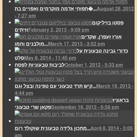
August 28, 2012
תפוחי אדמה מוקרמים ואפויים בת�...
- 7:27 pm
פסטו בזיליקום
February 2, 2013 - 9:09 pm
וזיתים
אורז זעפרן, שקדים
March 17, 2013 - 3:52 pm
מולבנים וחמו...
כדורי גבינה טבעונית על
May 8, 2014 - 11:45 pm
סלט
October 1, 2012 - 5:33 pm
לביבות טבעוניות לפסח
March 19, 2013 -
קיש תרד טבעוני עם טפינה ובצל וגם...
4:44 pm
בראוניז
September 18, 2012 - 6:58 pm
פקאן שרי טבעוני
April 8, 2014 - 5:05
מתכון גלידה טבעונית שוקולד רום...
am