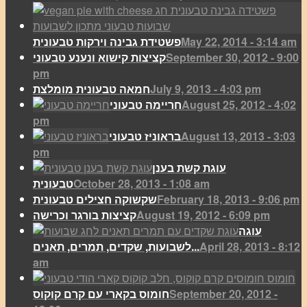
May 22, 2014 - 3:14 am
פשטידת גבינה וירקות טבעונית
September 30, 2012 - 9:00
קציצות קישוא ונענע טבעוני
pm
July 9, 2013 - 4:03 pm
חמאה טבעונית מומלצת
August 25, 2012 - 4:02
חריימה טבעוני
pm
August 13, 2013 - 3:03
בראוניז טבעוני
pm
עוגת קשת בענן
October 28, 2013 - 1:08 am
טבעונית
February 18, 2013 - 9:06 pm
שקשוקה חצילים טבעונית
August 19, 2012 - 6:09 pm
קציצות בורגר וכרישה
עוגה
April 28, 2013 - 8:12
לשבועות, שקדים, תמרים, תאנים...
am
September 20, 2012 -
חומוס בקארי עם קרם קוקוס