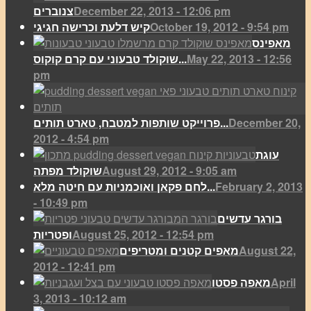
December 22, 2013 - 12:06 pm
צנוברים
October 19, 2012 - 9:54 pm
קיש דלעת וכרישה חגיגי
מאפינס
May 22, 2013 - 12:56
שוקולד טבעוני עם קרם קוקוס...
pm
December 20,
פרוייקט שותפות למטבח, טארט תותים...
2012 - 4:54 pm
עוגת
August 29, 2012 - 9:05 am
שוקולד מפתה
February 2, 2013
לחם פקאן ואוכמניות עם חיטה מלא...
- 10:49 pm
בורגר עדשים
August 25, 2012 - 12:54 pm
ופטריות
August 22,
מאפים קטנים ומטריפים
2012 - 12:41 pm
April
מאפה פסטו
3, 2013 - 10:12 am