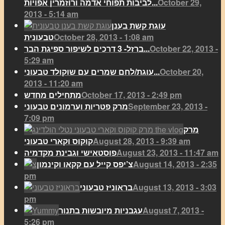
October 29,
לביבות תפוחי אדמה ורוזמרין אפויות...
2013 - 5:14 am
עוגת קשת בענן
October 28, 2013 - 1:08 am
טבעונית
October 22, 2013 -
ברזל- 3 דרכים לשיפור ספיגת הבר...
5:29 am
October 20,
עוגת/לחם שמרים עם שוקולד טבעוני...
2013 - 11:20 am
October 17, 2013 - 2:49 pm
מתחילים מחדש
September 23, 2013 -
מרק פטריות וערמונים טבעוני
7:09 pm
מרק
August 28, 2013 - 9:39 am
קוקוס וקארי טבעוני
August 23, 2013 - 11:47 am
פוסטאישי וגבינת מקדמיה
August 14, 2013 - 2:35
צ’יפס קייל עם קקאו וקינמון
pm
August 13, 2013 - 3:03
בראוניז טבעוני
pm
August 7, 2013 -
עגבניות מיובשות בתנור
5:26 pm