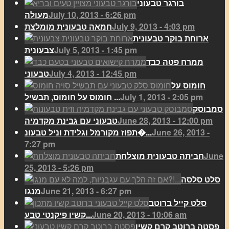
בורגר טבעוני
July 10, 2013 - 6:26 pm
מעולה
July 9, 2013 - 4:03 pm
חמאה טבעונית מומלצת
ארוחת בוקר טבעונית
July 5, 2013 - 1:45 pm
צבעונית
ממרח פטה כבד
July 4, 2013 - 12:45 pm
טבעוני
חומוס על
July 1, 2013 - 2:05 pm
חומוס על חומוס, תבשיל ...
סמבוסק
June 28, 2013 - 12:00 pm
טבעוני עם גבינת מקדמיה
June 26, 2013 -
תפוז מקורמל וגלידת וניל טבעונ�...
7:27 pm
June
חביתה טבעונית מוצלחת
25, 2013 - 5:26 pm
סלט סלסה
June 21, 2013 - 6:27 pm
מנגו
סלט קייל ברוטב
June 20, 2013 - 10:06 am
קשיו פיקנטי טבע...
פסטה ברוטב קרם קשיו