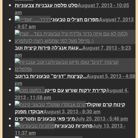
August 7, 2013 - 10:05
סלט סלסה עגבניות צבעוניות
am
August 7, 2013
מפרום חצילים טבעוני
- 9:57 am
August 7, 2013 - 9:23
עוגת אנג’לה פירות קיצית וטב...
am
August 5, 2013 - 4:08
קציצות “דגים” טבעוניות ברוטב...
pm
August 4,
קדירת ירקות שורש עם סייטן
2013 - 11:58 pm
קינוח קרם שוקולד
August 3, 2013 - 8:30 am
אבוקדו מפנק
July 25, 2013 - 5:46 pm
מיני פאי טבעונים ומטריפים
July 13, 2013 -
פחזניות טבעוניות
11:37 am