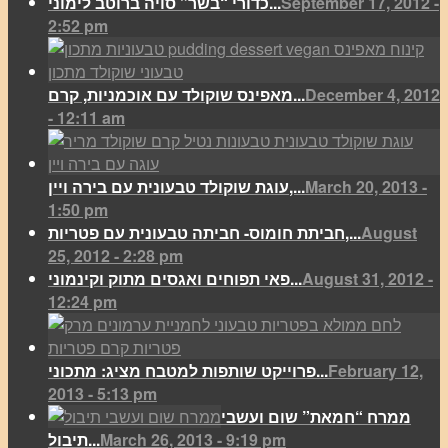
September 17, 2012 -
כדורי “בשר” סויה ברוטב לימוני...
2:52 pm
December 4, 2012
מאפינס שוקולד עם אוכמניות, קרם...
- 12:11 am
March 20, 2013 -
עוגת שוקולד טבעונית עם בירה ויין,...
1:50 pm
August
חביתת חומוס- חביתה טבעונית עם פטריות,...
25, 2012 - 2:28 pm
August 31, 2012 -
פאי תפוחים ואגסים מתוק וקינמוני...
12:24 pm
February 12,
פרוייקט שותפות למטבח מציג: מתכוני...
2013 - 5:13 pm
ממרח “חמאת” שום ועשבי
March 26, 2013 - 9:19 pm
תיבול...