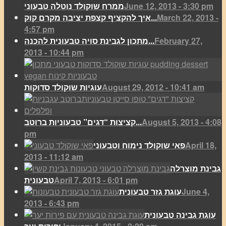
June 12, 2013 - 3:30 pm
ממרח שוקולד נוטלה טבעוני
March 22, 2013 -
איך להקציף קצפת יציבה מקרם קוק...
4:57 pm
February 27,
מתכון לגבינת סויה טבעונית להכנה...
2013 - 10:44 pm
August 29, 2012 - 10:41 am
עוגיות שוקולד סדוקות
August 5, 2013 - 4:08
קציצות “דגים” טבעוניות ברוטב...
pm
April 18,
פאי שוקולד נימוח וטבעוני
2013 - 11:12 am
גבינת מוצרלה
April 7, 2013 - 6:01 pm
טבעונית
June 4,
עוגת גזר טבעונית
2013 - 6:43 pm
עוגת גבינה טבעונית