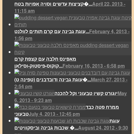
April 22, 2013 -
קציצות עדשים וסויה אפויות בטח�...
11:15 am
February 4, 2013 -
עוגת גבינה עם קרם תותים לוולנט...
1:56 pm
מאפינס חלבה עם קצפת קרם
February 16, 2013 - 6:58 pm
קוקוס-פיסטוק-וסילאן...
March 27, 2013 -
(עוגת גבינה ודובדבנים (טפינה ט�...
2:54 pm
May
יוגורט קשיו טבעוני וקל להכנה
6, 2013 - 9:23 am
ממרח פטה כבד
July 4, 2013 - 12:45 pm
טבעוני
עוגת
August 24, 2012 - 9:30
שכבות גבינה וביסקוויטים �...