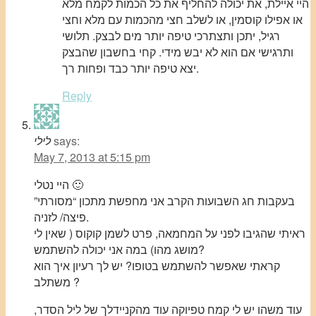
היי איילת, את יכולה להחליף את כל הכמות לקמח מלא
או אפילו קוסמין, או לשלב חצי מהכמות עם מלא וחצי
רגיל, יתכן ותצתרכי טיפה יותר מים לבצק. תלושי
ותרגישי אם הוא לא יבש מידי. קחי בחשבון שהבצק
יצא טיפה יותר כבד ופחות רך.
Reply
says:
לילי
May 7, 2013 at 5:15 pm
היי נטלי 🙂
בעקבות חג השבועות הקרב אני מחפשת מתכון “מסורתי”
פיצה/ לזניה.
ראיתי שהגיבו לפני על המחמאה, פרט לשמן קוקוס ( שאין לי
מושג מהו) במה אני יכולה להשתמש?
קראתי שאפשר להשתמש בטופו? יש לך רעיון איך הוא
משתלב ?
עוד משהו יש לי קמח טפיוקה עוד מהקניידלך של ליל הסדר,