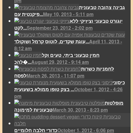
pm
גבינה צהובה טבעונית
May 10, 2013 - 5:11 pm
פיקנטית עם...
יוגורט טבעוני וציזיקי ללא
September 23, 2012 - 2:02 pm
לקט...
April 11, 2013 -
עוגת שקדים, לוטוס קרמל ושוקולד...
8:12 am
חמין טבעוני ביתי, טעים וקל
August 29, 2012 - 9:14 am
להכ�...
לחמניות כשרות
March 26, 2013 - 11:07 pm
לפסח
כיסוני
October 1, 2012 - 4:26
בצק טופו ממולא בשעועית ...
pm
מופלטות
March 30, 2013 - 8:23 pm
טבעוניות למימונה
October 1, 2012 - 6:06 pm
כדורי חלבה חלומיים