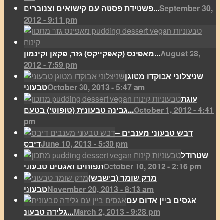
September 30,
פשטידת פסטה עם קישואים וצנוברים...
2012 - 9:11 pm
August 28,
מאפינס (קאפקייקס) גזר, פקאן וקינמון...
2012 - 7:59 pm
שניצלוני אבוקדו מטוגן
October 30, 2013 - 5:47 am
טבעוני
עוגת
October 1, 2012 - 4:41
גבינה טבעונית (טופוטי) בטעם...
pm
דבש טבעוני מענבים –
June 10, 2013 - 5:30 pm
דיבס
שטרודל
October 10, 2012 - 2:16 pm
תפוחים ואגסים טבעוני
מרק שומר (בישבש)
November 20, 2013 - 8:13 am
טבעוני
אגסים ביין אדום עם
March 2, 2013 - 9:28 pm
גלידה טבעונ...