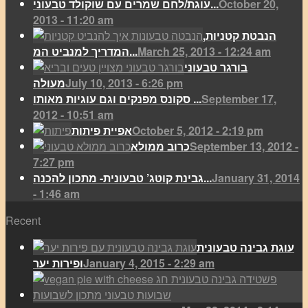
October 20,
עוגת/לחם שמרים עם שוקולד טבעוני...
2013 - 11:20 am
הנבטת קטניות,
March 25, 2013 - 12:24 am
המדריך למנביט המ...
בורגר טבעוני
July 10, 2013 - 6:26 pm
מעולה
September 17,
סקונס מפנקים וגם עוגיות מאותו ...
2012 - 10:51 am
October 5, 2012 - 2:19 pm
אפיית פיתות
September 13, 2012 -
כרוב ממולא
7:27 pm
January 31, 2014
גבינת קוטג’ טבעונית- מתכון להכנה...
- 1:46 am
Recent
עוגת גבינה טבעונית
January 4, 2015 - 2:29 am
ופירות יער