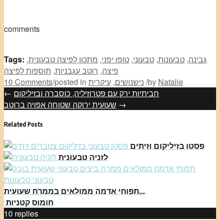
comments
גבינה
,
טבעונות
,
טבעוני
,
טופו יפני
,
מתכון לפיצה טבעונית
,
Tags:
פיצה
,
רוטב עגבניות
,
תוספות לפיצה
Natalie
by
/
נישנושים
,
עיקרית
posted in
/
10 Comments
חביתיות ירק עם פטרוזיליה, כוסברה ובזיליקום
←
→
שעועית ירוקה שטוחה אפויה ברוטב
Related Posts
פסטו בזיליקום וזיתים
לזניה טבעונית
תפוחי אדמה ממולאים בממרח שעועית...
חומוס קטניות
10
replies