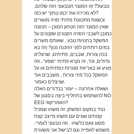
טבעול? זה המוצר הטבעוני הזה שלהם.
לא מכירה את “כמו טחון” יש כזה?
וכשאת מתכוונת פתיתי סויה מושרים
שאין המוצר הזה הטחון המוכן – הכוונה
כמובן לשבבי הסויה הקטנים שקטנים על
המשקל בחנויות טבע , שאותם משרים
במים רותחים לפני ההכנה נכון? (זה בא
בכה צורות, שבבים, פתיתים, שניצלים
גדולים, וכד, זה נקרא פתיתי “שפע” , וזה
מגיע או באריזות סגורות כפתיתים או על
המשקל בכל מיני צורות , משבבים ועד
שניצלים כאמור.
ושאלה אחרונה – יעזור בכדורים האלה
להשתמש בתחליף ביצה בסגנון של NO
EEG האמריקאי?
נגיד במקום הפשתן. זה משהו שמכיל
קמחים שונים עם משהו מייצב קצת
מסוג גאם כלשהו . וזה טבעוני לגמרי.
משמש לאפייה וגם לבישול אני משערת .