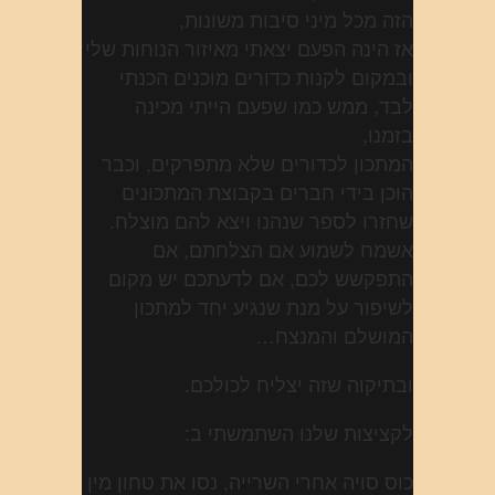
הזה מכל מיני סיבות משונות,
אז הינה הפעם יצאתי מאיזור הנוחות שלי
ובמקום לקנות כדורים מוכנים הכנתי
לבד, ממש כמו שפעם הייתי מכינה
בזמנו,
המתכון לכדורים שלא מתפרקים, וכבר
הוכן בידי חברים בקבוצת המתכונים
שחזרו לספר שנהנו ויצא להם מוצלח.
אשמח לשמוע אם הצלחתם, אם
התפקשש לכם, אם לדעתכם יש מקום
לשיפור על מנת שנגיע יחד למתכון
המושלם והמנצח…
ובתיקוה שזה יצליח לכולכם.
לקציצות שלנו השתמשתי ב:
כוס סויה אחרי השרייה, נסו את טחון מין