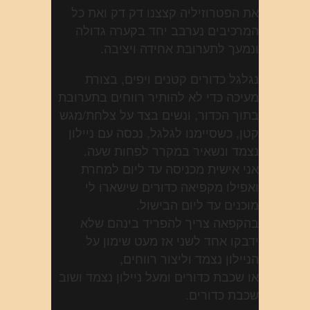
את הפטרוזיליה קצצנו דק דק ואת כל
המרכיבים נערבב יחד בקערה גדולה
ונמעך לתערובת אחידה ויציבה.
נגלגל כדורים קטנים ויפים, בצורת
מעיכה כדי לא להותיר רווחים בתערובת
בתוך הכדור, ונשים בצד על צלחת/מגש
קטן, כשסיימנו לגלגל, נכסה עם ניילון
נצמד ונשאיר במקרר לפחות שעה.
אני אישית מכניסה עד ליום למחרת
ואפילו מקפיאה כדורים שישארו לי
מוכנים עד ליום הבישול.
בהקפאה צריך להפריד בינהם שלא
ידבקו אחד לשני אז מעט שימון על
הניילון נצמד וליצור רווחים,
או שכבת כדורים ומעל ניילון נצמד ושוב
שכבת כדורים.