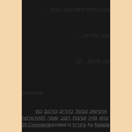
וככה נראת התערובת, בערך…
הבה נכדררה…
וזהו להיום… 🙂
Comments
comments
ארטישוק
,
טבעול
,
כדורים
,
כורכום
,
כמו
Tags:
טחון
,
סויה
,
קציצות
,
רוטב
,
שומר
,
תפוח אדמה
Natalie
by
/
עיקרית
posted in
/
25 Comments