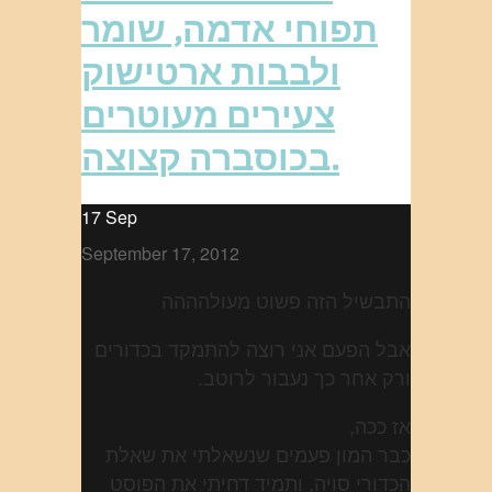
תפוחי אדמה, שומר
ולבבות ארטישוק
צעירים מעוטרים
בכוסברה קצוצה.
17
Sep
September 17, 2012
התבשיל הזה פשוט מעולהההה
אבל הפעם אני רוצה להתמקד בכדורים
ורק אחר כך נעבור לרוטב.
אז ככה,
כבר המון פעמים שנשאלתי את שאלת
הכדורי סויה, ותמיד דחיתי את הפוסט