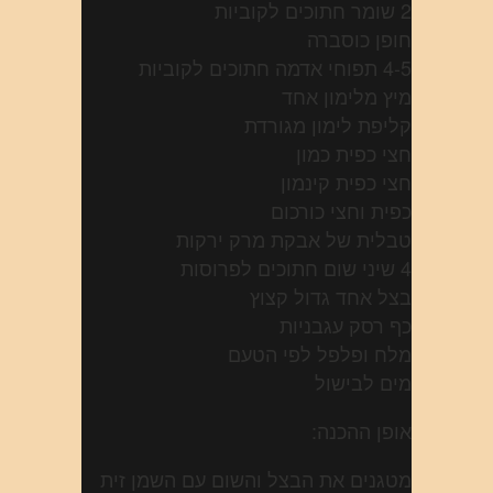
2 שומר חתוכים לקוביות
חופן כוסברה
4-5 תפוחי אדמה חתוכים לקוביות
מיץ מלימון אחד
קליפת לימון מגורדת
חצי כפית כמון
חצי כפית קינמון
כפית וחצי כורכום
טבלית של אבקת מרק ירקות
4 שיני שום חתוכים לפרוסות
בצל אחד גדול קצוץ
כף רסק עגבניות
מלח ופלפל לפי הטעם
מים לבישול
אופן ההכנה:
מטגנים את הבצל והשום עם השמן זית