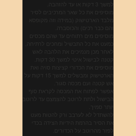
למשך 3 דקות או עד להזהבה.
מוסיפים את כל שאר המרכיבים לסיר
מלבד הארטישוק (במידה וזה מקופסא
והם כבר רכים) והכוסברה.
מוסיפים מים רתוחים עד שהם מכסים
כמעט את כל התבשיל ומחכים לרתיחה,
לאחר מכן מנמיכים את הלהבה לאש
קטנה לבישול איטי למשך 30 דקות.
מוסיפים את הכדורי קציצות סויה ואת
הארטישוק ומבשלים למשך 15 דקות על
אש קטנה ועם מכסה סגור.
אפשר לפתוח את המכסה לקראת סוף
הבישול ולתת לרוטב להצמצם עד לרוטב
יותר סמיך.
להשתדל לא לערבב ורק להטות מעט
את הסיר בהרמת הידיות הצידה בכדי
לפזר מהרוטב על הכדורים.