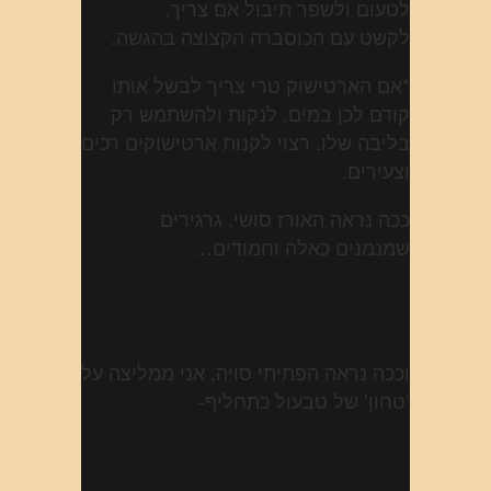
לטעום ולשפר תיבול אם צריך.
לקשט עם הכוסברה הקצוצה בהגשה.
*אם הארטישוק טרי צריך לבשל אותו
קודם לכן במים, לנקות ולהשתמש רק
בליבה שלו. רצוי לקנות ארטישוקים רכים
וצעירים.
ככה נראה האורז סושי, גרגירים
שמנמנים כאלה וחמודים…
וככה נראה הפתיתי סויה, אני ממליצה על
‘טחון’ של טבעול כתחליף-