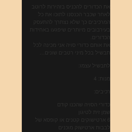
את הכדורים להכניס בזהירות לרוטב
לאחר שכבר הכנסנו לתוכו את כל
המרכיבים כך שלא נצתרך להתעסק
בעירבובים מיותרים שיפגעו באחידות
הכדורים.
את אותם כדורי סויה אני מכינה לכל
תבשיל בכל מיני רטבים שונים…
לתבשיל עצמו:
מנות: 4
רכיבים:
כדורי הסויה שהכנו קודם
שמן זית לטיגון
6 ארטישוקים קטנים או קופסא של
לבבות ארטישוק מוכנים