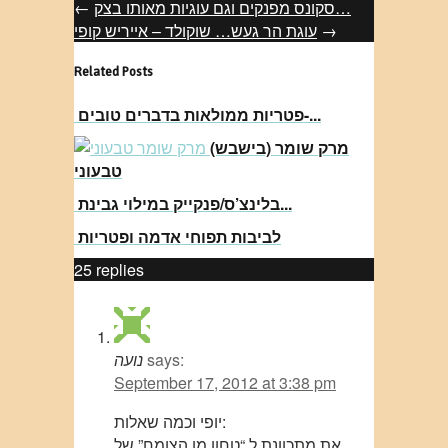
סקונס מפנקים וגם עוגיות מאותו בצק…
←
→
עוגת הר געש… שוקולד – אייריש קופי
Related Posts
פטריות ממולאות בדברים טובים-...
מרק שומר (בישבש)
טבעוני
בלינצ’ס/פנקייק במילוי גבינת...
לביבות תפוחי אדמה ופטריות
25
replies
says:
נועה
September 17, 2012 at 3:38 pm
יופי וכמה שאלות:
את מתכוונת ל “טחון מן הצומח” של