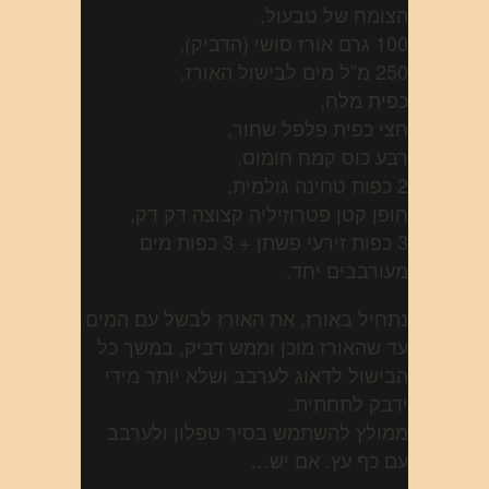
הצומח של טבעול,
100 גרם אורז סושי (הדביק),
250 מ”ל מים לבישול האורז,
כפית מלח,
חצי כפית פלפל שחור,
רבע כוס קמח חומוס,
2 כפות טחינה גולמית,
חופן קטן פטרוזיליה קצוצה דק דק,
3 כפות זירעי פשתן + 3 כפות מים
מעורבבים יחד.
נתחיל באורז, את האורז לבשל עם המים
עד שהאורז מוכן וממש דביק, במשך כל
הבישול לדאוג לערבב ושלא יותר מידי
ידבק לתחתית.
ממולץ להשתמש בסיר טפלון ולערבב
עם כף עץ. אם יש…