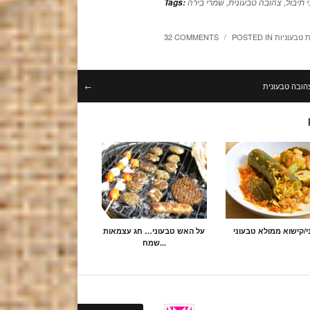
 תיבול
,
צהובה טבעונית
,
שמרי בירה
Tags:
ת טבעוניות
POSTED IN
32 COMMENTS
/
הובה טבעונית
←
ני/קישוא ממולא טבעוני
על האש טבעוני… חג עצמאות
שמח...