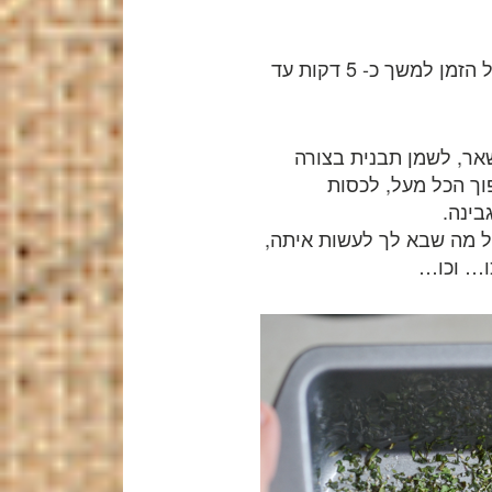
את האגר אגר להמיס במים על אש בינונית ולערבב כל הזמן למשך כ- 5 דקות עד
אר, לשמן תבנית בצורה
ך הכל מעל, לכסות
בינה.
ל מה שבא לך לעשות איתה,
ו… וכו…