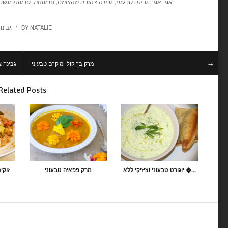
אגר אגר
,
גבינה טבעוני
,
גבינה צהובה מהצומח
,
טבעונות
,
טבעוני
,
עשבי
NATALIE
BY
גבינו
/
מרק ברוקולי מוקרם טבעוני
גבינה צ
→
Related Posts
יוגורט טבעוני וציזיקי ללא �...
מרק פפאיה טבעוני
זוקי