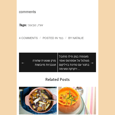
comments
אורז
,
טבעוני
Tags:
NATALIE
BY
בצד
POSTED IN
4 COMMENTS
/
/
מעטפת בצק פילו מתובל
מגולגל על אספרגוס ואפוי
מרק שעועית שחורה
←
→
בתנור עם טחינת בזיליקום
ועגבניות מיובשות
ירקרקה וטעימה…
Related Posts