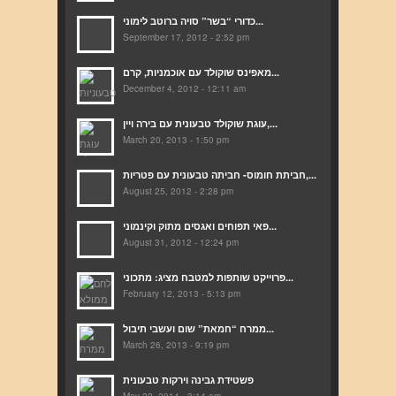
כדורי “בשר” סויה ברוטב לימוני...
September 17, 2012 - 2:52 pm
מאפינס שוקולד עם אוכמניות, קרם...
December 4, 2012 - 12:11 am
עוגת שוקולד טבעונית עם בירה ויין,...
March 20, 2013 - 1:50 pm
חביתת חומוס- חביתה טבעונית עם פטריות,...
August 25, 2012 - 2:28 pm
פאי תפוחים ואגסים מתוק וקינמוני...
August 31, 2012 - 12:24 pm
פרוייקט שותפות למטבח מציג: מתכוני...
February 12, 2013 - 5:13 pm
ממרח “חמאת” שום ועשבי תיבול...
March 26, 2013 - 9:19 pm
פשטידת גבינה וירקות טבעונית