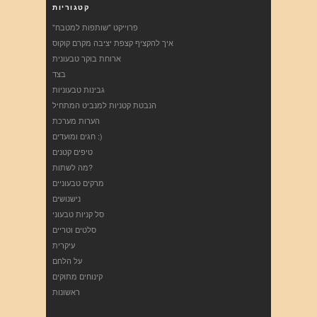
קטגוריות
"פרוייקט "שותפות למטבח
איך להקציף קצפת יציבה מקרם קוקוס
ארוחת בוקר טבעונית
בצד
גבינות טבעוניות
הנבטת קטניות למנביט המתחיל
הערות מערכת
חגים ומועדים :)
טיפים קטנים
מה לשתות?
מרקים טבעוניים
נישנושים
סל קניות טבעוני
סלטים וטריים
עיקרית
על הלחם
קינוחים מתוקים
ראשונות