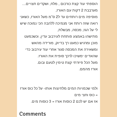
הוספתי עוד קצת כורכום , מלח, ושקדים חצויים…
מערבבת 2 דקות עם האורז,
מוסיפה מים רותחים עד ל2 ס”מ מעל האורז, כשאני
רואה שזה רותח אני מנמיכה ללהבה הכי נמוכה שיש
לי על הגז, מכסה, מבשלת,
מתישהו באמצע פותחת לעירבוב עדין, וכשכמעט
מוכן ומרגיש כמעט רך בדיוק, מורידה מהאש
ומשאירה את המכסה סגור אחרי עוד עירבוב כדי
שהאדים ימשיכו לרכך סופית את האורז.
מעל הכל פיזרתי קצת טימין לטעם ובום.
אורז מהמם.
ולמי שכמויות המים מלחיצות אותו- על כל כוס אורז
= כוס וחצי מים
אז אם יש לכם 2 כוסות אורז = 3 כוסות מים.
Comments