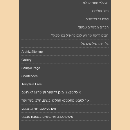
מעלליי מחוץ לבלוג….
נטלי הולדינג
קפצו להגיד שלום
חברים מבשלים טבעוני
רוצים לדעת עוד ויש לכם פרופיל בפייסבוק?
גלריית הצילומים שלי
Archiv/Sitemap
Gallery
Sample Page
Shortcodes
Template Files
אוכל טבעוני מוכן להזמנה וקייטרינג לאירועים
איך לטבען מתכונים- תחליפי ביצים, חלב, בשר ועוד…
אינדקס קטגוריות מתכונים
טיפים קטנים ושימושיים במטבח טבעוני