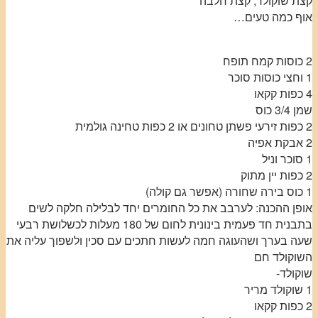
קצת שוקולד, קצת חלבה
אוף כמה טעים…
2 כוסות קמח תופח
1 וחצי כוסות סוכר
4 כפות קקאו
שמן 3/4 כוס
2 כפות זירעי פשתן טחונים או 2 כפות טחינה גולמית
2 אבקת אפיה
1 סוכר וניל
2 כפות יין מתוק
1 כוס בירה שחורה (אפשר גם קולה)
אופן ההכנה: לערבב את כל החומרים יחד לבלילה חלקה לשים
בתבנית חד פעמית בינונית לחום של 180 מעלות לכשלושת רבעי
שעה בערך ושהעוגה חמה לעשות חתכים עם סכין ולשפוך עליה את
השוקולד חם
שוקולד-
1 שוקולד מריר
2 כפות קקאו