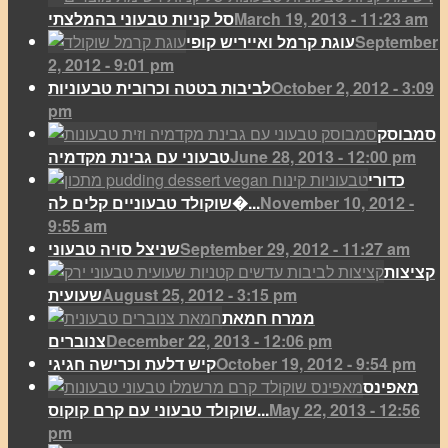
March 19, 2013 - 11:23 am
סל קניות טבעוני בהמלצתי
September
עוגת קרמל ואייריש קופי
2, 2012 - 9:01 pm
October 2, 2012 - 3:09
לביבות בטטה וכרובית טבעוניות
pm
סמבוסק
June 28, 2013 - 12:00 pm
טבעוני עם גבינת מקדמיה
כדורי
November 10, 2012 -
שוקולד טבעוניים קלים לה�...
9:55 am
September 29, 2012 - 11:27 am
שניצל סויה טבעוני
קציצות
August 25, 2012 - 3:15 pm
שעועית
ממרח חמאת
December 22, 2013 - 12:06 pm
צנוברים
October 19, 2012 - 9:54 pm
קיש דלעת וכרישה חגיגי
מאפינס
May 22, 2013 - 12:56
שוקולד טבעוני עם קרם קוקוס...
pm