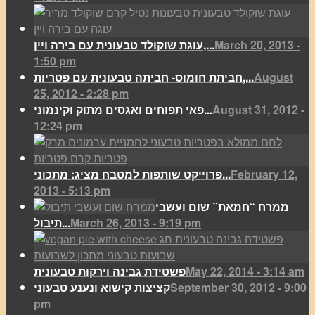
March 20, 2013 -
עוגת שוקולד טבעונית עם בירה ויין,...
1:50 pm
August
חביתת חומוס- חביתה טבעונית עם פטריות,...
25, 2012 - 2:28 pm
August 31, 2012 -
פאי תפוחים ואגסים מתוק וקינמוני...
12:24 pm
February 12,
פרוייקט שותפות למטבח מציג: מתכוני...
2013 - 5:13 pm
ממרח “חמאת” שום ועשבי
March 26, 2013 - 9:19 pm
תיבול...
May 22, 2014 - 3:14 am
פשטידת גבינה וירקות טבעונית
September 30, 2012 - 9:00
קציצות קישוא ונענע טבעוני
pm