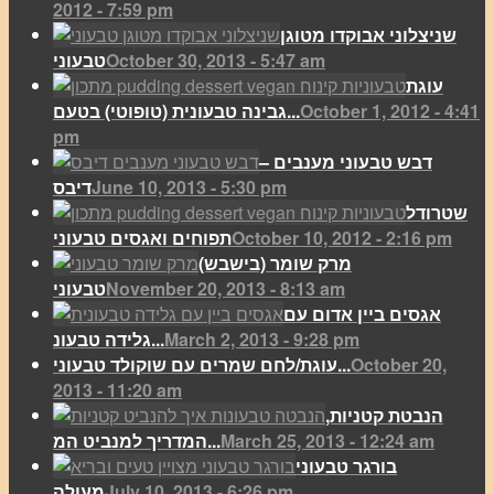
2012 - 7:59 pm
שניצלוני אבוקדו מטוגן
October 30, 2013 - 5:47 am
טבעוני
עוגת
October 1, 2012 - 4:41
גבינה טבעונית (טופוטי) בטעם...
pm
דבש טבעוני מענבים –
June 10, 2013 - 5:30 pm
דיבס
שטרודל
October 10, 2012 - 2:16 pm
תפוחים ואגסים טבעוני
מרק שומר (בישבש)
November 20, 2013 - 8:13 am
טבעוני
אגסים ביין אדום עם
March 2, 2013 - 9:28 pm
גלידה טבעונ...
October 20,
עוגת/לחם שמרים עם שוקולד טבעוני...
2013 - 11:20 am
הנבטת קטניות,
March 25, 2013 - 12:24 am
המדריך למנביט המ...
בורגר טבעוני
July 10, 2013 - 6:26 pm
מעולה