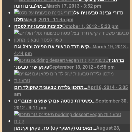
March 17, 2013 - 3:52 pm
מולבנים וחמו...
כדורי גבינה טבעונית על
May 8, 2014 - 11:45 pm
סלט
October 1, 2012 - 5:33 pm
לביבות טבעוניות לפסח
March 19, 2013 -
קיש תרד טבעוני עם טפינה ובצל וגם...
4:44 pm
בראוניז
September 18, 2012 - 6:58 pm
פקאן שרי טבעוני
April 8, 2014 - 5:05
מתכון גלידה טבעונית שוקולד רום...
am
September 30,
פשטידת פסטה עם קישואים וצנוברים...
2012 - 9:11 pm
August 28,
מאפינס (קאפקייקס) גזר, פקאן וקינמון...