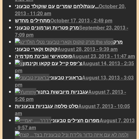
October 20,
עוגת/לחם שמרים עם שוקולד טבעוני...
2013 - 11:20 am
October 17, 2013 - 2:49 pm
מתחילים מחדש
September 23, 2013 -
מרק פטריות וערמונים טבעוני
7:09 pm
מרק
August 28, 2013 - 9:39 am
קוקוס וקארי טבעוני
August 23, 2013 - 11:47 am
פוסטאישי וגבינת מקדמיה
August 14, 2013 - 2:35
צ’יפס קייל עם קקאו וקינמון
pm
August 13, 2013 - 3:03
בראוניז טבעוני
pm
August 7, 2013 -
עגבניות מיובשות בתנור
5:26 pm
August 7, 2013 - 10:05
סלט סלסה עגבניות צבעוניות
am
August 7, 2013
מפרום חצילים טבעוני
- 9:57 am