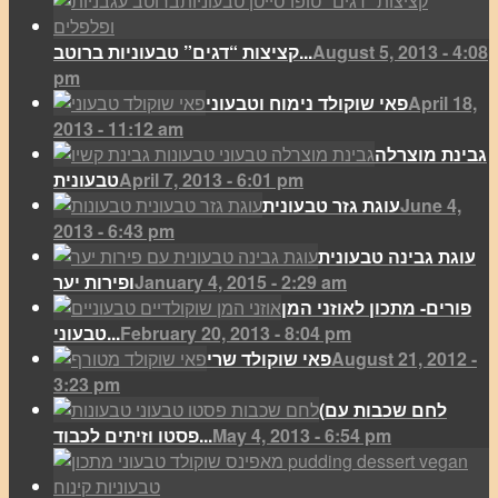
August 5, 2013 - 4:08
קציצות “דגים” טבעוניות ברוטב...
pm
April 18,
פאי שוקולד נימוח וטבעוני
2013 - 11:12 am
גבינת מוצרלה
April 7, 2013 - 6:01 pm
טבעונית
June 4,
עוגת גזר טבעונית
2013 - 6:43 pm
עוגת גבינה טבעונית
January 4, 2015 - 2:29 am
ופירות יער
פורים- מתכון לאוזני המן
February 20, 2013 - 8:04 pm
טבעוני...
August 21, 2012 -
פאי שוקולד שרי
3:23 pm
(לחם שכבות עם
May 4, 2013 - 6:54 pm
פסטו וזיתים לכבוד...