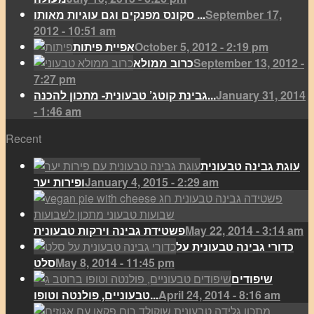
September 17,
סקונס מפנקים וגם עוגיות מאותו ...
2012 - 10:51 am
October 5, 2012 - 2:19 pm
אפיית פיתות
September 13, 2012 -
כרוב ממולא
7:27 pm
January 31, 2014
גבינת קוטג’ טבעונית- מתכון להכנה...
- 1:46 am
Recent
עוגת גבינה טבעונית
January 4, 2015 - 2:29 am
ופירות יער
May 22, 2014 - 3:14 am
פשטידת גבינה וירקות טבעונית
כדורי גבינה טבעונית על
May 8, 2014 - 11:45 pm
סלט
שיפודים
April 24, 2014 - 8:16 am
טבעוניים, פולנטה וטופו...