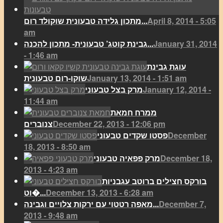
April 8, 2014 - 5:05
מתכון גלידה טבעונית שוקולד רום...
am
January 31, 2014
גבינת קוטג’ טבעונית- מתכון להכנה...
- 1:46 am
עוגת גבינת
January 13, 2014 - 1:51 am
שוקו-רום טבעונית
January 12, 2014 -
מרק בצל טבעוני
11:44 am
ממרח חמאת
December 22, 2013 - 12:06 pm
צנוברים
December
פסטו שקדים טבעוני
18, 2013 - 8:50 am
December 18,
מרק פפאיה טבעוני
2013 - 4:23 am
בורקס חצילים ברוטב עגבניות
December 13, 2013 - 6:28 am
וט�...
December 7,
מאפה רטטוי עם ירקות צלויים וגבינה...
2013 - 9:48 am