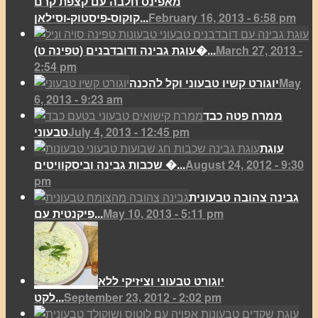
מאפינס חלבה עם קצפת קרם
February 16, 2013 - 6:58 pm
קוקוס-פיסטוק-וסילאן...
March 27, 2013 -
(עוגת גבינה ודובדבנים (טפינה ט�...
2:54 pm
May
יוגורט קשיו טבעוני וקל להכנה
6, 2013 - 9:23 am
ממרח פטה כבד
July 4, 2013 - 12:45 pm
טבעוני
עוגת
August 24, 2012 - 9:30
שכבות גבינה וביסקוויטים �...
pm
גבינה צהובה טבעונית
May 10, 2013 - 5:11 pm
פיקנטית עם...
יוגורט טבעוני וציזיקי ללא
September 23, 2012 - 2:02 pm
לקט...