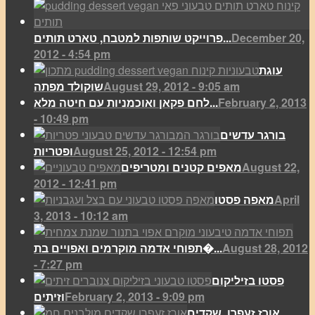
December 20,
פרוייקט שותפות למטבח, טארט תותים...
2012 - 4:54 pm
עוגת
August 29, 2012 - 9:05 am
שוקולד מפתה
February 2, 2013
לחם פקאן ואוכמניות עם חיטה מלא...
- 10:49 pm
בורגר עדשים
August 25, 2012 - 12:54 pm
ופטריות
August 22,
מאפים קטנים ומטריפים
2012 - 12:41 pm
April
מאפה פסטו
3, 2013 - 10:12 am
August 28, 2012
תפוחי אדמה מוקרמים ואפויים בת�...
- 7:27 pm
פסטו בזיליקום
February 2, 2013 - 9:09 pm
וזיתים
אורז זעפרן, שקדים