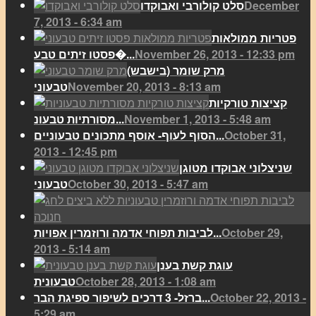
December
סלט קולורבי ואבוקדו
7, 2013 - 6:34 am
פטריות ממולאות
November 26, 2013 - 12:33 pm
פסטו זיתים טבע�...
מרק שומר (בישבש)
November 20, 2013 - 8:13 am
טבעוני
קציצות טורקיות
November 1, 2013 - 5:48 am
מסורתיות טבעונ...
October 31,
הסוף לעוף- אוסף מתכונים טבעוניים...
2013 - 12:45 pm
שניצלוני אבוקדו מטוגן
October 30, 2013 - 5:47 am
טבעוני
October 29,
לביבות תפוחי אדמה ורוזמרין אפויות...
2013 - 5:14 am
עוגת קשת בענן
October 28, 2013 - 1:08 am
טבעונית
October 22, 2013 -
ברזל- 3 דרכים לשיפור ספיגת הבר...
5:29 am