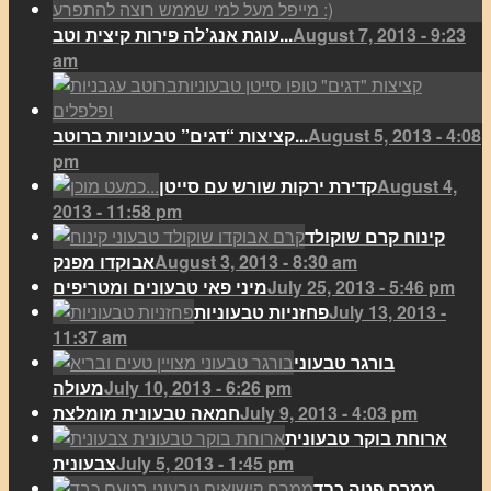
August 7, 2013 - 9:23
עוגת אנג’לה פירות קיצית וטב...
am
August 5, 2013 - 4:08
קציצות “דגים” טבעוניות ברוטב...
pm
August 4,
קדירת ירקות שורש עם סייטן
2013 - 11:58 pm
קינוח קרם שוקולד
August 3, 2013 - 8:30 am
אבוקדו מפנק
July 25, 2013 - 5:46 pm
מיני פאי טבעונים ומטריפים
July 13, 2013 -
פחזניות טבעוניות
11:37 am
בורגר טבעוני
July 10, 2013 - 6:26 pm
מעולה
July 9, 2013 - 4:03 pm
חמאה טבעונית מומלצת
ארוחת בוקר טבעונית
July 5, 2013 - 1:45 pm
צבעונית
ממרח פטה כבד