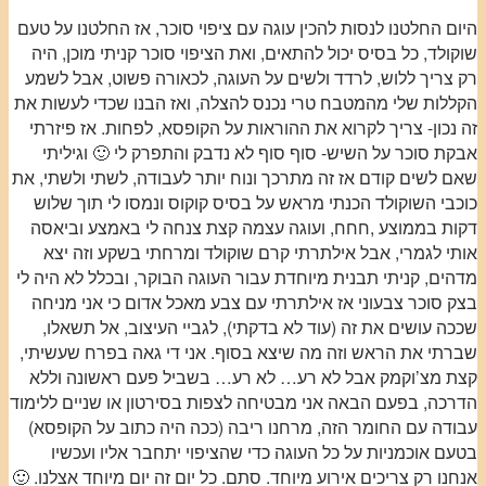
היום החלטנו לנסות להכין עוגה עם ציפוי סוכר, אז החלטנו על טעם
שוקולד, כל בסיס יכול להתאים, ואת הציפוי סוכר קניתי מוכן, היה
רק צריך ללוש, לרדד ולשים על העוגה, לכאורה פשוט, אבל לשמע
הקללות שלי מהמטבח טרי נכנס להצלה, ואז הבנו שכדי לעשות את
זה נכון- צריך לקרוא את ההוראות על הקופסא, לפחות. אז פיזרתי
אבקת סוכר על השיש- סוף סוף לא נדבק והתפרק לי 🙂 וגיליתי
שאם לשים קודם אז זה מתרכך ונוח יותר לעבודה, לשתי ולשתי, את
כוכבי השוקולד הכנתי מראש על בסיס קוקוס ונמסו לי תוך שלוש
דקות בממוצע ,חחח, ועוגה עצמה קצת צנחה לי באמצע וביאסה
אותי לגמרי, אבל אילתרתי קרם שוקולד ומרחתי בשקע וזה יצא
מדהים, קניתי תבנית מיוחדת עבור העוגה הבוקר, ובכלל לא היה לי
בצק סוכר צבעוני אז אילתרתי עם צבע מאכל אדום כי אני מניחה
שככה עושים את זה (עוד לא בדקתי), לגביי העיצוב, אל תשאלו,
שברתי את הראש וזה מה שיצא בסוף. אני די גאה בפרח שעשיתי,
קצת מצ’וקמק אבל לא רע… לא רע… בשביל פעם ראשונה וללא
הדרכה, בפעם הבאה אני מבטיחה לצפות בסירטון או שניים ללימוד
עבודה עם החומר הזה, מרחנו ריבה (ככה היה כתוב על הקופסא)
בטעם אוכמניות על כל העוגה כדי שהציפוי יתחבר אליו ועכשיו
אנחנו רק צריכים אירוע מיוחד. סתם. כל יום זה יום מיוחד אצלנו. 🙂