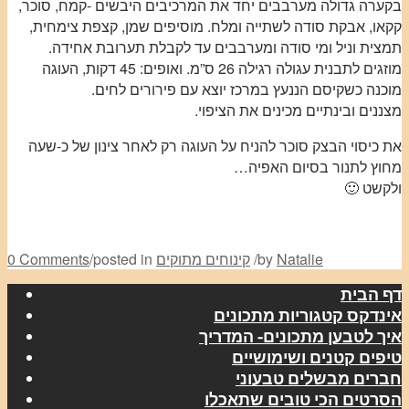
בקערה גדולה מערבבים יחד את המרכיבים היבשים -קמח, סוכר,
קקאו, אבקת סודה לשתייה ומלח. מוסיפים שמן, קצפת צימחית,
תמצית וניל ומי סודה ומערבבים עד לקבלת תערובת אחידה.
מוזגים לתבנית עגולה רגילה 26 ס”מ. ואופים: 45 דקות, העוגה
מוכנה כשקיסם הננעץ במרכז יוצא עם פירורים לחים.
מצננים ובינתיים מכינים את הציפוי.
את כיסוי הבצק סוכר להניח על העוגה רק לאחר צינון של כ-שעה
מחוץ לתנור בסיום האפיה…
ולקשט 🙂
Natalie
by
/
קינוחים מתוקים
posted in
/
0 Comments
דף הבית
אינדקס קטגוריות מתכונים
איך לטבען מתכונים- המדריך
טיפים קטנים ושימושיים
חברים מבשלים טבעוני
הסרטים הכי טובים שתאכלו