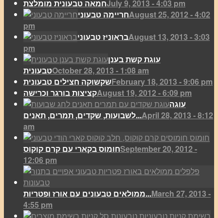
July 9, 2013 - 4:03 pm
חמאה טבעונית מומלצת
August 25, 2012 - 4:02
חריימה טבעוני
pm
August 13, 2013 - 3:03
בראוניז טבעוני
pm
עוגת קשת בענן
October 28, 2013 - 1:08 am
טבעונית
February 18, 2013 - 9:06 pm
שקשוקה חצילים טבעונית
August 19, 2012 - 6:09 pm
קציצות בורגר וכרישה
עוגה
April 28, 2013 - 8:12
לשבועות, שקדים, תמרים, תאנים...
am
September 20, 2012 -
חומוס בקארי עם קרם קוקוס
12:06 pm
March 27, 2013 -
ממולאים טבעונים עם אורז ופטריות...
4:55 pm