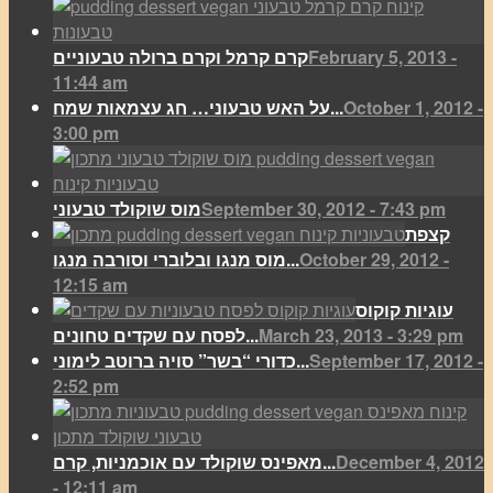
February 5, 2013 -
קרם קרמל וקרם ברולה טבעוניים
11:44 am
October 1, 2012 -
על האש טבעוני… חג עצמאות שמח...
3:00 pm
September 30, 2012 - 7:43 pm
מוס שוקולד טבעוני
קצפת
October 29, 2012 -
מוס מנגו ובלוברי וסורבה מנגו...
12:15 am
עוגיות קוקוס
March 23, 2013 - 3:29 pm
לפסח עם שקדים טחונים...
September 17, 2012 -
כדורי “בשר” סויה ברוטב לימוני...
2:52 pm
December 4, 2012
מאפינס שוקולד עם אוכמניות, קרם...
- 12:11 am