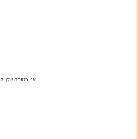
אני בטוחה שכן, למרות שלא יצא לי לנסות עם יבש, כן יצא לי לנסות עם פסטו במקום הבזיליקום ויצא מדהים…אם יש לך- קחי גם את זה בחשבון…