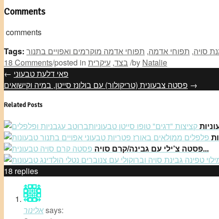
Comments
comments
ת סויה
,
תפוחי אדמה
,
תפוחי אדמה מוקרמים ואפויים בתנור
Tags:
Natalie
by
/
בצד
,
עיקרית
posted in
/
18 Comments
פאי דלעת טבעוני
←
→
פסטה צבעונית (טריקולור) עם בולונז סייטן, במיה וקישואים
Related Posts
פסטה צ’ילי עם גבינה/קרם סויה...
18
replies
says:
אלינור