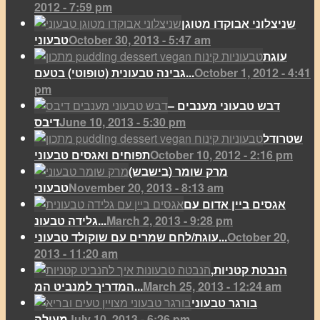
2012 - 7:59 pm
שניצלוני אבוקדו מטוגן
October 30, 2013 - 5:47 am
טבעוני
עוגת
October 1, 2012 - 4:41
גבינה טבעונית (טופוטי) בטעם...
pm
דבש טבעוני מענבים –
June 10, 2013 - 5:30 pm
דיבס
שטרודל
October 10, 2012 - 2:16 pm
תפוחים ואגסים טבעוני
מרק שומר (בישבש)
November 20, 2013 - 8:13 am
טבעוני
אגסים ביין אדום עם
March 2, 2013 - 9:28 pm
גלידה טבעונ...
October 20,
עוגת/לחם שמרים עם שוקולד טבעוני...
2013 - 11:20 am
הנבטת קטניות,
March 25, 2013 - 12:24 am
המדריך למנביט המ...
בורגר טבעוני
July 10, 2013 - 6:26 pm
מעולה