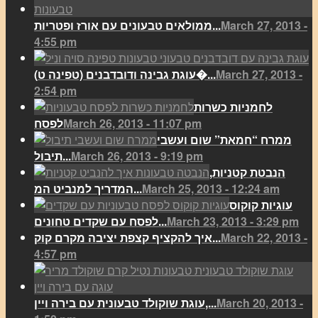
March 27, 2013 -
ממולאים טבעונים עם אורז ופטריות...
4:55 pm
March 27, 2013 -
(עוגת גבינה ודובדבנים (טפינה ט�...
2:54 pm
לחמניות כשרות
March 26, 2013 - 11:07 pm
לפסח
ממרח “חמאת” שום ועשבי
March 26, 2013 - 9:19 pm
תיבול...
הנבטת קטניות,
March 25, 2013 - 12:24 am
המדריך למנביט המ...
עוגיות קוקוס
March 23, 2013 - 3:29 pm
לפסח עם שקדים טחונים...
March 22, 2013 -
איך להקציף קצפת יציבה מקרם קוק...
4:57 pm
March 20, 2013 -
עוגת שוקולד טבעונית עם בירה ויין,...