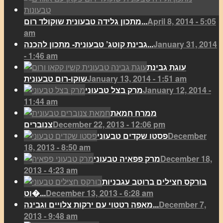
April 8, 2014 - 5:05
מתכון גלידה טבעונית שוקולד רום...
am
January 31, 2014
גבינת קוטג’ טבעונית- מתכון להכנה...
- 1:46 am
עוגת גבינת
January 13, 2014 - 1:51 am
שוקו-רום טבעונית
January 12, 2014 -
מרק בצל טבעוני
11:44 am
ממרח חמאת
December 22, 2013 - 12:06 pm
צנוברים
December
פסטו שקדים טבעוני
18, 2013 - 8:50 am
December 18,
מרק פפאיה טבעוני
2013 - 4:23 am
בורקס חצילים ברוטב עגבניות
December 13, 2013 - 6:28 am
וט�...
December 7,
מאפה רטטוי עם ירקות צלויים וגבינה...
2013 - 9:48 am