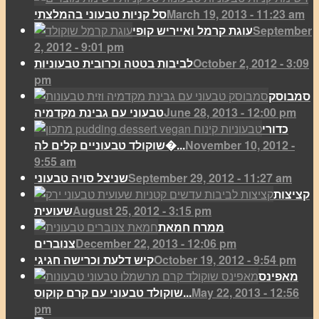
March 19, 2013 - 11:23 am
סל קניות טבעוני בהמלצתי
September
עוגת קרמל ואייריש קופי
2, 2012 - 9:01 pm
October 2, 2012 - 3:09
לביבות בטטה וכרובית טבעוניות
pm
סמבוסק
June 28, 2013 - 12:00 pm
טבעוני עם גבינת מקדמיה
כדורי
November 10, 2012 -
שוקולד טבעוניים קלים לה�...
9:55 am
September 29, 2012 - 11:27 am
שניצל סויה טבעוני
קציצות
August 25, 2012 - 3:15 pm
שעועית
ממרח חמאת
December 22, 2013 - 12:06 pm
צנוברים
October 19, 2012 - 9:54 pm
קיש דלעת וכרישה חגיגי
מאפינס
May 22, 2013 - 12:56
שוקולד טבעוני עם קרם קוקוס...
pm