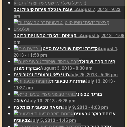
August 7, 2013 - 9:23
עוגת אנג’לה פירות קיצית וטב...
am
August 5, 2013 - 4:08
קציצות “דגים” טבעוניות ברוטב...
pm
August 4,
קדירת ירקות שורש עם סייטן
2013 - 11:58 pm
קינוח קרם שוקולד
August 3, 2013 - 8:30 am
אבוקדו מפנק
July 25, 2013 - 5:46 pm
מיני פאי טבעונים ומטריפים
July 13, 2013 -
פחזניות טבעוניות
11:37 am
בורגר טבעוני
July 10, 2013 - 6:26 pm
מעולה
July 9, 2013 - 4:03 pm
חמאה טבעונית מומלצת
ארוחת בוקר טבעונית
July 5, 2013 - 1:45 pm
צבעונית
ממרח פטה כבד