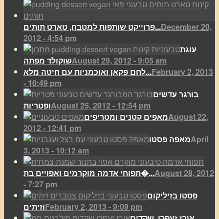
December 20,
פרוייקט שותפות למטבח, טארט תותים...
2012 - 4:54 pm
עוגת
August 29, 2012 - 9:05 am
שוקולד מפתה
February 2, 2013
לחם פקאן ואוכמניות עם חיטה מלא...
- 10:49 pm
בורגר עדשים
August 25, 2012 - 12:54 pm
ופטריות
August 22,
מאפים קטנים ומטריפים
2012 - 12:41 pm
April
מאפה פסטו
3, 2013 - 10:12 am
August 28, 2012
תפוחי אדמה מוקרמים ואפויים בת�...
- 7:27 pm
פסטו בזיליקום
February 2, 2013 - 9:09 pm
וזיתים
אורז זעפרן, שקדים