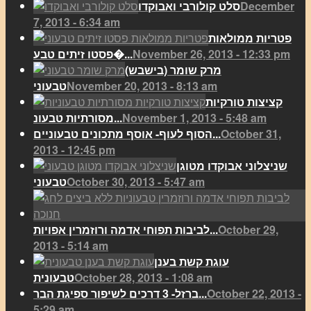
December
סלט קולורבי ואבוקדו
7, 2013 - 6:34 am
פטריות ממולאות
November 26, 2013 - 12:33 pm
פסטו זיתים טבע�...
מרק שומר (בישבש)
November 20, 2013 - 8:13 am
טבעוני
קציצות טורקיות
November 1, 2013 - 5:48 am
מסורתיות טבעונ...
October 31,
הסוף לעוף- אוסף מתכונים טבעוניים...
2013 - 12:45 pm
שניצלוני אבוקדו מטוגן
October 30, 2013 - 5:47 am
טבעוני
October 29,
לביבות תפוחי אדמה ורוזמרין אפויות...
2013 - 5:14 am
עוגת קשת בענן
October 28, 2013 - 1:08 am
טבעונית
October 22, 2013 -
ברזל- 3 דרכים לשיפור ספיגת הבר...
5:29 am