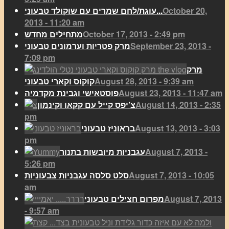
October 20,
עוגת/לחם שמרים עם שוקולד טבעוני...
2013 - 11:20 am
October 17, 2013 - 2:49 pm
מתחילים מחדש
September 23, 2013 -
מרק פטריות וערמונים טבעוני
7:09 pm
מרק
August 28, 2013 - 9:39 am
קוקוס וקארי טבעוני
August 23, 2013 - 11:47 am
פוסטאישי וגבינת מקדמיה
August 14, 2013 - 2:35
צ’יפס קייל עם קקאו וקינמון
pm
August 13, 2013 - 3:03
בראוניז טבעוני
pm
August 7, 2013 -
עגבניות מיובשות בתנור
5:26 pm
August 7, 2013 - 10:05
סלט סלסה עגבניות צבעוניות
am
August 7, 2013
מפרום חצילים טבעוני
- 9:57 am