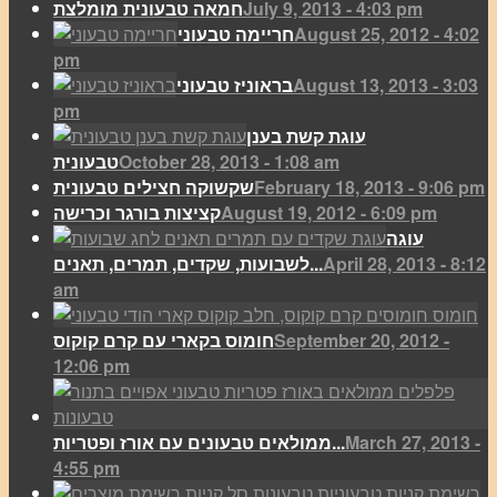
July 9, 2013 - 4:03 pm
חמאה טבעונית מומלצת
August 25, 2012 - 4:02
חריימה טבעוני
pm
August 13, 2013 - 3:03
בראוניז טבעוני
pm
עוגת קשת בענן
October 28, 2013 - 1:08 am
טבעונית
February 18, 2013 - 9:06 pm
שקשוקה חצילים טבעונית
August 19, 2012 - 6:09 pm
קציצות בורגר וכרישה
עוגה
April 28, 2013 - 8:12
לשבועות, שקדים, תמרים, תאנים...
am
September 20, 2012 -
חומוס בקארי עם קרם קוקוס
12:06 pm
March 27, 2013 -
ממולאים טבעונים עם אורז ופטריות...
4:55 pm