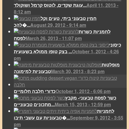
April 11, 2013 -
עוגת שקדים, לוטוס קרמל ושוקולד...
8:12 am
חמין טבעוני ביתי, טעים וקל
August 29, 2012 - 9:14 am
להכ�...
לחמניות כשרות
March 26, 2013 - 11:07 pm
לפסח
כיסוני
October 1, 2012 - 4:26
בצק טופו ממולא בשעועית ...
pm
מופלטות
March 30, 2013 - 8:23 pm
טבעוניות למימונה
October 1, 2012 - 6:06 pm
כדורי חלבה חלומיים
כשר לפסח טבעוני- מקבץ
March 15, 2013 - 12:59 pm
מתכונים טבעוניים...
לחמניות
September 9, 2012 - 3:55
טבעוניות עם עשבי תיבו�...
pm