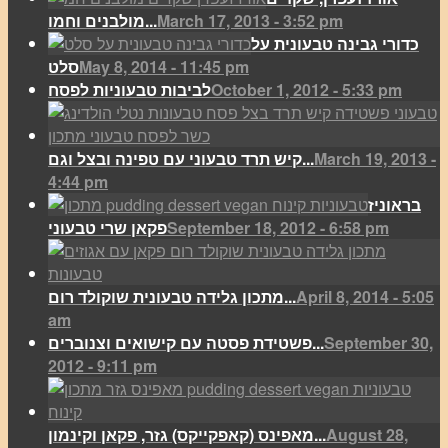
March 17, 2013 - 3:52 pm
מולבנים וחמו...
כדורי גבינה טבעונית על
May 8, 2014 - 11:45 pm
סלט
October 1, 2012 - 5:33 pm
לביבות טבעוניות לפסח
March 19, 2013 -
קיש תרד טבעוני עם טפינה ובצל וגם...
4:44 pm
בראוניז
September 18, 2012 - 6:58 pm
פקאן שרי טבעוני
April 8, 2014 - 5:05
מתכון גלידה טבעונית שוקולד רום...
am
September 30,
פשטידת פסטה עם קישואים וצנוברים...
2012 - 9:11 pm
August 28,
מאפינס (קאפקייקס) גזר, פקאן וקינמון...