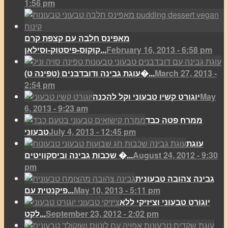
1:56 pm
מאפינס חלבה עם קצפת קרם
February 16, 2013 - 6:58 pm
קוקוס-פיסטוק-וסילאן...
March 27, 2013 -
(עוגת גבינה ודובדבנים (טפינה ט�...
2:54 pm
May
יוגורט קשיו טבעוני וקל להכנה
6, 2013 - 9:23 am
ממרח פטה כבד
July 4, 2013 - 12:45 pm
טבעוני
עוגת
August 24, 2012 - 9:30
שכבות גבינה וביסקוויטים �...
pm
גבינה צהובה טבעונית
May 10, 2013 - 5:11 pm
פיקנטית עם...
יוגורט טבעוני וציזיקי ללא
September 23, 2012 - 2:02 pm
לקט...