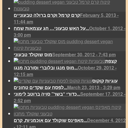
February 5, 2013 -
קרם קרמל וקרם ברולה טבעוניים
11:44 am
October 1, 2012 -
על האש טבעוני… חג עצמאות שמח...
3:00 pm
September 30, 2012 - 7:43 pm
מוס שוקולד טבעוני
קצפת
October 29, 2012 -
מוס מנגו ובלוברי וסורבה מנגו...
12:15 am
עוגיות קוקוס
March 23, 2013 - 3:29 pm
לפסח עם שקדים טחונים...
September 17, 2012 -
כדורי “בשר” סויה ברוטב לימוני...
2:52 pm
December 4, 2012
מאפינס שוקולד עם אוכמניות, קרם...
- 12:11 am