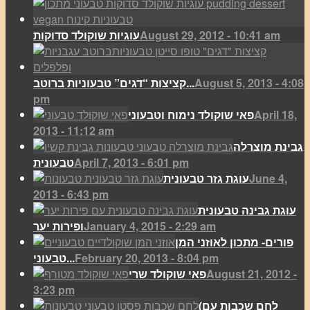
August 29, 2012 - 10:41 am
עוגיות שוקולד סדוקות
August 5, 2013 - 4:08
קציצות “דגים” טבעוניות ברוטב...
pm
April 18,
פאי שוקולד נימוח וטבעוני
2013 - 11:12 am
גבינת מוצרלה
April 7, 2013 - 6:01 pm
טבעונית
June 4,
עוגת גזר טבעונית
2013 - 6:43 pm
עוגת גבינה טבעונית
January 4, 2015 - 2:29 am
ופירות יער
פורים- מתכון לאוזני המן
February 20, 2013 - 8:04 pm
טבעוני...
August 21, 2012 -
פאי שוקולד שרי
3:23 pm
(לחם שכבות עם