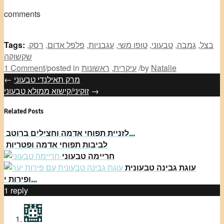
comments
בצל
,
גמבה
,
טבעוני
,
טופו משי
,
עגבניות
,
פלפל אדום
,
רסק
,
Tags:
שקשוקה
Natalie
by
/
עיקרית
,
ראשונות
posted in
/
1 Comment
מרק תאילנדי טבעוני
←
→
זוקיני/קישוא ממולא טבעוני
Related Posts
לזניית תפוחי אדמה וחצילים ברוטב...
לביבות תפוחי אדמה ופטריות
חריימה טבעוני
עוגת גבינה טבעונית
ופירות י...
1
reply