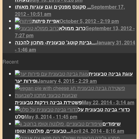
September 17,
סקונס מפנקים וגם עוגיות מאותו ...
2012 - 10:51 am
October 5, 2012 - 2:19 pm
אפיית פיתות
September 13, 2012 -
כרוב ממולא
7:27 pm
January 31, 2014
גבינת קוטג’ טבעונית- מתכון להכנה...
- 1:46 am
Recent
עוגת גבינה טבעונית
January 4, 2015 - 2:29 am
ופירות יער
May 22, 2014 - 3:14 am
פשטידת גבינה וירקות טבעונית
כדורי גבינה טבעונית על
May 8, 2014 - 11:45 pm
סלט
שיפודים
April 24, 2014 - 8:16 am
טבעוניים, פולנטה וטופו...