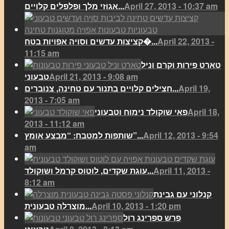
April 27, 2013 - 10:37 am
אגוזי מלך ופלפלים קלויים...
April 22, 2013 -
קציצות עדשים וסויה אפויות בטח�...
11:15 am
טארט פירות וקרם וניל
April 21, 2013 - 9:08 am
טבעוני
April 19,
חצילים קלויים בתנור עם טחינה, צנוברים...
2013 - 7:05 am
April 18,
פאי שוקולד נימוח וטבעוני
2013 - 11:12 am
April 12, 2013 - 9:54
שותפות למטבח: “מבצע אומץ”...
am
April 11, 2013 -
עוגת שקדים, לוטוס קרמל ושוקולד...
8:12 am
קנלוני עם גבינת
April 10, 2013 - 1:20 pm
מוצרלה טבעונית...
פרש ספרינג רול