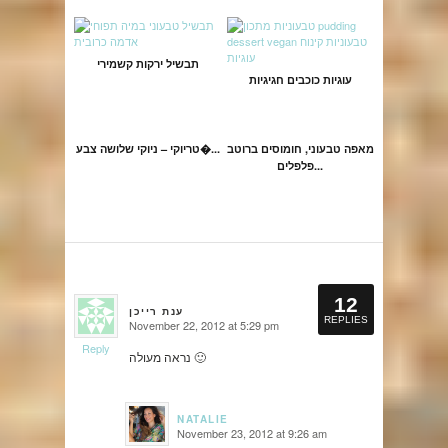
תבשיל ירקות קשמירי
עוגיות כוכבים חגיגיות
מאפה טבעוני, חומוסים ברוטב
טריוקי – ניוקי שלושה צבע�...
פלפלים...
12
ענת רייכן
says:
says:
says:
REPLIES
November 22, 2012 at 5:29 pm
says:
Reply
Reply
Reply
Reply
נראה מעולה 🙂
NATALIE
November 23, 2012 at 9:26 am
says: