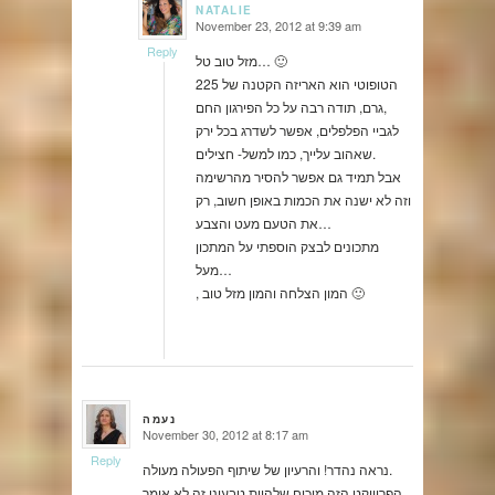
NATALIE
November 23, 2012 at 9:39 am
says:
Reply
מזל טוב טל… 🙂
הטופוטי הוא האריזה הקטנה של 225
גרם, תודה רבה על כל הפירגון החם,
לגביי הפלפלים, אפשר לשדרג בכל ירק
שאהוב עלייך, כמו למשל- חצילים.
אבל תמיד גם אפשר להסיר מהרשימה
וזה לא ישנה את הכמות באופן חשוב, רק
את הטעם מעט והצבע…
מתכונים לבצק הוספתי על המתכון
מעל…
, המון הצלחה והמון מזל טוב 🙂
נעמה
November 30, 2012 at 8:17 am
says:
Reply
נראה נהדר! והרעיון של שיתוף הפעולה מעולה.
הפרוייקט הזה מוכיח שלהיות טבעוני זה לא אומר