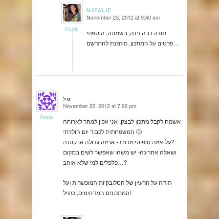
NATALIE
November 23, 2012 at 9:40 am
says:
Reply
תודה רבה נינה, בשמחה, הוספתי
פרטים על המתכון, מוזמנת להתרשם…
טל
November 22, 2012 at 7:02 pm
says:
Reply
אשמח לקבל מתכון לבצק, אני אכין למחר לארוחה
המשפחתית לכבוד יום הולדתי 🙂
על איזה טופוטי מדובר- אריזה גדולה או קטנה?
ושאלה אחרונה- יש משהו שאפשר לשים במקום
פלפלים למי שלא אוהב…?
תודה על הרעיון של הסלובקיות המוכשרות ועל
המתכונים המדהימים, כרגיל!