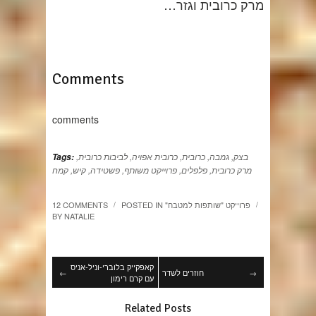
מרק כרובית וגזר…
Comments
comments
בצק
,
גמבה
,
כרובית
,
כרובית אפויה
,
לביבות כרובית
,
Tags:
מרק כרובית
,
פלפלים
,
פרוייקט משותף
,
פשטידה
,
קיש
,
קמח
"פרוייקט "שותפות למטבח
POSTED IN
12 COMMENTS
/
/
BY
NATALIE
קאפקייק בלוברי-וניל-אניס
→
חוזרים לשדר
←
עם קרם רימון
Related Posts