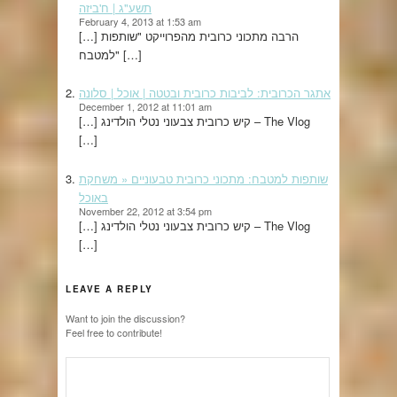
תשע"ג | ח'ביזה
February 4, 2013 at 1:53 am
[…] הרבה מתכוני כרובית מהפרוייקט "שותפות
למטבח" […]
אתגר הכרובית: לביבות כרובית ובטטה | אוכל | סלונה
December 1, 2012 at 11:01 am
[…] קיש כרובית צבעוני נטלי הולדינג – The Vlog
[…]
שותפות למטבח: מתכוני כרובית טבעוניים « משחקת
באוכל
November 22, 2012 at 3:54 pm
[…] קיש כרובית צבעוני נטלי הולדינג – The Vlog
[…]
LEAVE A REPLY
Want to join the discussion?
Feel free to contribute!