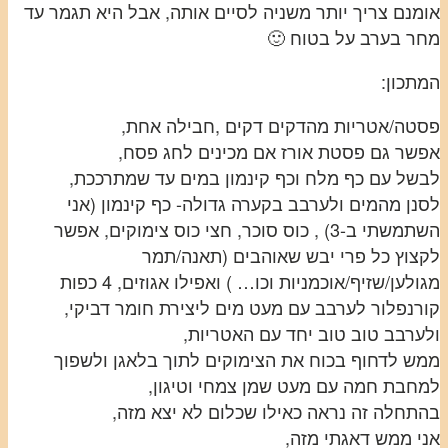
אומנם צריך יותר משניה לסיים אותה, אבל היא תגמר עד
מחר בערב על בטוח 🙂
המתכון:
פסטה/אטריות מהדקים דקים ,חבילה אחת,
אפשר גם פסטת אורז אם מכינים לחג פסח,
לבשל עם כף מלח וכף קינמון במים עד שמתרככת,
לסנן מהמים ולערבב בקערה גדולה- כף קינמון (אני
השתמשתי ב-3) , כוס סוכר, חצי כוס צימוקים, אפשר
לקצוץ כל פרי יבש שאוהבים (תאנה/תמר
מגולען/שזיף/אוכמניות וכו… ) ואפילו אגוזים, 4 כפות
קורנפלור לערבב עם מעט מים ליצירת חומר דביקי,
ולערבב טוב טוב יחד עם האטריות,
ממש לדחוף בכוח את הצימוקים לתוך בלאגן ולשפוך
למחבת חמה עם מעט שמן צמחי וטיגון,
בהתחלה זה נראה כאילו שכלום לא יצא מזה,
אני ממש דאגתי מזה,