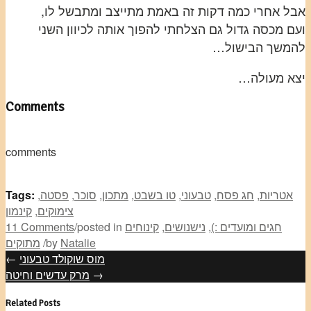
אבל אחרי כמה דקות זה באמת מתייצב ומתבשל לו,
ועם מכסה גדול גם הצלחתי להפוך אותה לכיוון השני
להמשך הבישול…
יצא מעולה…
Comments
comments
אטריות
,
חג פסח
,
טבעוני
,
טו בשבט
,
מתכון
,
סוכר
,
פסטה
,
Tags:
צימוקים
,
קינמון
חגים ומועדים :)
,
נישנושים
,
קינוחים
posted in
/
11 Comments
Natalie
by
/
מתוקים
מוס שוקולד טבעוני
←
→
מרק עדשים וחיטה
Related Posts