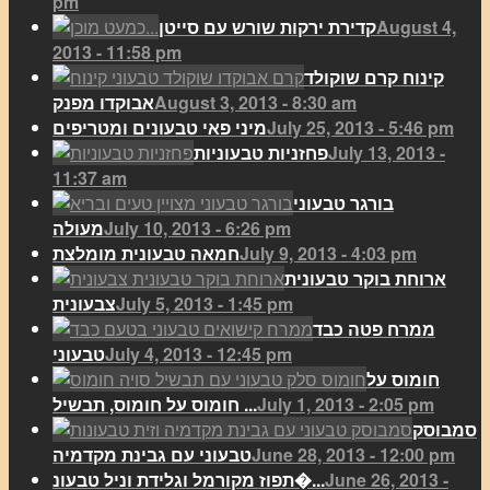
pm
August 4,
קדירת ירקות שורש עם סייטן
2013 - 11:58 pm
קינוח קרם שוקולד
August 3, 2013 - 8:30 am
אבוקדו מפנק
July 25, 2013 - 5:46 pm
מיני פאי טבעונים ומטריפים
July 13, 2013 -
פחזניות טבעוניות
11:37 am
בורגר טבעוני
July 10, 2013 - 6:26 pm
מעולה
July 9, 2013 - 4:03 pm
חמאה טבעונית מומלצת
ארוחת בוקר טבעונית
July 5, 2013 - 1:45 pm
צבעונית
ממרח פטה כבד
July 4, 2013 - 12:45 pm
טבעוני
חומוס על
July 1, 2013 - 2:05 pm
חומוס על חומוס, תבשיל ...
סמבוסק
June 28, 2013 - 12:00 pm
טבעוני עם גבינת מקדמיה
June 26, 2013 -
תפוז מקורמל וגלידת וניל טבעונ�...