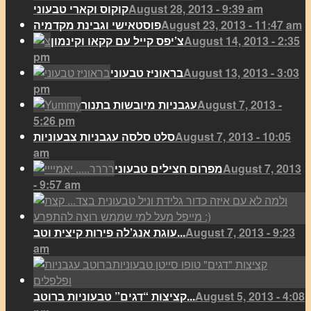
August 28, 2013 - 9:39 am
קוקוס וקארי טבעוני
August 23, 2013 - 11:47 am
פוסטאישי וגבינת מקדמיה
August 14, 2013 - 2:35
צ’יפס קייל עם קקאו וקינמון
pm
August 13, 2013 - 3:03
בראוניז טבעוני
pm
August 7, 2013 -
עגבניות מיובשות בתנור
5:26 pm
August 7, 2013 - 10:05
סלט סלסה עגבניות צבעוניות
am
August 7, 2013
מפרום חצילים טבעוני
- 9:57 am
August 7, 2013 - 9:23
עוגת אנג’לה פירות קיצית וטב...
am
August 5, 2013 - 4:08
קציצות “דגים” טבעוניות ברוטב...