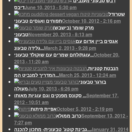
דבש טבעוני מענבים –
June 10, 2013 - 5:30 pm
דיבס
שטרודל
October 10, 2012 - 2:16 pm
תפוחים ואגסים טבעוני
מרק שומר (בישבש)
November 20, 2013 - 8:13 am
טבעוני
אגסים ביין אדום עם
March 2, 2013 - 9:28 pm
גלידה טבעונ...
October 20,
עוגת/לחם שמרים עם שוקולד טבעוני...
2013 - 11:20 am
הנבטת קטניות,
March 25, 2013 - 12:24 am
המדריך למנביט המ...
בורגר טבעוני
July 10, 2013 - 6:26 pm
מעולה
September 17,
סקונס מפנקים וגם עוגיות מאותו ...
2012 - 10:51 am
October 5, 2012 - 2:19 pm
אפיית פיתות
September 13, 2012 -
כרוב ממולא
7:27 pm
January 31, 2014
גבינת קוטג’ טבעונית- מתכון להכנה...