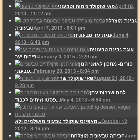
April 18,
פאי שוקולד נימוח וטבעוני
2013 - 11:12 am
גבינת מוצרלה
April 7, 2013 - 6:01 pm
טבעונית
June 4,
עוגת גזר טבעונית
2013 - 6:43 pm
עוגת גבינה טבעונית
January 4, 2015 - 2:29 am
ופירות יער
פורים- מתכון לאוזני המן
February 20, 2013 - 8:04 pm
טבעוני...
August 21, 2012 -
פאי שוקולד שרי
3:23 pm
(לחם שכבות עם
May 4, 2013 - 6:54 pm
פסטו וזיתים לכבוד...
October 12,
מאפינס שוקולד טבעוני מושלמים ולא...
2012 - 8:16 pm
June
חביתה טבעונית מוצלחת