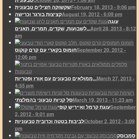
February 18, 2013 - 9:06 pm
שקשוקה חצילים טבעונית
August 19, 2012 - 6:09 pm
קציצות בורגר וכרישה
עוגה
April 28, 2013 - 8:12
לשבועות, שקדים, תמרים, תאנים...
am
September 20, 2012 -
חומוס בקארי עם קרם קוקוס
12:06 pm
March 27, 2013 -
ממולאים טבעונים עם אורז ופטריות...
4:55 pm
March 19, 2013 - 11:23 am
סל קניות טבעוני בהמלצתי
September
עוגת קרמל ואייריש קופי
2, 2012 - 9:01 pm
October 2, 2012 - 3:09
לביבות בטטה וכרובית טבעוניות
pm
סמבוסק