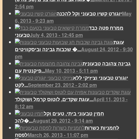
2:54 pm
May
יוגורט קשיו טבעוני וקל להכנה
6, 2013 - 9:23 am
ממרח פטה כבד
July 4, 2013 - 12:45 pm
טבעוני
עוגת
August 24, 2012 - 9:30
שכבות גבינה וביסקוויטים �...
pm
גבינה צהובה טבעונית
May 10, 2013 - 5:11 pm
פיקנטית עם...
יוגורט טבעוני וציזיקי ללא
September 23, 2012 - 2:02 pm
לקט...
April 11, 2013 -
עוגת שקדים, לוטוס קרמל ושוקולד...
8:12 am
חמין טבעוני ביתי, טעים וקל
August 29, 2012 - 9:14 am
להכ�...
לחמניות כשרות
March 26, 2013 - 11:07 pm
לפסח