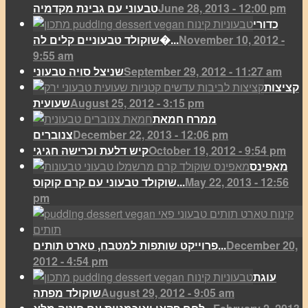
June 28, 2013 - 12:00 pm
טבעוני עם גבינת מקדמיה
כדורי
November 10, 2012 -
שוקולד טבעוניים קלים לה�...
9:55 am
September 29, 2012 - 11:27 am
שניצל סויה טבעוני
קציצות
August 25, 2012 - 3:15 pm
שעועית
ממרח חמאת
December 22, 2013 - 12:06 pm
צנוברים
October 19, 2012 - 9:54 pm
קיש דלעת וכרישה חגיגי
מאפינס
May 22, 2013 - 12:56
שוקולד טבעוני עם קרם קוקוס...
pm
December 20,
פרוייקט שותפות למטבח, טארט תותים...
2012 - 4:54 pm
עוגת
August 29, 2012 - 9:05 am
שוקולד מפתה