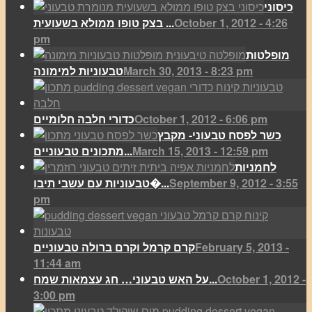
כיסוני
October 1, 2012 - 4:26
בצק טופו ממולא בשעועית ...
pm
מופלטות
March 30, 2013 - 8:23 pm
טבעוניות למימונה
October 1, 2012 - 6:06 pm
כדורי חלבה חלומיים
כשר לפסח טבעוני- מקבץ
March 15, 2013 - 12:59 pm
מתכונים טבעוניים...
לחמניות
September 9, 2012 - 3:55
טבעוניות עם עשבי תיבו�...
pm
February 5, 2013 -
קרם קרמל וקרם ברולה טבעוניים
11:44 am
October 1, 2012 -
על האש טבעוני… חג עצמאות שמח...
3:00 pm