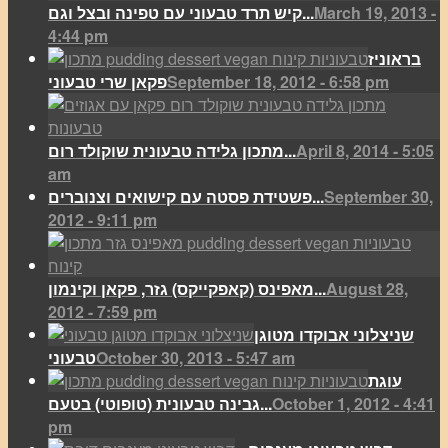
March 19, 2013 -
קיש תרד טבעוני עם טפינה ובצל וגם...
4:44 pm
בראוניז
September 18, 2012 - 6:58 pm
פקאן שרי טבעוני
April 8, 2014 - 5:05
מתכון גלידה טבעונית שוקולד רום...
am
September 30,
פשטידת פסטה עם קישואים וצנוברים...
2012 - 9:11 pm
August 28,
מאפינס (קאפקייקס) גזר, פקאן וקינמון...
2012 - 7:59 pm
שניצלוני אבוקדו מטוגן
October 30, 2013 - 5:47 am
טבעוני
עוגת
October 1, 2012 - 4:41
גבינה טבעונית (טופוטי) בטעם...
pm