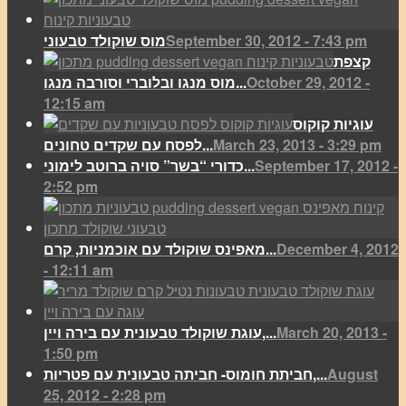
September 30, 2012 - 7:43 pm
מוס שוקולד טבעוני
קצפת
October 29, 2012 -
מוס מנגו ובלוברי וסורבה מנגו...
12:15 am
עוגיות קוקוס
March 23, 2013 - 3:29 pm
לפסח עם שקדים טחונים...
September 17, 2012 -
כדורי “בשר” סויה ברוטב לימוני...
2:52 pm
December 4, 2012
מאפינס שוקולד עם אוכמניות, קרם...
- 12:11 am
March 20, 2013 -
עוגת שוקולד טבעונית עם בירה ויין,...
1:50 pm
August
חביתת חומוס- חביתה טבעונית עם פטריות,...
25, 2012 - 2:28 pm