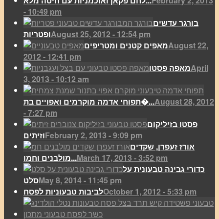
February 2, 2013
לחם פקאן ואוכמניות עם חיטה מלא...
- 10:49 pm
בורגר עדשים
August 25, 2012 - 12:54 pm
ופטריות
August 22,
מאפים קטנים ומטריפים
2012 - 12:41 pm
April
מאפה פסטו
3, 2013 - 10:12 am
August 28, 2012
תפוחי אדמה מוקרמים ואפויים בת�...
- 7:27 pm
פסטו בזיליקום
February 2, 2013 - 9:09 pm
וזיתים
אורז זעפרן, שקדים
March 17, 2013 - 3:52 pm
מולבנים וחמו...
כדורי גבינה טבעונית על
May 8, 2014 - 11:45 pm
סלט
October 1, 2012 - 5:33 pm
לביבות טבעוניות לפסח