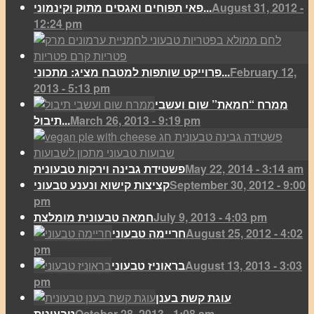
August 31, 2012 -
פאי תפוחים ואגסים מתוק וקינמוני...
12:24 pm
February 12,
פרוייקט שותפות למטבח מציג: מתכוני...
2013 - 5:13 pm
ממרח “חמאת” שום ועשבי
March 26, 2013 - 9:19 pm
תיבול...
May 22, 2014 - 3:14 am
פשטידת גבינה וירקות טבעונית
September 30, 2012 - 9:00
קציצות קישוא ונענע טבעוני
pm
July 9, 2013 - 4:03 pm
חמאה טבעונית מומלצת
August 25, 2012 - 4:02
חריימה טבעוני
pm
August 13, 2013 - 3:03
בראוניז טבעוני
pm
עוגת קשת בענן
October 28, 2013 - 1:08 am
טבעונית