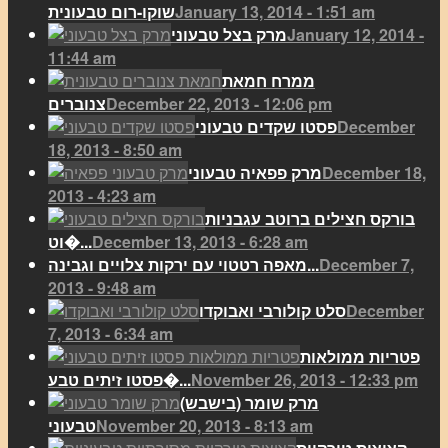
January 13, 2014 - 1:51 am
שוקו-רום טבעונית
January 12, 2014 -
מרק בצל טבעוני
11:44 am
ממרח חמאת
December 22, 2013 - 12:06 pm
צנוברים
December
פסטו שקדים טבעוני
18, 2013 - 8:50 am
December 18,
מרק פפאיה טבעוני
2013 - 4:23 am
בורקס חצילים ברוטב עגבניות
December 13, 2013 - 6:28 am
וט�...
December 7,
מאפה רטטוי עם ירקות צלויים וגבינה...
2013 - 9:48 am
December
סלט קולורבי ואבוקדו
7, 2013 - 6:34 am
פטריות ממולאות
November 26, 2013 - 12:33 pm
פסטו זיתים טבע�...
מרק שומר (בישבש)
November 20, 2013 - 8:13 am
טבעוני