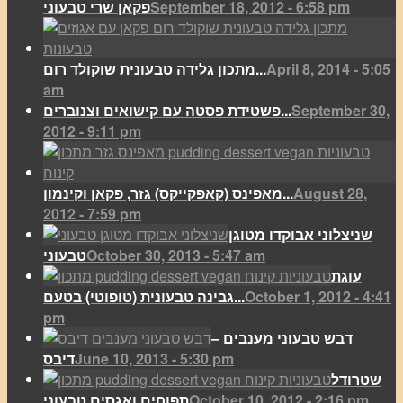
September 18, 2012 - 6:58 pm
פקאן שרי טבעוני
April 8, 2014 - 5:05
מתכון גלידה טבעונית שוקולד רום...
am
September 30,
פשטידת פסטה עם קישואים וצנוברים...
2012 - 9:11 pm
August 28,
מאפינס (קאפקייקס) גזר, פקאן וקינמון...
2012 - 7:59 pm
שניצלוני אבוקדו מטוגן
October 30, 2013 - 5:47 am
טבעוני
עוגת
October 1, 2012 - 4:41
גבינה טבעונית (טופוטי) בטעם...
pm
דבש טבעוני מענבים –
June 10, 2013 - 5:30 pm
דיבס
שטרודל
October 10, 2012 - 2:16 pm
תפוחים ואגסים טבעוני