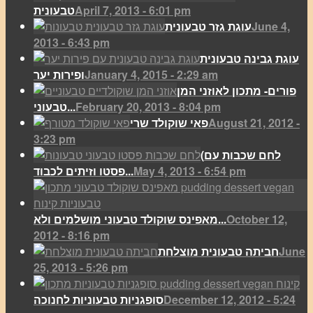
April 7, 2013 - 6:01 pm
טבעונית
June 4,
עוגת גזר טבעונית
2013 - 6:43 pm
עוגת גבינה טבעונית
January 4, 2015 - 2:29 am
ופירות יער
פורים- מתכון לאוזני המן
February 20, 2013 - 8:04 pm
טבעוני...
August 21, 2012 -
פאי שוקולד שרי
3:23 pm
(לחם שכבות עם
May 4, 2013 - 6:54 pm
פסטו וזיתים לכבוד...
October 12,
מאפינס שוקולד טבעוני מושלמים ולא...
2012 - 8:16 pm
June
חביתה טבעונית מוצלחת
25, 2013 - 5:26 pm
December 12, 2012 - 5:24
סופגניות טבעוניות לחנוכה