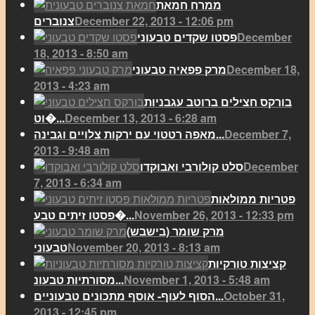
ממרח חמאת
December 22, 2013 - 12:06 pm
צנוברים
December
פסטו שקדים טבעוני
18, 2013 - 8:50 am
December 18,
מרק פפאיה טבעוני
2013 - 4:23 am
בורקס חצילים ברוטב עגבניות
December 13, 2013 - 6:28 am
וט�...
December 7,
מאפה רטטוי עם ירקות צלויים וגבינה...
2013 - 9:48 am
December
סלט קולורבי ואבוקדו
7, 2013 - 6:34 am
פטריות ממולאות
November 26, 2013 - 12:33 pm
פסטו זיתים טבע�...
מרק שומר (בישבש)
November 20, 2013 - 8:13 am
טבעוני
קציצות טורקיות
November 1, 2013 - 5:48 am
מסורתיות טבעונ...
October 31,
הסוף לעוף- אוסף מתכונים טבעוניים...
2013 - 12:45 pm