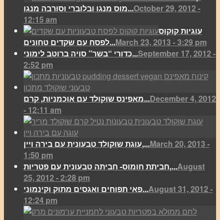
October 29, 2012 -
מוס מנגו ובלוברי וסורבה מנגו...
12:15 am
עוגיות קוקוס
March 23, 2013 - 3:29 pm
לפסח עם שקדים טחונים...
September 17, 2012 -
כדורי “בשר” סויה ברוטב לימוני...
2:52 pm
December 4, 2012
מאפינס שוקולד עם אוכמניות, קרם...
- 12:11 am
March 20, 2013 -
עוגת שוקולד טבעונית עם בירה ויין,...
1:50 pm
August
חביתת חומוס- חביתה טבעונית עם פטריות,...
25, 2012 - 2:28 pm
August 31, 2012 -
פאי תפוחים ואגסים מתוק וקינמוני...
12:24 pm