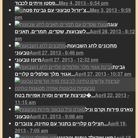
May 4, 2013 - 6:54 pm
פסטו וזיתים לכבוד...
May 3, 2013 - 9:59
צ’יזרול טבעוני עם גבינת פטה...
pm
עוגה
April 28, 2013 - 8:12
לשבועות, שקדים, תמרים, תאנים...
am
מתכונים לחג השבועות-
April 27, 2013 - 6:46 pm
טבעוני
April 27, 2013 - 12:32 pm
מיונז טבעוני
גבינת
April 27, 2013 - 10:37 am
אגוזי מלך ופלפלים קלויים...
April 22, 2013 -
קציצות עדשים וסויה אפויות בטח�...
11:15 am
טארט פירות וקרם וניל
April 21, 2013 - 9:08 am
טבעוני
April 19,
חצילים קלויים בתנור עם טחינה, צנוברים...
2013 - 7:05 am
April 18,
פאי שוקולד נימוח וטבעוני