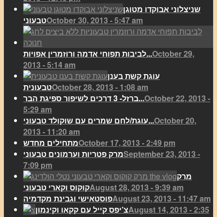
שניצלוני אבוקדו מטוגן
October 30, 2013 - 5:47 am
טבעוני
October 29,
לביבות תפוחי אדמה ורוזמרין אפויות...
2013 - 5:14 am
עוגת קשת בענן
October 28, 2013 - 1:08 am
טבעונית
October 22, 2013 -
ברזל- 3 דרכים לשיפור ספיגת הבר...
5:29 am
October 20,
עוגת/לחם שמרים עם שוקולד טבעוני...
2013 - 11:20 am
October 17, 2013 - 2:49 pm
מתחילים מחדש
September 23, 2013 -
מרק פטריות וערמונים טבעוני
7:09 pm
מרק
August 28, 2013 - 9:39 am
קוקוס וקארי טבעוני
August 23, 2013 - 11:47 am
פוסטאישי וגבינת מקדמיה
August 14, 2013 - 2:35
צ’יפס קייל עם קקאו וקינמון