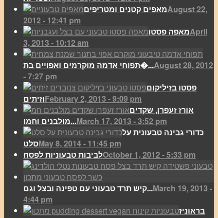
August 22,
מאפים קטנים ומטריפים
2012 - 12:41 pm
April
מאפה פסטו
3, 2013 - 10:12 am
August 28, 2012
תפוחי אדמה מוקרמים ואפויים בת�...
- 7:27 pm
פסטו בזיליקום
February 2, 2013 - 9:09 pm
וזיתים
אורז זעפרן, שקדים
March 17, 2013 - 3:52 pm
מולבנים וחמו...
כדורי גבינה טבעונית על
May 8, 2014 - 11:45 pm
סלט
October 1, 2012 - 5:33 pm
לביבות טבעוניות לפסח
March 19, 2013 -
קיש תרד טבעוני עם טפינה ובצל וגם...
4:44 pm
בראוניז