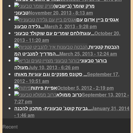
מרק שומר (בישבש)
November 20, 2013 - 8:13 am
טבעוני
אגסים ביין אדום עם
March 2, 2013 - 9:28 pm
גלידה טבעונ...
October 20,
עוגת/לחם שמרים עם שוקולד טבעוני...
2013 - 11:20 am
הנבטת קטניות,
March 25, 2013 - 12:24 am
המדריך למנביט המ...
בורגר טבעוני
July 10, 2013 - 6:26 pm
מעולה
September 17,
סקונס מפנקים וגם עוגיות מאותו ...
2012 - 10:51 am
October 5, 2012 - 2:19 pm
אפיית פיתות
September 13, 2012 -
כרוב ממולא
7:27 pm
January 31, 2014
גבינת קוטג’ טבעונית- מתכון להכנה...
- 1:46 am
Recent