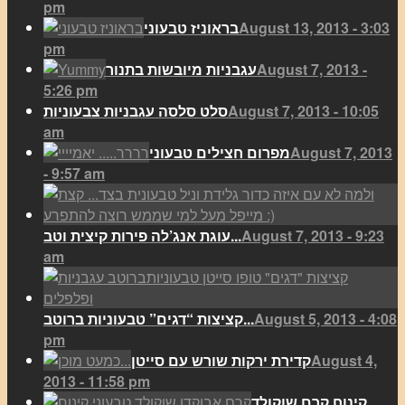
pm
August 13, 2013 - 3:03
בראוניז טבעוני
pm
August 7, 2013 -
עגבניות מיובשות בתנור
5:26 pm
August 7, 2013 - 10:05
סלט סלסה עגבניות צבעוניות
am
August 7, 2013
מפרום חצילים טבעוני
- 9:57 am
August 7, 2013 - 9:23
עוגת אנג’לה פירות קיצית וטב...
am
August 5, 2013 - 4:08
קציצות “דגים” טבעוניות ברוטב...
pm
August 4,
קדירת ירקות שורש עם סייטן
2013 - 11:58 pm
קינוח קרם שוקולד