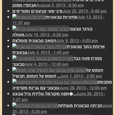
August 3, 2013 - 8:30 am
אבוקדו מפנק
July 25, 2013 - 5:46 pm
מיני פאי טבעונים ומטריפים
July 13, 2013 -
פחזניות טבעוניות
11:37 am
בורגר טבעוני
July 10, 2013 - 6:26 pm
מעולה
July 9, 2013 - 4:03 pm
חמאה טבעונית מומלצת
ארוחת בוקר טבעונית
July 5, 2013 - 1:45 pm
צבעונית
ממרח פטה כבד
July 4, 2013 - 12:45 pm
טבעוני
חומוס על
July 1, 2013 - 2:05 pm
חומוס על חומוס, תבשיל ...
סמבוסק
June 28, 2013 - 12:00 pm
טבעוני עם גבינת מקדמיה
June 26, 2013 -
תפוז מקורמל וגלידת וניל טבעונ�...
7:27 pm
June
חביתה טבעונית מוצלחת
25, 2013 - 5:26 pm