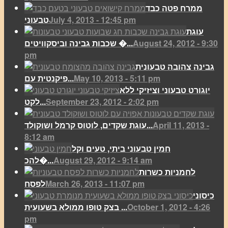
ממרח פטה כבד
July 4, 2013 - 12:45 pm
טבעוני
עוגת
August 24, 2012 - 9:30
שכבות גבינה וביסקוויטים �...
pm
גבינה צהובה טבעונית
May 10, 2013 - 5:11 pm
פיקנטית עם...
יוגורט טבעוני וציזיקי ללא
September 23, 2012 - 2:02 pm
לקט...
April 11, 2013 -
עוגת שקדים, לוטוס קרמל ושוקולד...
8:12 am
חמין טבעוני ביתי, טעים וקל
August 29, 2012 - 9:14 am
להכ�...
לחמניות כשרות
March 26, 2013 - 11:07 pm
לפסח
כיסוני
October 1, 2012 - 4:26
בצק טופו ממולא בשעועית ...
pm