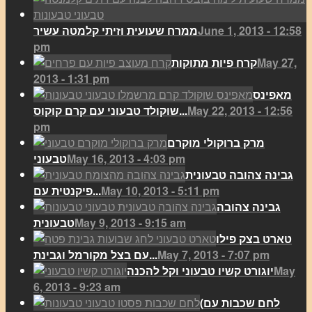
June 1, 2013 - 12:58
ממרח שעועית וזיתי קלמטה עשיר
pm
May 27,
קרח פיות מתוקות
2013 - 1:31 pm
מאפינס
May 22, 2013 - 12:56
שוקולד טבעוני עם קרם קוקוס...
pm
מרק ברוקולי מוקרם
May 16, 2013 - 4:03 pm
טבעוני
גבינה צהובה טבעונית
May 10, 2013 - 5:11 pm
פיקנטית עם...
גבינה צהובה
May 9, 2013 - 9:15 am
טבעונית
טארט בצק פילו
May 7, 2013 - 7:07 pm
עם בצל מקורמל וגבינת...
May
יוגורט קשיו טבעוני וקל להכנה
6, 2013 - 9:23 am
(לחם שכבות עם