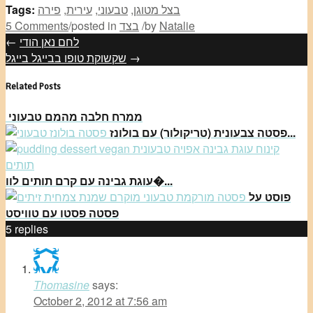
בצל מטוגן
,
טבעוני
,
עירית
,
פירה
Tags:
Natalie
by
/
בצד
posted in
/
5 Comments
לחם נאן הודי
←
→
שקשוקת טופו בבייגל בייגל
Related Posts
ממרח חלבה מהמם טבעוני
פסטה צבעונית (טריקולור) עם בולונז...
עוגת גבינה עם קרם תותים לוו�...
פוסט על
פסטה פסטו עם טוויסט
5
replies
Thomasine
says:
October 2, 2012 at 7:56 am