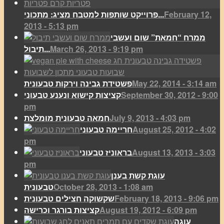
February 12,
פרוייקט שותפות למטבח מציג: מתכוני...
2013 - 5:13 pm
ממרח “חמאת” שום ועשבי
March 26, 2013 - 9:19 pm
תיבול...
May 22, 2014 - 3:14 am
פשטידת גבינה וירקות טבעונית
September 30, 2012 - 9:00
קציצות קישוא ונענע טבעוני
pm
July 9, 2013 - 4:03 pm
חמאה טבעונית מומלצת
August 25, 2012 - 4:02
חריימה טבעוני
pm
August 13, 2013 - 3:03
בראוניז טבעוני
pm
עוגת קשת בענן
October 28, 2013 - 1:08 am
טבעונית
February 18, 2013 - 9:06 pm
שקשוקה חצילים טבעונית
August 19, 2012 - 6:09 pm
קציצות בורגר וכרישה
עוגה