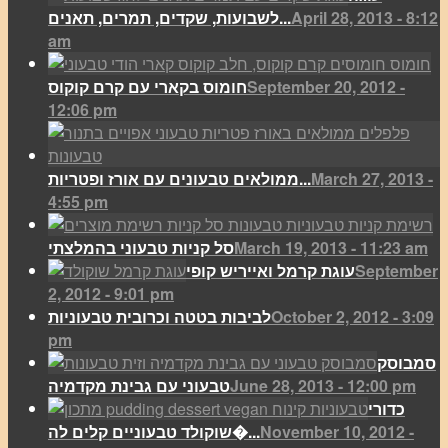
April 28, 2013 - 8:12
לשבועות, שקדים, תמרים, תאנים...
am
September 20, 2012 -
חומוס בקארי עם קרם קוקוס
12:06 pm
March 27, 2013 -
ממולאים טבעונים עם אורז ופטריות...
4:55 pm
March 19, 2013 - 11:23 am
סל קניות טבעוני בהמלצתי
September
עוגת קרמל ואייריש קופי
2, 2012 - 9:01 pm
October 2, 2012 - 3:09
לביבות בטטה וכרובית טבעוניות
pm
סמבוסק
June 28, 2013 - 12:00 pm
טבעוני עם גבינת מקדמיה
כדורי
November 10, 2012 -
שוקולד טבעוניים קלים לה�...