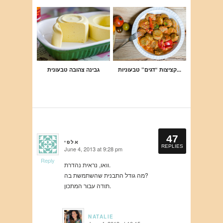
קציצות “דגים” טבעוניות...
גבינה צהובה טבעונית
47
אלפי
says:
REPLIES
June 4, 2013 at 9:28 pm
says:
Reply
Reply
וואו, נראית נהדרת.
מה גודל התבנית שהשתמשת בה?
תודה עבור המתכון.
NATALIE