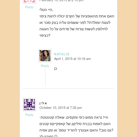
says:
Reply
היי הטלי,
האם אחת מהאופציות של הקרם יכולה להוות ציפוי
לעוגת יומולדת? לפני ששמים עליה בצק סוכר או
לחילופין לעשות צורות של פרחים על כל העוגה
כציפוי?
NATALIE
April 1, 2015 at 10:16 am
says:
Reply
כן
אלין
October 10, 2015 at 7:32 pm
says:
Reply
היי! נראה ממש כיפי ומקסים, שאלה קטנטונת-
האם לאפות בבנית סיליקון של קאפקייקס קטנים
גם טוב? והאם אצטרך להוריד טמפ’ או זמן אפיה?
תודה לך! 🙂