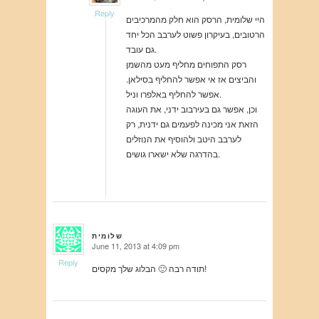
says:
Reply
היי שלומית, הרסק הוא חלק מהמרכיבים
הרטובים, בעיקרון פשוט לערבב הכל יחד
גם עובד.
רסק התפוחים מחליף מעט מהשמן
והביצים אז אי אפשר להחליף בסילאן.
אפשר להחליף באלפרו וניל.
וכן, אפשר גם בעירבוב ידני, את העוגה
הזאת אני מכינה לפעמים גם ידנית, רק
לערבב היטב ולהוסיף את הנוזלים
בהדרגה שלא ישארו גושים.
שלומית
June 11, 2013 at 4:09 pm
says:
Reply
תודה רבה 🙂 הבלוג שלך מקסים!