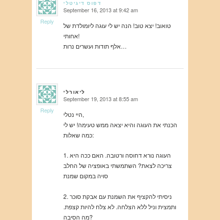
דפוס דיגיטלי
September 16, 2013 at 9:42 am
says:
Reply
טואוב! יצא טוב! הנה יש לי עוגה ליומולדת של
אחותי!
אלף תודות ועשרים נרות…
ליאורלי
September 19, 2013 at 8:55 am
says:
Reply
היי נטלי,
הכנתי את העוגה והיא יצאה ממש טעימה! יש לי
כמה שאלות:
1. העוגה נורא דחוסה ורטובה. האם ככה היא
צריכה לצאת? השתמשתי באופציה של החלב
סויה במקום שמנת
2. ניסיתי להקציף את השמנת עם אבקת סוכר
ותמצית וניל ללא הצלחה. לא צלח להיות קצפת.
מה הסיבה?