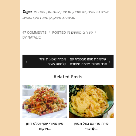
אפיה טבעונית
,
טבעונות
,
טבעוני
,
עוגת גזר
,
עוגת גזר
Tags:
טבעונית
,
פקאן
,
קינמון
,
רסק תפוחים
קינוחים מתוקים
POSTED IN
47 COMMENTS
/
/
BY
NATALIE
שקשוקת טופו טבעונית עם
ממרח שעועית וזיתי
←
→
תרד ותפוחי אדמה מיוחדת
קלמטה עשיר
Related Posts
פירה טרי עם בצל מטוגן
סיון מאירי יוסף וסלט דוחן
ועירי�...
וירקות...