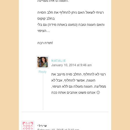
העוגה נראית מצויינת.
רציתי לשאול האם ניתן להחליף את חלב הסויה
בחלב קוקוס
והאם העוגה טובה (כמעט באותה מידה) גם בלי
הציפוי…
תודה רבה!
NATALIE
January 10, 2014 at 9:46 am
says:
Reply
רצוי לא להחליף, החלב סויה מייצב את
העוגה, אפשר להחליף, אבל לא
ממליצה. העוגה מעולה גם ללא הציפוי,
אנחנו פשוט אוהבים אותה ככה 🙂
שירלי
February 10, 2015 at 2:10 pm