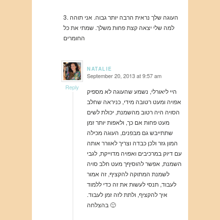
3. העוגה שלך נראית הרבה יותר גבוה. אני תוהה
למה שלי יצאה קצת פחות משלך. שמתי את כל
החומרים
NATALIE
September 20, 2013 at 9:57 am
says:
Reply
היי ליאורלי, נשמע שהעוגה לא מספיק
אפויה ומעט רטובה מידי, כניראה שחלב
הסויה היה רטוב מהשמנת, יכולת לשים
מעט פחות אם כך, ולאפות יותר זמן
שתתייבש גם מבפנים, העוגה מכילה
המון גזר ולכן כבדה וצריך לאוורר אותה
עם דיוק במרכיבים ואפויה מדוייקת, לגבי
השמנת, אפשר להוסיףך מעט חלב סויה
לשמנת המתוקה להקציף, זה אמור
לעבוד, תנסי לעשות את זה כדי ללמוד
איך להקציף, ולתת לזה זמן לעבוד.
בהצלחה 🙂