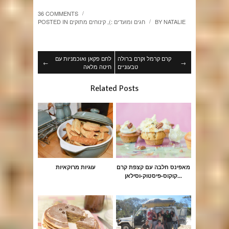
36 COMMENTS
/
NATALIE
BY
חגים ומועדים :)
,
קינוחים מתוקים
POSTED IN
/
קרם קרמל וקרם ברולה
לחם פקאן ואוכמניות עם
←
→
טבעוניים
חיטה מלאה
Related Posts
מאפינס חלבה עם קצפת קרם
עוגיות מרוקאיות
קוקוס-פיסטוק-וסילאן...