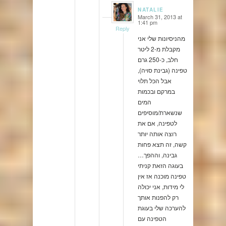
NATALIE
March 31, 2013 at
says:
1:41 pm
Reply
מהניסיונות שלי אני
מקבלת מ-2 ליטר
חלב, כ-250 גרם
טפינה (גבינת סויה),
אבל הכל תלוי
במרקם ובכמות
המים
שנשארת/מוסיפים
לטפינה, אם את
רוצה אותה יותר
קשה, זה תצא פחות
גבינה, וההפך…
בעוגה הזאת קניתי
טפינה מוכנה אז אין
לי מידות, אני יכולה
רק להפנות אותך
להערכה שלי בעוגת
הטפינה עם