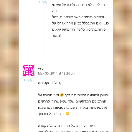
Reply
היי לירון, לא הייתי ממליצה על השינוי
פה.
ובמקום תותים אפשר אוכמניות, פטל
וכו… ואם את בכלל בכיוון אחר אז לכי על
פירות בתרכיז, כל פרי רך ומתוק יתאים
מאוד!
עדי
May 30, 2014 at 12:24 pm
says:
Reply
נטלי המקסימה,
כמובן שהעוגה נראית סוף דרך
ואני סומכת על
המתכונים המדהימים שלך שיאפשרו לי להרשים
את משפחתי בארוחת שבועות טבעונית מרשימה
ביותר! הכל בזכותך
כעת בעיצומן של ההכנות.. שאלה קטנה-
אני מכינה את העוגה רק בחצי כמויות.. מה לדעתך