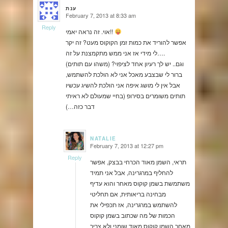
ענת
February 7, 2013 at 8:33 am
says:
Reply
אוי. זה נראה יאמי!!
אפשר להוריד את כמות זמן הקוקוס מעט? זה יקר
לי מידי אז אני ממש מתקמצנת על זה….
וגם.. יש לך רעיון אחד לציפוי? (משהו עם תותים)
ברור לי שבצבע מאכל אני לא הולכת להשתמש,
אבל אין לי מושג איפה אני הולכת להשיג עכשיו
תותים משומרים בסירופ (בחיי שמעולם לא ראיתי
דבר כזה…)
NATALIE
February 7, 2013 at 12:27 pm
says:
Reply
תראי, השמן מאוד הכרחי בבצק, אפשר
להחליף במרגרינה, אבל אני תמיד
משתמשת בשמן קוקוס מאחר והוא עדיף
מבחינה בריאותית, אם תחליטי
להשתמש במרגרינה, אז תכפילי את
הכמות של מה שכתוב בשמן קוקוס
מאחר השמן קוקוס מאוד שומני ולא צריך