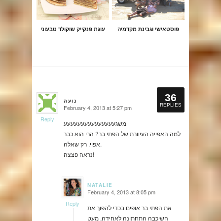
פוסטאישי וגבינת מקדמיה
עוגת פנקייק שוקולד טבעוני
36
נועה
REPLIES
February 4, 2013 at 5:27 pm
says:
Reply
משגעעעעעעעעעעעעעעע
למה האפייה העיוורת של הפתי בר? הרי הוא כבר
אפוי. רק שאלה.
נראה פצצה!
NATALIE
February 4, 2013 at 8:05 pm
says:
Reply
את הפתי בר אופים בכדי להפוך את
השיכבה התחתונה לאחידה, מעט