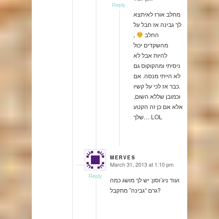
Reply
מחלב אורז לאיתצא
לך גבינה אז חבל על
החלב
,
מהשקדים יכול
להיות אבל לא
ניסיתי ומהקוקוס גם
לא הייתי מנסה. אם
כבר אז לכי על קשיו.
וכמובן שללא השום,
אלא אם כן זה הקטע
שלך… LOL
MERVES
March 31, 2013 at 1:10 pm
says:
Reply
ועוד ניג’וסון: יש לך מושג כמה
גרם “גבינה” מתקבל?