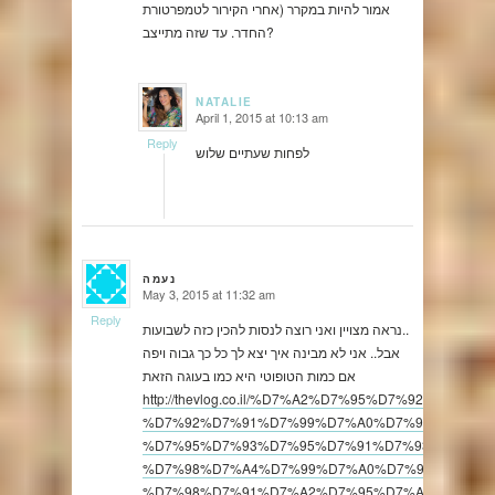
אמור להיות במקרר (אחרי הקירור לטמפרטורת
החדר. עד שזה מתייצב?
NATALIE
April 1, 2015 at 10:13 am
says:
Reply
לפחות שעתיים שלוש
נעמה
May 3, 2015 at 11:32 am
says:
Reply
נראה מצויין ואני רוצה לנסות להכין כזה לשבועות..
אבל.. אני לא מבינה איך יצא לך כל כך גבוה ויפה
אם כמות הטופוטי היא כמו בעוגה הזאת
http://thevlog.co.il/%D7%A2%D7%95%D7%92%D7%AA-
%D7%92%D7%91%D7%99%D7%A0%D7%94-
%D7%95%D7%93%D7%95%D7%91%D7%93%D7%91
%D7%98%D7%A4%D7%99%D7%A0%D7%94-
%D7%98%D7%91%D7%A2%D7%95%D7%A0%D7%99