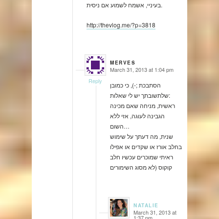
בעיניי, אשמח לשמוע אם ניסית.
http://thevlog.me/?p=3818
MERVES
March 31, 2013 at 1:04 pm
says:
Reply
הסתבכת ;-), כי כמובן
שלתשובתך יש לי שאלות:
ראשית, מניחה שאם מכינה
הגבינה לעוגה, אזי ללא
השום…
שנית, מה דעתך על שימוש
בחלב אורז או שקדים או אפילו
ראיתי שמוכרים עכשיו חלב
קוקוס (לא מסוג השימורים
NATALIE
March 31, 2013 at
says:
1:37 pm