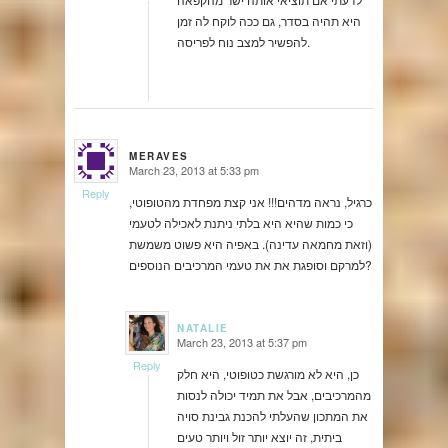
היא תהיה בסדר, גם ככה לוקח לה זמן
להפשיר למצב נוח לפריסה.
MERAVES
March 23, 2013 at 5:33 pm
says:
Reply
כרגיל, נראה מדהים!!! אני קצת מפחדת מהטופוטי,
כי כמות שהיא היא בלתי ניתנת לאכילה לטעמי
(וזאת מחמאה עדינה). באפיה היא פשוט משמשת
למרקם וסופגת את את טעמי המרכיבים הנוספים?
NATALIE
March 23, 2013 at 5:37 pm
says:
Reply
כן, היא לא מורגשת כטופוטי, היא חלק
מהמרכיבים, אבל את תמיד יכולה לנסות
את המתכון שהעלתי להכנת גבינת סויה
ביתית, זה יוצא יותר זול ויותר טעים