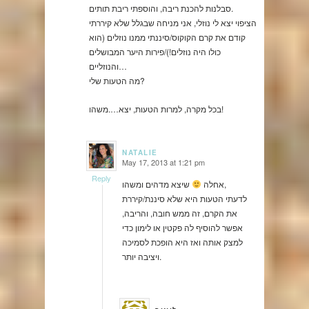
סבלנות להכנת ריבה, והוספתי ריבת תותים.
הציפוי יצא לי נוזלי, אני מניחה שבגלל שלא קיררתי
קודם את קרם הקוקוס/סיננתי ממנו נוזלים (הוא
כולו היה נוזלים!)/פירות היער המבושלים
והנוזליים…
מה הטעות שלי?
בכל מקרה, למרות הטעות, יצא….משהו!
NATALIE
May 17, 2013 at 1:21 pm
says:
Reply
שיצא מדהים ומשהו,
אחלה
לדעתי הטעות היא שלא סיננת/קיררת
את הקרם, זה ממש חובה, והריבה,
אפשר להוסיף לה פקטין או לימון כדי
למצק אותה ואז היא הופכת לסמיכה
ויציבה יותר.