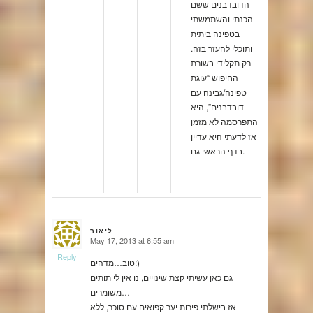
הדובדבנים ששם
הכנתי והשתמשתי
בטפינה ביתית
ותוכלי להעזר בזה.
רק תקלידי בשורת
החיפוש “עוגת
טפינה/גבינה עם
דובדבנים”, היא
התפרסמה לא מזמן
אז לדעתי היא עדיין
בדף הראשי גם.
ליאור
May 17, 2013 at 6:55 am
says:
Reply
טוב…מדהים:)
גם כאן עשיתי קצת שינויים, נו אין לי תותים
משומרים…
אז בישלתי פירות יער קפואים עם סוכר, ללא