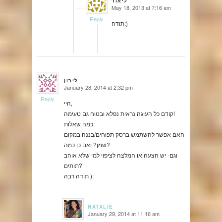
ליאור
May 18, 2013 at 7:16 am
says:
Reply
תודה:)
לירון
January 28, 2014 at 2:32 pm
says:
Reply
היי,
קודם כל העוגה נראית נפלא ובטוח גם טעימה!
כמה שאלות:
האם אפשר להשתמש ברסק תפוחים/בננה במקום
שמן? ואם כן כמה?
וגם- יש הצעה או המלצה לציפוי למי שלא אוהב
תותים?
תודה רבה ):
NATALIE
January 29, 2014 at 11:16 am
says: