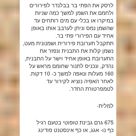
לרסק את הפתי בר בבלנדר לפירורים
ולחמם את השמן למשך כמה שניות
במיקרו או בכלי עם מים רותחים עד
שהשמן נמס וניתן לערבב אותו באופן
אחיד עם הפירורי פתי בר.
תתקבל תערובת פירורית ושמנונית מעט,
נשמן קלות את התבנית ונפזר את
התערובת באופן אחיד וישר על התבנית,
נהדק, ונכניס לתנור שחומם מראש על
160 מעלות ונאפה למשך כ- 10 דקות.
לאחר האפיה נוציא לקירור עד
לטמפרטורת החדר.
למלית-
675 גרם גבינת טופוטי בטעם רגיל
כף נו- אגג, או כף אינסטנט פודינג