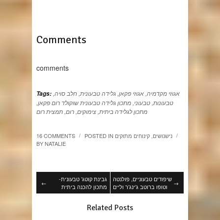
Comments
comments
אגוזי מקדמיה
,
אגוזי פקאן
,
גלידה טבעונית
,
חלב סויה
,
Tags:
טבעונות
,
טבעוני
,
מתכון גלידה טבעונית שוקולד רום פקאן
,
מתכון לגלידה ביתית
,
צימוקים
,
רום
,
תמצית רום
נישנושים
,
קינוחים מתוקים
POSTED IN
16 COMMENTS
/
/
BY
NATALIE
שיפודים טבעוניים, פולנטה
גבינת קוטג’ טבעונית-
←
→
וטופו ברוטב ג’ינג’ר וליים
מתכון להכנה ביתית
Related Posts