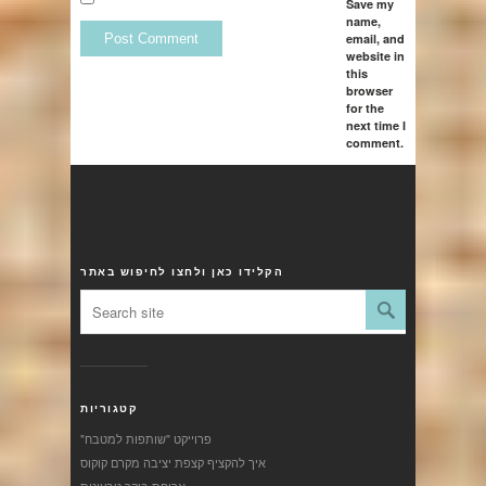
Save my
name,
email, and
website in
this
browser
for the
next time I
comment.
הקלידו כאן ולחצו לחיפוש באתר
קטגוריות
"פרוייקט "שותפות למטבח
איך להקציף קצפת יציבה מקרם קוקוס
ארוחת בוקר טבעונית