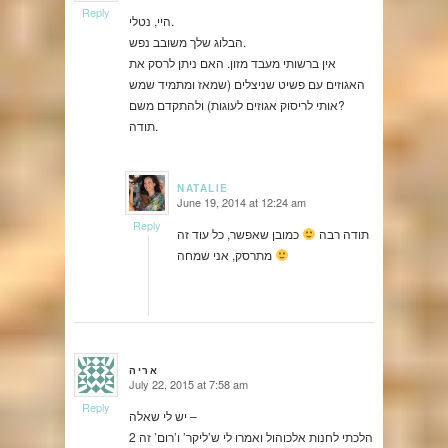
Reply
היי, נטלי.
הבלוג שלך משובב נפש.
אין ברשותי מעבד מזון. האם ניתן לרסק את
האגוזים עם פשיט שניצלים (שמאז ומתמיד שמש
אותי לריסוק אגוזים לעוגות) ולהתקדם משם?
תודה.
NATALIE
June 19, 2014 at 12:24 am
says:
Reply
תודה רבה
כמובן שאפשר, כל עוד זה
מתרסק, אני שמחה
אריה
July 22, 2015 at 7:58 am
says:
Reply
יש לי שאלה –
הלכתי לחנות אלכוהול ואמרו לי ש’ליקר’ ו’רום’ זה 2