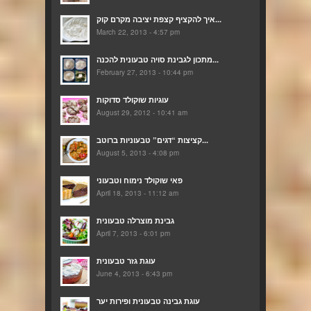
איך להקציף קצפת יציבה מקרם קוק...
March 22, 2013 - 4:57 pm
מתכון לגבינת סויה טבעונית להכנה...
February 27, 2013 - 10:44 pm
עוגיות שוקולד סדוקות
August 29, 2012 - 10:41 am
קציצות “דגים” טבעוניות ברוטב...
August 5, 2013 - 4:08 pm
פאי שוקולד נימוח וטבעוני
April 18, 2013 - 11:12 am
גבינת מוצרלה טבעונית
April 7, 2013 - 6:01 pm
עוגת גזר טבעונית
June 4, 2013 - 6:43 pm
עוגת גבינה טבעונית ופירות יער