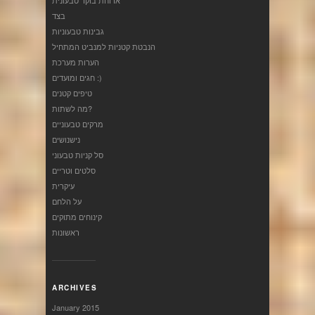
בצד
גבינות טבעוניות
הנבטת קטניות למנביט המתחיל
הערות מערכת
חגים ומועדים :)
טיפים קטנים
מה לשתות?
מרקים טבעוניים
נישנושים
סל קניות טבעוני
סלטים וטריים
עיקרית
על הלחם
קינוחים מתוקים
ראשונות
ARCHIVES
January 2015