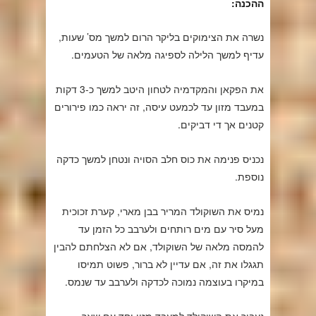
ההכנה:
נשרה את הצימוקים בליקר הרום למשך מס’ שעות,
עדיף למשך הלילה לספיגה מלאה של הטעמים.
את הפקאן והמקדמיה לטחון היטב למשך כ-3 דקות
במעבד מזון עד לכמעט עיסה, זה יראה כמו פירורים
קטנים אך די דביקים.
נכניס פנימה את כוס חלב הסויה ונטחן למשך כדקה
נוספת.
נמיס את השוקולד המריר בבן מארי, קערת זכוכית
מעל סיר עם מים רותחים ולערבב כל הזמן עד
להמסה מלאה של השוקולד, אם לא הצלחתם להבין
תגגלו את זה, אם עדיין לא ברור, פשוט תמיסו
במיקרו בעוצמה נמוכה לכדקה ולערבב עד שנמס.
נעביר את השוקולד למעבד מזון יחד עם שאר