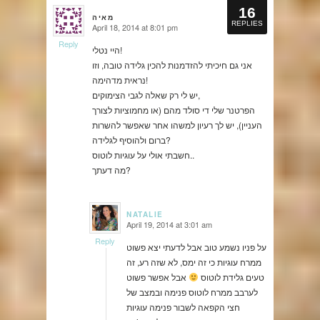
16
מאיה
REPLIES
April 18, 2014 at 8:01 pm
says:
Reply
היי נטלי!
אני גם חיכיתי להזדמנות להכין גלידה טובה, וזו
נראית מדהימה!
יש לי רק שאלה לגבי הצימוקים,
הפרטנר שלי די סולד מהם (או מחמוציות לצורך
העניין), יש לך רעיון למשהו אחר שאפשר להשרות
ברום ולהוסיף לגלידה?
חשבתי אולי על עוגיות לוטוס..
מה דעתך?
NATALIE
April 19, 2014 at 3:01 am
says:
Reply
על פניו נשמע טוב אבל לדעתי יצא פשוט
ממרח עוגיות כי זה ימס, לא שזה רע, זה
טעים גלידת לוטוס
אבל אפשר פשוט
לערבב ממרח לוטוס פנימה ובמצב של
חצי הקפאה לשבור פנימה עוגיות