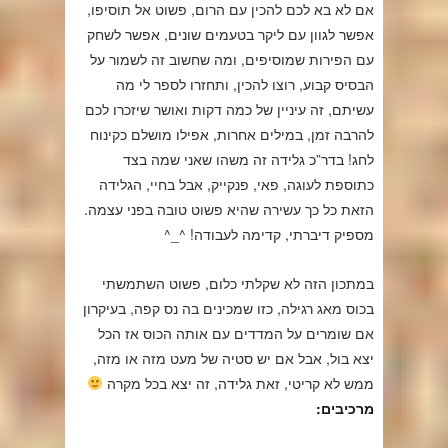
אם לא בא לכם להכין עם הרום, פשוט אל תוסיפו,
אפשר לגוון עם ליקר בטעמים שונים, אפשר לשחק
עם הפירות שמוסיפים, ומה שחשוב זה לשמור על
הבסיס קבוע, רוצו להכין, ותחזרו לספר לי מה
עשיתם, זה עיניין של כמה דקות ואושר שיזכרו לכם
להרבה זמן, במילים אחרות, אפילו מושלם כקינוח
לחג! בדר”כ גלידה זה משהו שאני שמה בצד
כתוספת לעוגה, פאי, פנקייק, אבל בחיי, הגלידה
הזאת כל כך עשירה שהיא פשוט טובה בפני עצמה.
מספיק דיברתי, קדימה לעבודה! ^_^
במתכון הזה לא שקלתי כלום, פשוט השתמשתי
בכוס מאג רגילה, כזו שמכינים בה נס קפה, בעיקרון
אם שומרים על המדדים עם אותה הכוס אז הכל
יצא בול, אבל אם יש סטיה של מעט מזה או מזה,
ממש לא קריטי, זאת גלידה, זה יצא בכל מקרה
מרכיבים: