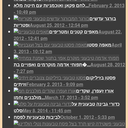
February 2, 2013
לחם פקאן ואוכמניות עם חיטה מלא...
- 10:49 pm
בורגר עדשים
August 25, 2012 - 12:54 pm
ופטריות
August 22,
מאפים קטנים ומטריפים
2012 - 12:41 pm
April
מאפה פסטו
3, 2013 - 10:12 am
August 28, 2012
תפוחי אדמה מוקרמים ואפויים בת�...
- 7:27 pm
פסטו בזיליקום
February 2, 2013 - 9:09 pm
וזיתים
אורז זעפרן, שקדים
March 17, 2013 - 3:52 pm
מולבנים וחמו...
כדורי גבינה טבעונית על
May 8, 2014 - 11:45 pm
סלט
October 1, 2012 - 5:33 pm
לביבות טבעוניות לפסח