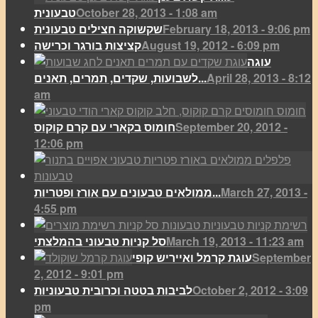
October 28, 2013 - 1:08 am
טבעונית
February 18, 2013 - 9:06 pm
שקשוקה חצילים טבעונית
August 19, 2012 - 6:09 pm
קציצות בורגר וכרישה
עוגה
April 28, 2013 - 8:12
לשבועות, שקדים, תמרים, תאנים...
am
September 20, 2012 -
חומוס בקארי עם קרם קוקוס
12:06 pm
March 27, 2013 -
ממולאים טבעונים עם אורז ופטריות...
4:55 pm
March 19, 2013 - 11:23 am
סל קניות טבעוני בהמלצתי
September
עוגת קרמל ואייריש קופי
2, 2012 - 9:01 pm
October 2, 2012 - 3:09
לביבות בטטה וכרובית טבעוניות
pm