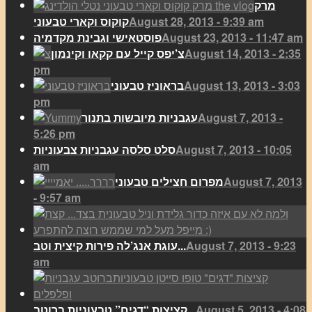
מרק
August 28, 2013 - 9:39 am
קוקוס וקארי טבעוני
August 23, 2013 - 11:47 am
פוסטאישי וגבינת מקדמיה
August 14, 2013 - 2:35
צ’יפס קייל עם קקאו וקינמון
pm
August 13, 2013 - 3:03
בראוניז טבעוני
pm
August 7, 2013 -
עגבניות מיובשות בתנור
5:26 pm
August 7, 2013 - 10:05
סלט סלסה עגבניות צבעוניות
am
August 7, 2013
מפרום חצילים טבעוני
- 9:57 am
August 7, 2013 - 9:23
עוגת אנג’לה פירות קיצית וטב...
am
August 5, 2013 - 4:08
קציצות “דגים” טבעוניות ברוטב...