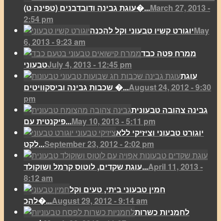
March 27, 2013 -
(עוגת גבינה ודובדבנים (טפינה ט�...
2:54 pm
May
יוגורט קשיו טבעוני וקל להכנה
6, 2013 - 9:23 am
ממרח פטה כבד
July 4, 2013 - 12:45 pm
טבעוני
עוגת
August 24, 2012 - 9:30
שכבות גבינה וביסקוויטים �...
pm
גבינה צהובה טבעונית
May 10, 2013 - 5:11 pm
פיקנטית עם...
יוגורט טבעוני וציזיקי ללא
September 23, 2012 - 2:02 pm
לקט...
April 11, 2013 -
עוגת שקדים, לוטוס קרמל ושוקולד...
8:12 am
חמין טבעוני ביתי, טעים וקל
August 29, 2012 - 9:14 am
להכ�...
לחמניות כשרות