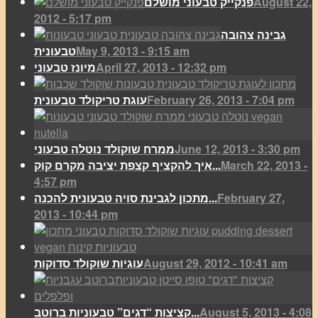
August 22,
פנקייק טבעוני מושלם
2012 - 5:17 pm
גבינה צהובה
May 9, 2013 - 9:15 am
טבעונית
April 27, 2013 - 12:32 pm
מיונז טבעוני
February 26, 2013 - 7:04 pm
עוגת טריקולד טבעונית
June 12, 2013 - 3:30 pm
ממרח שוקולד נוטלה טבעוני
March 22, 2013 -
איך להקציף קצפת יציבה מקרם קוק...
4:57 pm
February 27,
מתכון לגבינת סויה טבעונית להכנה...
2013 - 10:44 pm
August 29, 2012 - 10:41 am
עוגיות שוקולד סדוקות
August 5, 2013 - 4:08
קציצות “דגים” טבעוניות ברוטב...