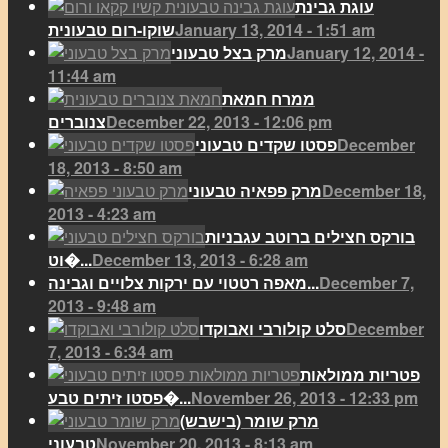
עוגת גבינת
January 13, 2014 - 1:51 am
שוקו-רום טבעונית
January 12, 2014 -
מרק בצל טבעוני
11:44 am
ממרח חמאת
December 22, 2013 - 12:06 pm
צנוברים
December
פסטו שקדים טבעוני
18, 2013 - 8:50 am
December 18,
מרק פפאיה טבעוני
2013 - 4:23 am
בורקס חצילים ברוטב עגבניות
December 13, 2013 - 6:28 am
וט�...
December 7,
מאפה רטטוי עם ירקות צלויים וגבינה...
2013 - 9:48 am
December
סלט קולורבי ואבוקדו
7, 2013 - 6:34 am
פטריות ממולאות
November 26, 2013 - 12:33 pm
פסטו זיתים טבע�...
מרק שומר (בישבש)
November 20, 2013 - 8:13 am
טבעוני