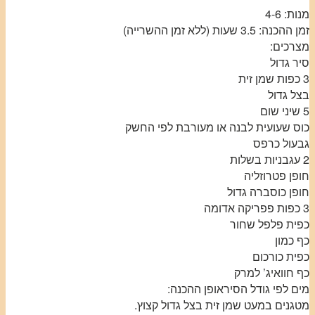
מנות: 4-6
זמן ההכנה: 3.5 שעות (ללא זמן ההשרייה)
מצרכים:
סיר גדול
3 כפות שמן זית
בצל גדול
5 שיני שום
כוס שעועית לבנה או מעורבת לפי החשק
גבעול כרפס
2 עגבניות בשלות
חופן פטרוזליה
חופן כוסברה גדול
3 כפות פפריקה אדומה
כפית פלפל שחור
כף כמון
כפית כורכום
כף חוואיג’ למרק
מים לפי גודל הסיראופן ההכנה:
מטגנים במעט שמן זית בצל גדול קצוץ.