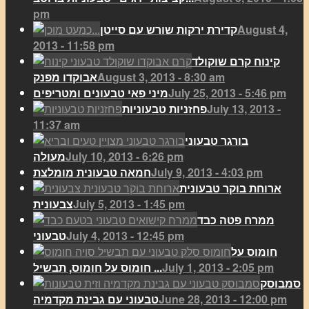
pm
August 4,
קדירת ירקות שורש עם סייטן
2013 - 11:58 pm
קינוח קרם שוקולד
August 3, 2013 - 8:30 am
אבוקדו מפנק
July 25, 2013 - 5:46 pm
מיני פאי טבעונים ומטריפים
July 13, 2013 -
פחזניות טבעוניות
11:37 am
בורגר טבעוני
July 10, 2013 - 6:26 pm
מעולה
July 9, 2013 - 4:03 pm
חמאה טבעונית מומלצת
ארוחת בוקר טבעונית
July 5, 2013 - 1:45 pm
צבעונית
ממרח פטה כבד
July 4, 2013 - 12:45 pm
טבעוני
חומוס על
July 1, 2013 - 2:05 pm
חומוס על חומוס, תבשיל ...
סמבוסק
June 28, 2013 - 12:00 pm
טבעוני עם גבינת מקדמיה