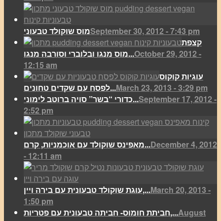
September 30, 2012 - 7:43 pm
מוס שוקולד טבעוני
קצפת
October 29, 2012 -
מוס מנגו ובלוברי וסורבה מנגו...
12:15 am
עוגיות קוקוס
March 23, 2013 - 3:29 pm
לפסח עם שקדים טחונים...
September 17, 2012 -
כדורי “בשר” סויה ברוטב לימוני...
2:52 pm
December 4, 2012
מאפינס שוקולד עם אוכמניות, קרם...
- 12:11 am
March 20, 2013 -
עוגת שוקולד טבעונית עם בירה ויין,...
1:50 pm
August
חביתת חומוס- חביתה טבעונית עם פטריות,...