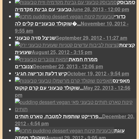
סמבוסק
June 28, 2013 - 12:00 pm
טבעוני עם גבינת מקדמיה
כדורי
November 10, 2012 -
שוקולד טבעוניים קלים לה�...
9:55 am
September 29, 2012 - 11:27 am
שניצל סויה טבעוני
קציצות
August 25, 2012 - 3:15 pm
שעועית
ממרח חמאת
December 22, 2013 - 12:06 pm
צנוברים
October 19, 2012 - 9:54 pm
קיש דלעת וכרישה חגיגי
מאפינס
May 22, 2013 - 12:56
שוקולד טבעוני עם קרם קוקוס...
pm
December 20,
פרוייקט שותפות למטבח, טארט תותים...
2012 - 4:54 pm
עוגת
August 29, 2012 - 9:05 am
שוקולד מפתה