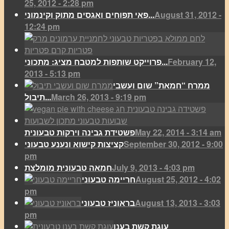
25, 2012 - 2:28 pm
August 31, 2012 -
פאי תפוחים ואגסים מתוק וקינמוני...
12:24 pm
February 12,
פרוייקט שותפות למטבח מציג: מתכוני...
2013 - 5:13 pm
ממרח “חמאת” שום ועשבי
March 26, 2013 - 9:19 pm
תיבול...
May 22, 2014 - 3:14 am
פשטידת גבינה וירקות טבעונית
September 30, 2012 - 9:00
קציצות קישוא ונענע טבעוני
pm
July 9, 2013 - 4:03 pm
חמאה טבעונית מומלצת
August 25, 2012 - 4:02
חריימה טבעוני
pm
August 13, 2013 - 3:03
בראוניז טבעוני
pm
עוגת קשת בענן