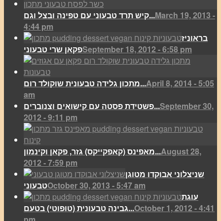
March 19, 2013 -
קיש תרד טבעוני עם טפינה ובצל וגם...
4:44 pm
בראוניז
September 18, 2012 - 6:58 pm
פקאן שרי טבעוני
April 8, 2014 - 5:05
מתכון גלידה טבעונית שוקולד רום...
am
September 30,
פשטידת פסטה עם קישואים וצנוברים...
2012 - 9:11 pm
August 28,
מאפינס (קאפקייקס) גזר, פקאן וקינמון...
2012 - 7:59 pm
שניצלוני אבוקדו מטוגן
October 30, 2013 - 5:47 am
טבעוני
עוגת
October 1, 2012 - 4:41
גבינה טבעונית (טופוטי) בטעם...
pm