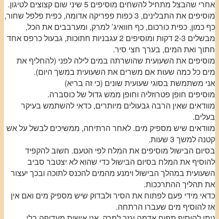
אחרי שהבצל מתחיל להשחים מוסיפים 5 שיני שום קצוצים לטיגון.
מוסיפים את התבלינים, 3 כפות פפריקה אדומה, כפית פלפל שחור,
כף כמון, כפית כורכום, כף חוואיג’ למרק, ומערבבים את הכל,
מבשלים 2-3 דקות ומוסיפים 2 עגבניות חתוכות, גבעול כרפס אחד
חתוך ואת המים, בערך חצי סיר.
מוסיפים את השעועית שהושרתה במים לילה לפני (להחליף את
מים כל כמה שעות אם משרים את השעועית במשך היום).
אני משתמשת בסוגי שעועית שונים (כי זה בריא)
מוסיפים חופן פטרוזליה וחופן ממש גדול של כוסברה.
מוודאים שאין הרבה גבעולים מיותרים, כדאי להשתמש בעיקר
בעלים.
מוודאים שיש מספיק מים. לאחר הרתיחה, ממשיכים לבשל על אש
קטנה למשך 3 שעות.
בסיום הבישול מוסיפים את המלח לפי הטעם. חשוב להקפיד
להוסיף את המלח בסיום הבישול כדי שהוא לא יצטבר סביב
השעועית במהלך הבישול וימנע מהמים להכנס לתוכה ובכך יעצור
את תהליך ההתרככות.
כדאי מידי פעם לפתוח את הסיר ולבדוק שיש מספיק מים ואם אין
אז להוסיף מים שעברו הרתחה.
ניתן להוסיף תפוח אדמה וגזר למרק, אני אישית מעדיפה בלי.