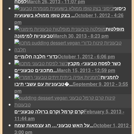
March 26, 2013 - 11:07 pm
לפסח
כיסוני
October 1, 2012 - 4:26
בצק טופו ממולא בשעועית ...
pm
מופלטות
March 30, 2013 - 8:23 pm
טבעוניות למימונה
October 1, 2012 - 6:06 pm
כדורי חלבה חלומיים
כשר לפסח טבעוני- מקבץ
March 15, 2013 - 12:59 pm
מתכונים טבעוניים...
לחמניות
September 9, 2012 - 3:55
טבעוניות עם עשבי תיבו�...
pm
February 5, 2013 -
קרם קרמל וקרם ברולה טבעוניים
11:44 am
October 1, 2012 -
על האש טבעוני… חג עצמאות שמח...
3:00 pm