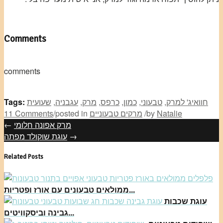
Comments
comments
חוואיג' למרק
,
טבעוני
,
כמון
,
כרפס
,
מרק
,
עגבניה
,
שעועית
Tags:
Natalie
by
/
מרקים טבעוניים
posted in
/
11 Comments
מרק אפונה חלומי
←
→
עוגת שוקולד מפתה
Related Posts
ממולאים טבעונים עם אורז ופטריות...
עוגת שכבות
גבינה וביסקוויטים...