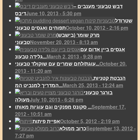
דבש טבעוני מענבים –
June 10, 2013 - 5:30 pm
דיבס
שטרודל
October 10, 2012 - 2:16 pm
תפוחים ואגסים טבעוני
מרק שומר (בישבש)
November 20, 2013 - 8:13 am
טבעוני
אגסים ביין אדום עם
March 2, 2013 - 9:28 pm
גלידה טבעונ...
October 20,
עוגת/לחם שמרים עם שוקולד טבעוני...
2013 - 11:20 am
הנבטת קטניות,
March 25, 2013 - 12:24 am
המדריך למנביט המ...
בורגר טבעוני
July 10, 2013 - 6:26 pm
מעולה
September 17,
סקונס מפנקים וגם עוגיות מאותו ...
2012 - 10:51 am
October 5, 2012 - 2:19 pm
אפיית פיתות
September 13, 2012 -
כרוב ממולא
7:27 pm