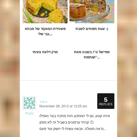
עוגת תפוחים לשבת :)
פשטידת המעקוד של סבתא
גבי שלי,...
ספיישל ט”ו בשבט מאת
מרק דלעת טעימי
“שותפות...
5
נופר
REPLIES
November 28, 2012 at 12:25 am
says:
Reply
איזה קטע, גם לי המתכון הזה מחכה בצד ואפילו
קניתי ערמונים בשביל זה לא מזמן 🙂
נראה מעולה. עכשיו עשית לי חשק עוד פעם..