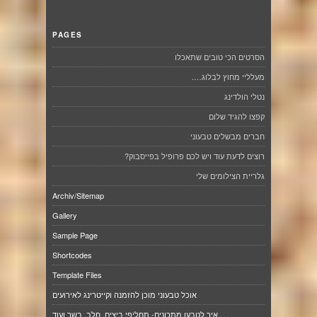
PAGES
הסרטים הכי טובים שתאכלו
מעלליי מחוץ לבלוג….
נטלי הולדינג
קפצו להגיד שלום
חברים מבשלים טבעוני
רוצים לדעת עוד ויש לכם פרופיל בפייסבוק?
גלריית הצילומים שלי
Archiv/Sitemap
Gallery
Sample Page
Shortcodes
Template Files
אוכל טבעוני מוכן להזמנה וקייטרינג לאירועים
איך לטבען מתכונים- תחליפי ביצים, חלב, בשר ועוד…