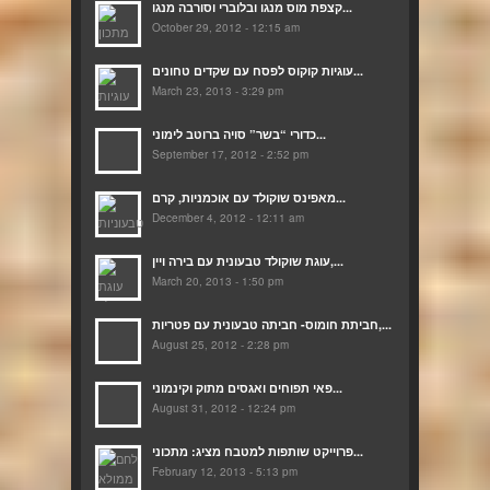
קצפת מוס מנגו ובלוברי וסורבה מנגו...
October 29, 2012 - 12:15 am
עוגיות קוקוס לפסח עם שקדים טחונים...
March 23, 2013 - 3:29 pm
כדורי “בשר” סויה ברוטב לימוני...
September 17, 2012 - 2:52 pm
מאפינס שוקולד עם אוכמניות, קרם...
December 4, 2012 - 12:11 am
עוגת שוקולד טבעונית עם בירה ויין,...
March 20, 2013 - 1:50 pm
חביתת חומוס- חביתה טבעונית עם פטריות,...
August 25, 2012 - 2:28 pm
פאי תפוחים ואגסים מתוק וקינמוני...
August 31, 2012 - 12:24 pm
פרוייקט שותפות למטבח מציג: מתכוני...
February 12, 2013 - 5:13 pm