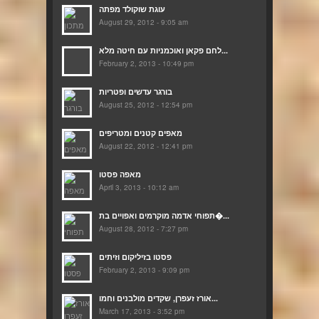
עוגת שוקולד מפתה
August 29, 2012 - 9:05 am
לחם פקאן ואוכמניות עם חיטה מלא...
February 2, 2013 - 10:49 pm
בורגר עדשים ופטריות
August 25, 2012 - 12:54 pm
מאפים קטנים ומטריפים
August 22, 2012 - 12:41 pm
מאפה פסטו
April 3, 2013 - 10:12 am
תפוחי אדמה מוקרמים ואפויים בת�...
August 28, 2012 - 7:27 pm
פסטו בזיליקום וזיתים
February 2, 2013 - 9:09 pm
אורז זעפרן, שקדים מולבנים וחמו...
March 17, 2013 - 3:52 pm