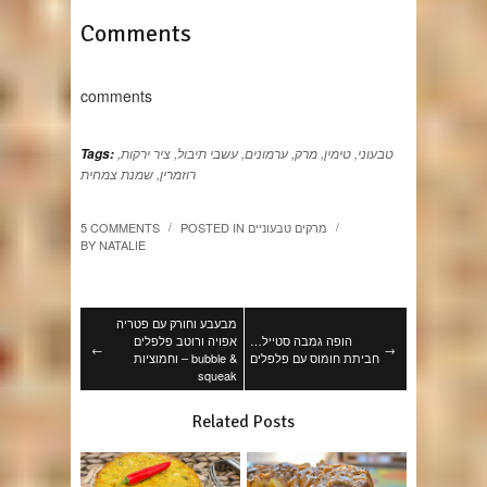
Comments
comments
טבעוני
,
טימין
,
מרק
,
ערמונים
,
עשבי תיבול
,
ציר ירקות
,
Tags:
רוזמרין
,
שמנת צמחית
מרקים טבעוניים
POSTED IN
5 COMMENTS
/
/
BY
NATALIE
מבעבע וחורק עם פטריה
הופה גמבה סטייל…
אפויה ורוטב פלפלים
←
→
חביתת חומוס עם פלפלים
וחמוציות – bubble &
squeak
Related Posts