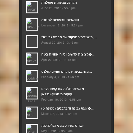
חביתה טבעונית מוצלחת
June 25, 2013 - 5:26 pm
סופגניות טבעוניות לחנוכה
December 12, 2012 - 5:24 pm
פשטידת המעקוד של סבתא גבי שלי, ...
August 30, 2012 - 3:45 pm
קציצות עדשים וסויה אפויות בטח�...
April 22, 2013 - 11:15 am
עוגת גבינה עם קרם תותים לוולנט...
February 4, 2013 - 1:56 pm
מאפינס חלבה עם קצפת קרם
קוקוס-פיסטוק-וסילאן...
February 16, 2013 - 6:58 pm
(עוגת גבינה ודובדבנים (טפינה ט�...
March 27, 2013 - 2:54 pm
יוגורט קשיו טבעוני וקל להכנה
May 6, 2013 - 9:23 am