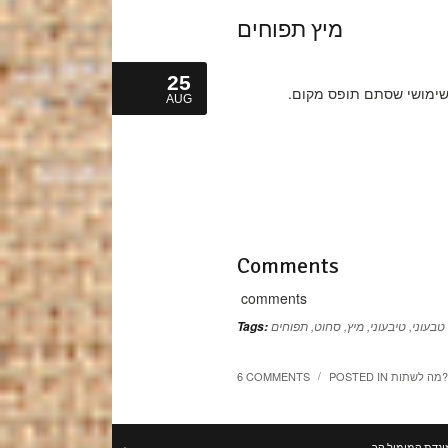
מיץ תפוחים
25
שימושי שסתם תופס מקום.
AUG
Comments
comments
טבעוני
,
טיבעוני
,
מיץ
,
סחוט
,
תפוחים
Tags:
מה לשתות?
POSTED IN
6 COMMENTS
/
ונדת קמומיל קר
←