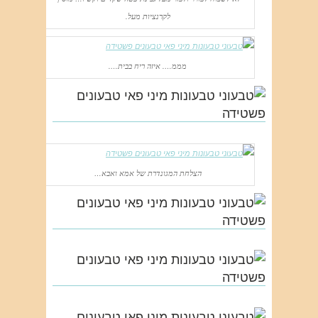
לקרנציות מעל.
מממ…. איזה ריח בבית….
הצלחת המגונדרת של אמא ואבא…