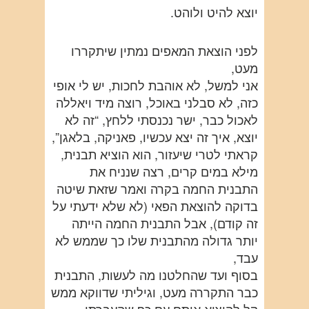
יוצא להיט ולוהט.
לפני הוצאת המאפים נמתין שיתקררו
מעט,
אני למשל, לא אוהבת לחכות, יש לי אופי
כזה, לא סבלני באוכל, רוצה מיד ויאללה
לאכול כבר, ישר נכנסתי ללחץ, “זה לא
יוצא, איך זה יצא עכשיו, פאניקה, בלאגן”,
קראתי לטרי שיעזור, הוא הוציא תבנית,
מילא במים קרים, רצה שנניח את
התבנית החמה בקרה ואמר שזאת שיטה
בדוקה להוצאת הפאי (לא שלא ידעתי על
זה קודם), אבל התבנית החמה הייתה
יותר גדולה מהתבנית שלו כך שממש לא
עבד,
בסוף ועד שהחלטנו מה לעשות, התבנית
כבר התקררה מעט, וגיליתי שדווקא ממש
קל להוציא אותם עם כף שהעברתי