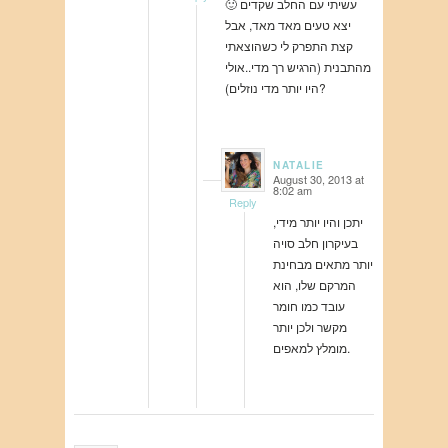
עשיתי עם החלב שקדים 🙂
יצא טעים מאד מאד, אבל
קצת התפרק לי כשהוצאתי
מהתבנית (הרגיש רך מדי..אולי
היו יותר מדי נוזלים)?
NATALIE
August 30, 2013 at
says:
8:02 am
Reply
יתכן והיו יותר מידי,
בעיקרון חלב סויה
יותר מתאים מבחינת
המרקם שלו, הוא
עובד כמו חומר
מקשר ולכן יותר
מומלץ למאפים.