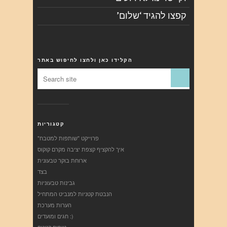
קפצו להגיד ‘שלום’
הקלידו כאן ולחצו לחיפוש באתר
קטגוריות
"פרוייקט "שותפות למטבח
איך להקציף קצפת יציבה מקרם קוקוס
ארוחת בוקר טבעונית
בצד
גבינות טבעוניות
הנבטת קטניות למנביט המתחיל
הערות מערכת
חגים ומועדים :)