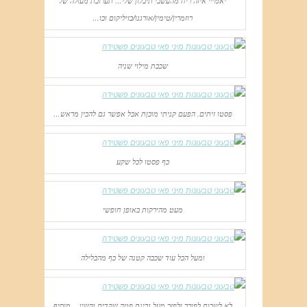
יאמייי איזה ריח מהעשבי תיבלון שלי… תערובת מעולה של
רוזמרין/טימין/אורגנו/בזיליקום וכו…
שכבת מילוי שניה
פסטו זיתים, הפעם קניתי מוכןת אבל אפשר גם להכין מראש…
כף פסטו לכל שקע
מעט מהירקות באופן חופשי
ומעל הכל עוד שכבה קטנה של כף מהבלילה
לא לשכוח לפורר ולפזר מעל גבינת פטה שקדים וקשיו… מוסיף