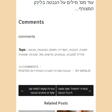
עוד מס’ מילים על הנבטה ב
לינק
המצורף…
Comments
comments
אפונה
,
הנבטה
,
השרייה
,
חומוס
,
טבעונות
,
טבעוני
,
Tags:
מדריך למנביט
,
נבטוטים
,
עדשים
,
פול
,
קטניות
,
שעועית
14 COMMENTS
/
NATALIE
BY
הנבטת קטניות למנביט המתחיל
POSTED IN
/
ממרח “חמאת” שום ועשבי
עוגיות קוקוס לפסח עם
←
→
תיבול טבעוני
שקדים טחונים טבעוני
Related Posts