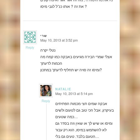
את זה ? אותו כנ”ל לגבי מיסו ?
שרי
May 10, 2013 at 3:52 pm
says:
Reply
נטלי יקרה
אצלי שמרי הבירה מגיעים באבקה כמו קמח מה
הכמות לדעתך
ומיסו זה סויה יש תחליף לדעתך במתכון?
NATALIE
May 10, 2013 at 5:14 pm
says:
Reply
אבקה שמים חצי מכמות הפתיתים
בעיקרון, אבל הכי טוב גם לטעום ולשים
כמה שטעים…
ומיסו או שיש לך או שאין וזה בסדר גם
לא להשתמש במיסו, הוא רק עבור
הטעם בלבד. טעים גם בלי…