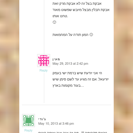
אבקת בצל זה לא אבקת מרק זאת
אבקת תבלין מבצל מיובש שפשוט מאוד
טחנו אותו.
🙂
המון תודה על המחמאות 🙂
מעין
May 29, 2013 at 2:42 pm
says:
Reply
הי אני יודעת שיש ברמת ישי בעמק
יזרעאל. אם זה מגיע עד לשם סימן שיש
בעוד מקומות בארץ…
ג'ודי
May 10, 2013 at 3:46 pm
says:
Reply
ניראת מדהימה !!! , מה זה אגר אגר ואיפה קונים