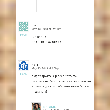
רעיה
May 13, 2013 at 2:41 pm
says:
Reply
יצא מדהים!
פשוט גאוני. תודה רבה!!!
נועה
May 13, 2013 at 4:09 pm
says:
Reply
הי, כמה זה כוס קשיו במשקל בבקשה?
וגם – יש לי שורש כורכום ואני נטולת פומפיה כרגע.
נראה לי שיהיה אפשרי לגרר עם סכין, או שזה לא
רעיון מוצלח?
NATALIE