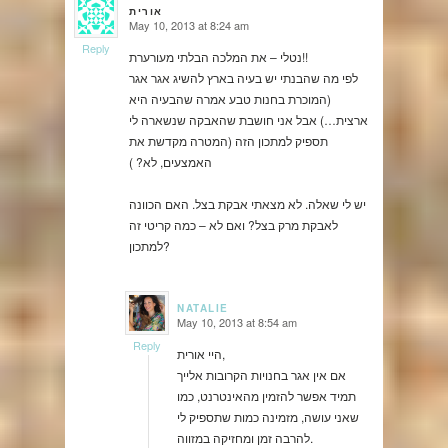
אורית
May 10, 2013 at 8:24 am
says:
Reply
נטלי – את המלכה הבלתי מעורערת!!
לפי מה שהבנתי יש בעיה בארץ להשיג אגר אגר
(המוכרת בחנות טבע אמרה שהבעיה היא
ארצית…) אבל אני חושבת שהאבקה שנשארה לי
תספיק למתכון הזה (המטרה מקדשת את
האמצעים, לא? )
יש לי שאלה. לא מצאתי אבקת בצל. האם הכוונה
לאבקת מרק בצל? ואם לא – כמה קריטי זה
למתכון?
NATALIE
May 10, 2013 at 8:54 am
says:
Reply
היי אורית,
אם אין אגר בחנויות הקרובות אלייך
תמיד אפשר להזמין מהאינטרנט, כמו
שאני עושה, מזמינה כמות שתספיק לי
להרבה זמן ומחזיקה במזווה.