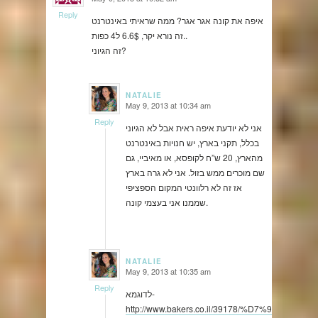
says:
Reply
איפה את קונה אגר אגר? ממה שראיתי באינטרנט
זה נורא יקר, 6.6$ ל4 כפות..
זה הגיוני?
NATALIE
May 9, 2013 at 10:34 am
says:
Reply
אני לא יודעת איפה ראית אבל לא הגיוני
בכלל, תקני בארץ, יש חנויות באינטרנט
מהארץ, 20 ש”ח לקופסא, או מאיביי, גם
שם מוכרים ממש בזול. אני לא גרה בארץ
אז זה לא רלוונטי המקום הספציפי
שממנו אני בעצמי קונה.
NATALIE
May 9, 2013 at 10:35 am
says:
Reply
לדוגמא-
http://www.bakers.co.il/39178/%D7%94%D7%9