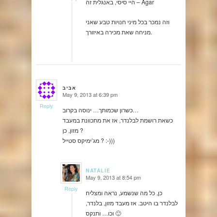
היי סיסי, באנגלית זה – Agar
וזה נמכר בכל מיני חנויות טבע שאני
מניחה שאת מכירה באיזורך.
אביב
May 9, 2013 at 6:39 pm
says:
Reply
כשרון שכמותך… ינוסה בקרוב…
כשאת רושמת לבלנדר, אז את מתכוונת במעבד
מזון, כן ?
מג’ימיקס סטייל ? :-)))
NATALIE
May 9, 2013 at 8:54 pm
says:
Reply
כן, כל מה שנשמע, נראה ומצליח
לבלנדר בו היטב. אז מעבד מזון, בלנדר,
וכו… ותנקס 🙂