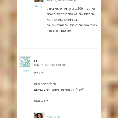
May 13, 2013 at 4:47 pm
says:
Reply
היי נועה, 200 גרם זה מה שיצא בגודל
של הכוס שלי. יש מידות מדוייקות עבור
כל המתכון במתכון הבא.
ואם תשמרי על זהירות ועל האצבעות, גם
עם הסכין זה בסדר.
גל
May 14, 2013 at 4:58 pm
says:
Reply
הי נטלי
אין לי ממרח מיסו
יש לך רעיונות מה אפשר לשים במקום?
חג שמח [=
NATALIE