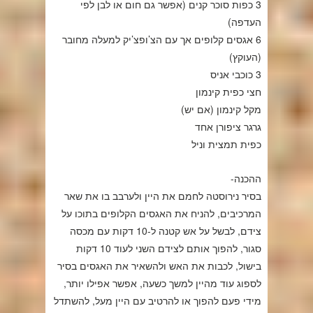
3 כפות סוכר קנים (אפשר גם חום או לבן לפי
העדפה)
6 אגסים קלופים אך עם הצ’ופצ’יק למעלה מחובר
(העוקץ)
3 כוכבי אניס
חצי כפית קינמון
מקל קינמון (אם יש)
גרגר ציפורן אחד
כפית תמצית וניל
ההכנה-
בסיר נירוסטה לחמם את היין ולערבב בו את שאר
המרכיבים, להניח את האגסים הקלופים בתוכו על
צידם, לבשל על אש קטנה ל-10 דקות עם מכסה
סגור, להפוך אותם לצידם השני לעוד 10 דקות
בישול, לכבות את האש ולהשאיר את האגסים בסיר
לספוג עוד מהיין למשך כשעה, אפשר אפילו יותר,
מידי פעם להפוך או להרטיב עם היין מעל, להשתדל