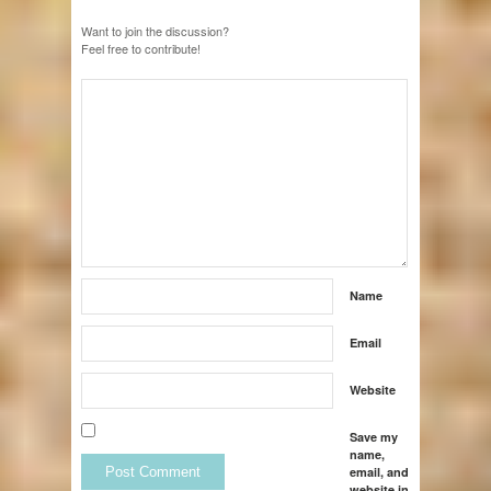
Want to join the discussion?
Feel free to contribute!
Name
Email
Website
Save my
name,
email, and
website in