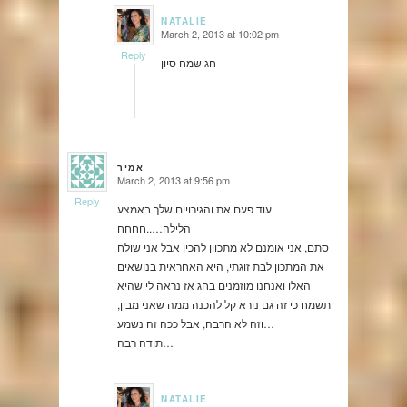
NATALIE
March 2, 2013 at 10:02 pm
says:
Reply
חג שמח סיון
אמיר
March 2, 2013 at 9:56 pm
says:
Reply
עוד פעם את והגירויים שלך באמצע
הלילה…..חחחח
סתם, אני אומנם לא מתכוון להכין אבל אני שולח
את המתכון לבת זוגתי, היא האחראית בנושאים
האלו ואנחנו מוזמנים בחג אז נראה לי שהיא
תשמח כי זה גם נורא קל להכנה ממה שאני מבין,
וזה לא הרבה, אבל ככה זה נשמע…
תודה רבה…
NATALIE