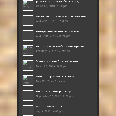
עוגת שוקולד טבעונית עם בירה ויין,...
March 20, 2013 - 1:50 pm
חביתת חומוס- חביתה טבעונית עם פטריות,...
August 25, 2012 - 2:28 pm
פאי תפוחים ואגסים מתוק וקינמוני...
August 31, 2012 - 12:24 pm
פרוייקט שותפות למטבח מציג: מתכוני...
February 12, 2013 - 5:13 pm
ממרח “חמאת” שום ועשבי תיבול...
March 26, 2013 - 9:19 pm
פשטידת גבינה וירקות טבעונית
May 22, 2014 - 3:14 am
קציצות קישוא ונענע טבעוני
September 30, 2012 - 9:00 pm
חמאה טבעונית מומלצת
July 9, 2013 - 4:03 pm