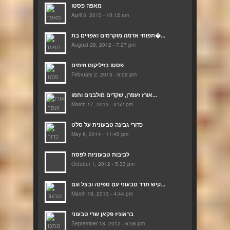
מאפה פסטו
April 3, 2013 - 10:12 am
תפוחי אדמה מוקרמים ואפויים בת�...
August 28, 2012 - 7:27 pm
פסטו בזיליקום וזיתים
February 2, 2013 - 9:09 pm
אורז זעפרן, שקדים מולבנים וחמו...
March 17, 2013 - 3:52 pm
כדורי גבינה טבעונית על סלט
May 8, 2014 - 11:45 pm
לביבות טבעוניות לפסח
October 1, 2012 - 5:33 pm
קיש תרד טבעוני עם טפינה ובצל וגם...
March 19, 2013 - 4:44 pm
בראוניז פקאן שרי טבעוני
September 18, 2012 - 6:58 pm