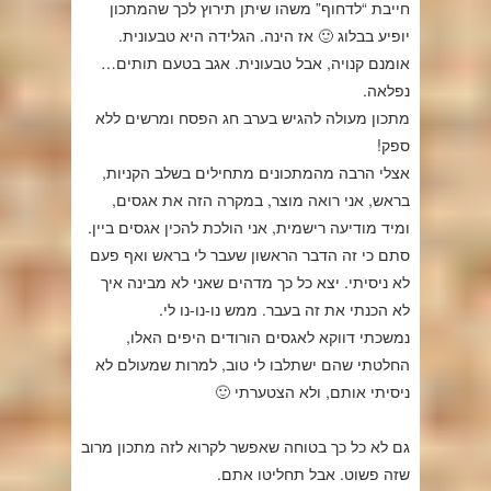
חייבת “לדחוף” משהו שיתן תירוץ לכך שהמתכון
יופיע בבלוג 🙂 אז הינה. הגלידה היא טבעונית.
אומנם קנויה, אבל טבעונית. אגב בטעם תותים…
נפלאה.
מתכון מעולה להגיש בערב חג הפסח ומרשים ללא
ספק!
אצלי הרבה מהמתכונים מתחילים בשלב הקניות,
בראש, אני רואה מוצר, במקרה הזה את אגסים,
ומיד מודיעה רישמית, אני הולכת להכין אגסים ביין.
סתם כי זה הדבר הראשון שעבר לי בראש ואף פעם
לא ניסיתי. יצא כל כך מדהים שאני לא מבינה איך
לא הכנתי את זה בעבר. ממש נו-נו-נו לי.
נמשכתי דווקא לאגסים הורודים היפים האלו,
החלטתי שהם ישתלבו לי טוב, למרות שמעולם לא
ניסיתי אותם, ולא הצטערתי 🙂
גם לא כל כך בטוחה שאפשר לקרוא לזה מתכון מרוב
שזה פשוט. אבל תחליטו אתם.