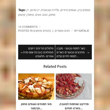
אגסים ביין
,
אגסים ורודים
,
גלידה טבעונית
,
יין אדום
,
יין
Tags:
מתוק
,
כוכב אניס
,
ציפורן
,
קינמון
14 COMMENTS
/
NATALIE
BY
חגים ומועדים :)
,
קינוחים מתוקים
POSTED IN
/
כשר לפסח טבעוני- מקבץ
פלפלים חריפים ירוקים
→
מתכונים טבעוניים כשרים
ממולאים בגבינת שום-סויה
←
לפסח לחיים קלים…
אפויים- חלאפינו
Related Posts
פרוייקט שותפות למטבח,
פאי תפוחים ואגסים מתוק
טארט תותים...
וקינמוני...