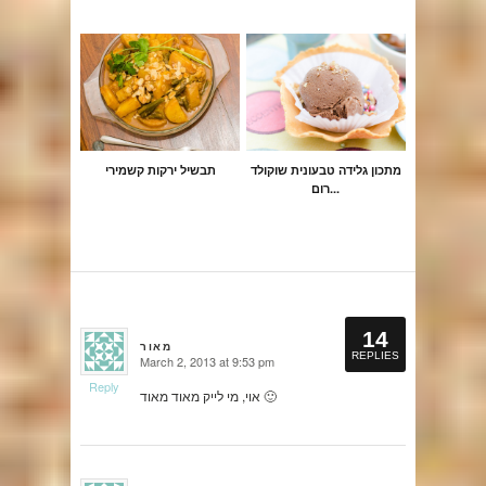
מתכון גלידה טבעונית שוקולד
תבשיל ירקות קשמירי
רום...
14
מאור
REPLIES
March 2, 2013 at 9:53 pm
says:
Reply
אוי, מי לייק מאוד מאוד 🙂