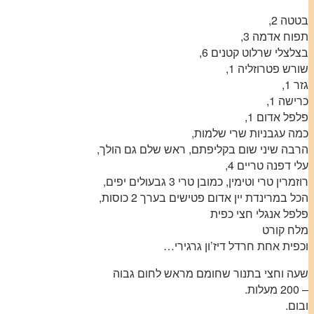
בטטה 2,
תפוח אדמה 3,
בצלצלי שרלוט קטנים 6,
שורש פטרוזליה 1,
גזר 1,
כרישה 1,
פלפל אדום 1,
כמה עגבניות שרי שלמות,
הרבה שיני שום בקליפתם, ראש שלם גם הולך,
עלי דפנה טריים 4,
רוזמרין טרי וטימין, כמובן טרי 3 גבעולים יפים,
הכל במרינדת יין אדום פטישים בערך 2 כוסות,
פלפל אנגלי חצי כפית
מלח קורט
וכפית אחת חרדל דיז’ון גרגירי…
שעה וחצי בתנור שחומם מראש לחום גבוה
– 200 מעלות.
ובום.