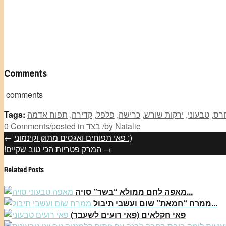
Comments
comments
רס
,
טבעוני
,
ירקות שורש
,
כרישה
,
פלפל
,
קדירה
,
תפוח אדמה
Tags:
Natalie
by
/
בצד
posted in
/
0 Comments
פאי תפוחים ואגסים מתוק וקינמוני :)
←
→
!המרק פטריות הכי טוב שקיים
Related Posts
מאפה לחם ממולא “בשר” סויה...
ממרח “חמאת” שום ועשבי תיבול...
(פאי חקלאים (פאי רועים לשעבר