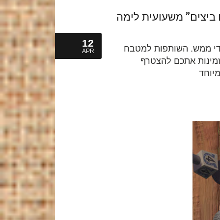
ביצים” משעועית לימה
12
ידי ממש. השותפות למטבח
APR
זמינות אתכם להצטרף
יוחד