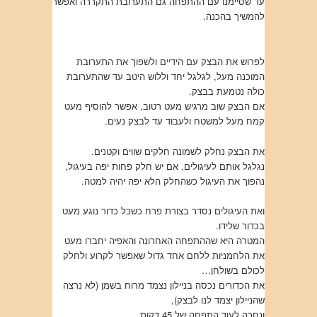
עד שסיימנו עם ההתפחה גם התערובת התקררה ואפשר
להמשיך בהכנה.
לפרוש את הבצק עם הידיים ולשפוך את התערובת
המוכנה מעל, לגלגל יחד וללוש היטב עד שהתערובת
כולה נטמעת בבצק.
אם הבצק שוב מרגיש מעט רטוב, אפשר להוסיף מעט
קמח מעל למשטח ולעבוד עד לבצק נעים.
את הבצק נחלק לשמונה חלקים שווים וקטנים.
נגלגל אותם לעיגולים, אם יש חלק פחות יפה בעיגול,
נהפוך את העיגול כשהחלק הלא יפה יהיה למטה.
ואת העיגולים נסדר בצורת פרח כשכל כדור נוגע מעט
בכדור שלידו.
המטרה היא שההתפחה האחרונה והאפיה יחברו מעט
את הלחמניות ללחם אחד גדול שאפשר לקרוע ולחלק
לכולם בשולחן…
את הכדורים נכסה בניילון נצמד מרוח בשמן (לא נרצה
שהניילון יצמד לנו לבצק),
ונחכה לעוד התפחה של 45 דקות.