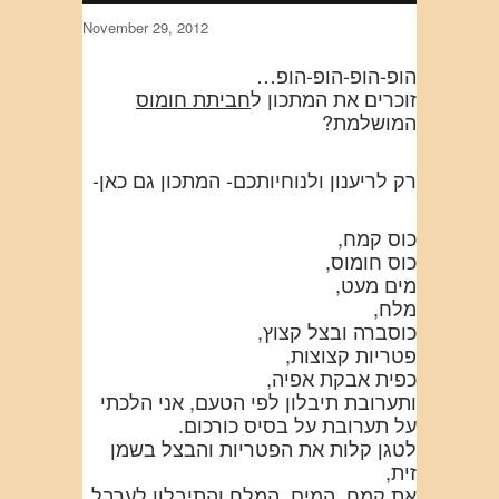
November 29, 2012
הופ-הופ-הופ-הופ…
זוכרים את המתכון ל
חביתת חומוס
המושלמת?
רק לריענון ולנוחיותכם- המתכון גם כאן-
כוס קמח,
כוס חומוס,
מים מעט,
מלח,
כוסברה ובצל קצוץ,
פטריות קצוצות,
כפית אבקת אפיה,
ותערובת תיבלון לפי הטעם, אני הלכתי
על תערובת על בסיס כורכום.
לטגן קלות את הפטריות והבצל בשמן
זית,
את קמח, המים, המלח והתיבלון לערבל