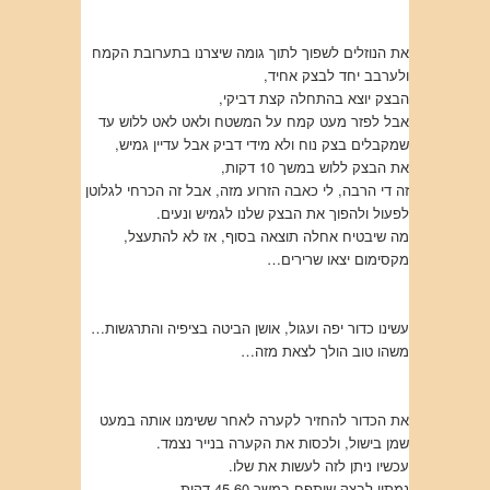
את הנוזלים לשפוך לתוך גומה שיצרנו בתערובת הקמח
ולערבב יחד לבצק אחיד,
הבצק יוצא בהתחלה קצת דביקי,
אבל לפזר מעט קמח על המשטח ולאט לאט ללוש עד
שמקבלים בצק נוח ולא מידי דביק אבל עדיין גמיש,
את הבצק ללוש במשך 10 דקות,
זה די הרבה, לי כאבה הזרוע מזה, אבל זה הכרחי לגלוטן
לפעול ולהפוך את הבצק שלנו לגמיש ונעים.
מה שיבטיח אחלה תוצאה בסוף, אז לא להתעצל,
מקסימום יצאו שרירים…
עשינו כדור יפה ועגול, אושן הביטה בציפיה והתרגשות…
משהו טוב הולך לצאת מזה…
את הכדור להחזיר לקערה לאחר ששימנו אותה במעט
שמן בישול, ולכסות את הקערה בנייר נצמד.
עכשיו ניתן לזה לעשות את שלו.
נמתין לבצק שיתפח במשך 45-60 דקות.