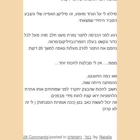
סילחו לי על הורוד מזעזע, זה סיליקון האפייה שלי והצבע
הסביר היחידי שמצאתי.
רגע לפני הכניסה לתנור נמרח מעט חלב סויה מעל לכל
כדור ונקשט בעלה רוזמרין/בזיליקום/מרווה.
נחמם את התנור ל210 מעלות ונאפה למשך 20 דקות.
מממ…. אין לי סבלנות לחכות יותר…
וואו כמה התענגנו,
ההמתנה הייתה שווה,
חשוב לחכות שהבצק יתקרר לפני שפותחים אותו אחרת
הלחמניות יראו קצת לחות מידי מבפנים.
וזה יכול לעשות כאב בטן (ככה אומרות הסבתות) ( לי זה
לא קרה)
Natalie
by
/
בצד
,
נישנושים
posted in
/
28 Comments