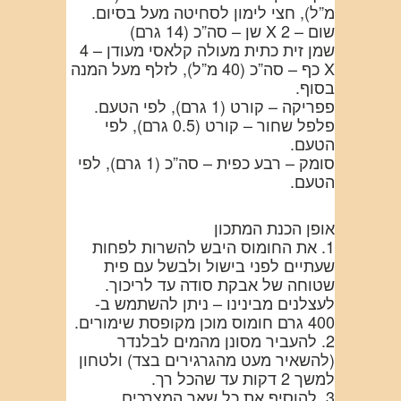
מ”ל), חצי לימון לסחיטה מעל בסיום.
שום – 2 X שן – סה”כ (14 גרם)
שמן זית כתית מעולה קלאסי מעודן – 4
X כף – סה”כ (40 מ”ל), לזלף מעל המנה
בסוף.
פפריקה – קורט (1 גרם), לפי הטעם.
פלפל שחור – קורט (0.5 גרם), לפי
הטעם.
סומק – רבע כפית – סה”כ (1 גרם), לפי
הטעם.
אופן הכנת המתכון
1. את החומוס היבש להשרות לפחות
שעתיים לפני בישול ולבשל עם פית
שטוחה של אבקת סודה עד לריכוך.
לעצלנים מבינינו – ניתן להשתמש ב-
400 גרם חומוס מוכן מקופסת שימורים.
2. להעביר מסונן מהמים לבלנדר
(להשאיר מעט מהגרגירים בצד) ולטחון
למשך 2 דקות עד שהכל רך.
3. להוסיף את כל שאר המצרכים