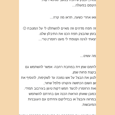
הקסם בפעולה…
וואו אחרי כשעה, תראו מה קרה…
זה תפח מדהים וזה מאיים להשתלט לי על המטבח 🙂
בזמן שהבצק תפח הכנו את התיבלון שלנו.
יצאתי לגינה וקטפתי לי מעט רוזמרין טרי…
מה עשינו…
לחמם שמן זית במחבת רחבה- אפשר להשתמש גם
בקצת פחות שמן,
לטגן את הבצל על אש נמוכה עד לשקיפות, להוסיף את
שן השום הכתושה והקורט פלפל שחור,
ואת הרוזמרין לכעוד חמש דקות טיגון בעירבוב תמידי.
כמובן שאותן הוראות הכנה אם בחרתם להשתמש
במרווה והבצל או בבזיליקום והזיתים עם העגבניות
המיובשות.