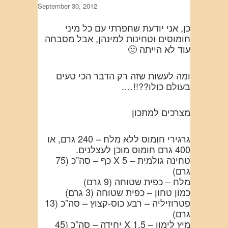
September 30, 2012
כן, אני יודעת שחפרתי עם כל מיני
חומוסים וטחינות למינהן, אבל מסבחה
עוד לא הייתה 🙂
ומה לעשות שזה רק הדבר הכי טעים
בעולם כולו??!!….
מצרכים למתכון
גרגירי חומוס ללא מלח – 240 גרם, או
400 גרם חומוס מוכן לעצלנים.
טחינה גולמית – 5 X כף – סה”כ (75
גרם)
מלח – כפית שטוחה (9 גרם)
כמון טחון – כפית שטוחה (3 גרם)
פטרוזיליה – רבע כוס-קצוץ – סה”כ (13
גרם)
מיץ לימון – 1.5 X יחידה – סה”כ (45