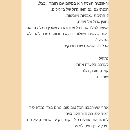
והאופציה השניה היא במקום עם רוזמרין ובצל,
הכנתי גם עם חופן גדול של בזיליקום,
5 חתיכות עגבניות מיובשות,
וחופן גדול של זיתים,
אפשר לשלב גם בצל שום ומרווה שאכין בנגלה הבאה
פשוט שעשיתי משלוח ודווקא המרווה נגמרה להם ולא
הגיעה :/
אבל כל השאר פשוט מפנקים…
נתחיל-
לערבב בקערה אחת-
קמח, סוכר, מלח
ושמרים.
אחרי שעירבבנו הכל טוב טוב, נשים בצד ונמלא סיר
רוטב קטן במים והחלב סויה,
לחמם את הנוזלים כ 2 דקות, רק עד שחמים, לא חם
מידי, עדיין נעים למגע.