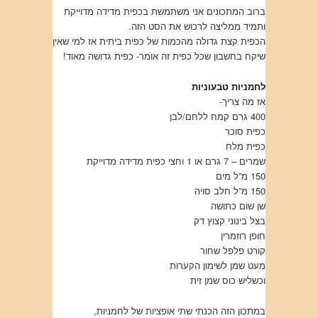
ברוב המתכונים אני משתמשת בכפית מדידה מדוייקת
ותמיד ממליצה לרכוש את הסט הזה.
הכפית קצת גדולה מהכמות של כפית ביתית אז למי שאין
שיקח בחשבון שכל כפית זה אומר- כפית גדושה מאוד!
לחמניות טבעוניות
אז מה צריך-
400 גרם קמח ללחם/לבן
כפית סוכר
כפית מלח
שמרים – 7 גרם או 1 וחצי כפית מדידה מדוייקת
150 מ”ל מים
150 מ”ל חלב סויה
שן שום כתושה
בצל בינוני קצוץ דק
חופן רוזמרין
קורט פלפל שחור
מעט שמן לשימון הקערות
וכשליש כוס שמן זית
במתכון הזה הכנתי שתי אופציות של לחמניות,