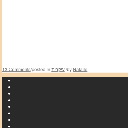
Natalie
by
/
עיקרית
posted in
/
13 Comments