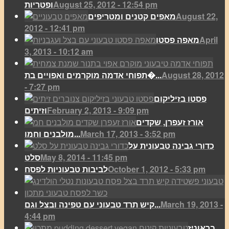
August 25, 2012 - 12:54 pm
ופטריות
August 22,
מאפים קטנים ומטריפים
2012 - 12:41 pm
April
מאפה פסטו
3, 2013 - 10:12 am
August 28, 2012
תפוחי אדמה מוקרמים ואפויים בת�...
- 7:27 pm
פסטו בזיליקום
February 2, 2013 - 9:09 pm
וזיתים
אורז זעפרן, שקדים
March 17, 2013 - 3:52 pm
מולבנים וחמו...
כדורי גבינה טבעונית על
May 8, 2014 - 11:45 pm
סלט
October 1, 2012 - 5:33 pm
לביבות טבעוניות לפסח
March 19, 2013 -
קיש תרד טבעוני עם טפינה ובצל וגם...
4:44 pm
בראוניז