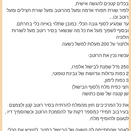
בכלים קטנים להגשה אישית,
לפזר שורת תפוחי אדמה ומעל מהרוטב ומעל שורת חצילים ומעל
רוטב וכו…
עד שמגיע לסוף גובה הכלי. כמובן שתלוי באיזה כלי בחרתם.
ובסוף לשפוך מעל את כל מה שנשאר בסיר רוטב מעל לשורות
הלזניה
ולתנור על 200 מעלות למשל כשעה.
עכשיו נכין את הרוטב-
250 מ”ל שמנת לבישול אלפרו,
2 כפות גדולות וגדושות של גבינת טופוטי,
3 כפות לימון,
חצי כפית מלח (לסוף הבישול)
שן קטנה של שום כתושה
את כל המרכיבים חוץ מהמלח להרתיח בסיר רוטב קטן ולצמצם
בעירבוב תמידי כמספר דקות עד להסמכת הרוטב וכשהסמיך דיו ,
לטעום ולהוסיף מלח.
לאחר שהסתיימה לה השעה של הבישול בתנור, להוציא את הכלי