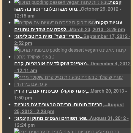
קצפת
October 29, 2012 -
מוס מנגו ובלוברי וסורבה מנגו...
12:15 am
עוגיות קוקוס
March 23, 2013 - 3:29 pm
לפסח עם שקדים טחונים...
September 17, 2012 -
כדורי “בשר” סויה ברוטב לימוני...
2:52 pm
December 4, 2012
מאפינס שוקולד עם אוכמניות, קרם...
- 12:11 am
March 20, 2013 -
עוגת שוקולד טבעונית עם בירה ויין,...
1:50 pm
August
חביתת חומוס- חביתה טבעונית עם פטריות,...
25, 2012 - 2:28 pm
August 31, 2012 -
פאי תפוחים ואגסים מתוק וקינמוני...
12:24 pm