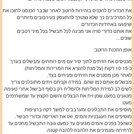
את הכדורים להכניס בזהירות לרוטב לאחר שכבר הכנסנו לתוכו את
כל המרכיבים כך שלא נצטרך להתעסק בעירבובים מיותרים
שיפגעו באחידות הכדורים.
את אותם כדורי סויה אני מכינה לכל תבשיל בכל מיני רטבים
שונים…
אופן ההכנת הרוטב:
מכניסים את הזיתים לתוך סיר עם מים רותחים ומבשלים בערך
כ-10-15 דקות (על מנת להוציא את המרירות והמליחות).
לאחר מכן מסננים את הזיתים ומניחים בצד.
מבשלים אותם כמו שהם. במידה וקניתם זיתים מתובלנים צריך
לשים לב למידת המליחות ולהמליח רק בסוף הבישול אחרי טעימה.
מטגנים במעט שמן זית את הבצלים והשום הקצוץ עד שמשחימים
מעט.
מוסיפים את התבלינים ומערבבים למשך דקה ברציפות.
מוסיפים את העגבניות והמים, ואז את האריסה וכדורי הבשר.
כשהכל בפנים והמים מגיעים עד כמעט גובה התבשיל מחכים עד
לרתיחה ומנמיכים את הלהבה ללהבה קטנה.