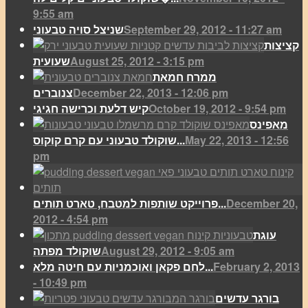
9:55 am
September 29, 2012 - 11:27 am
שניצל סויה טבעוני
קציצות
August 25, 2012 - 3:15 pm
שעועית
ממרח חמאת
December 22, 2013 - 12:06 pm
צנוברים
October 19, 2012 - 9:54 pm
קיש דלעת וכרישה חגיגי
מאפינס
May 22, 2013 - 12:56
שוקולד טבעוני עם קרם קוקוס...
pm
December 20,
פרוייקט שותפות למטבח, טארט תותים...
2012 - 4:54 pm
עוגת
August 29, 2012 - 9:05 am
שוקולד מפתה
February 2, 2013
לחם פקאן ואוכמניות עם חיטה מלא...
- 10:49 pm
בורגר עדשים