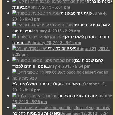
גבינת מוצרלה
April 7, 2013 - 6:01 pm
טבעונית
June 4,
עוגת גזר טבעונית
2013 - 6:43 pm
עוגת גבינה טבעונית
January 4, 2015 - 2:29 am
ופירות יער
פורים- מתכון לאוזני המן
February 20, 2013 - 8:04 pm
טבעוני...
August 21, 2012 -
פאי שוקולד שרי
3:23 pm
(לחם שכבות עם
May 4, 2013 - 6:54 pm
פסטו וזיתים לכבוד...
October 12,
מאפינס שוקולד טבעוני מושלמים ולא...
2012 - 8:16 pm
June
חביתה טבעונית מוצלחת
25, 2013 - 5:26 pm
December 12, 2012 - 5:24
סופגניות טבעוניות לחנוכה