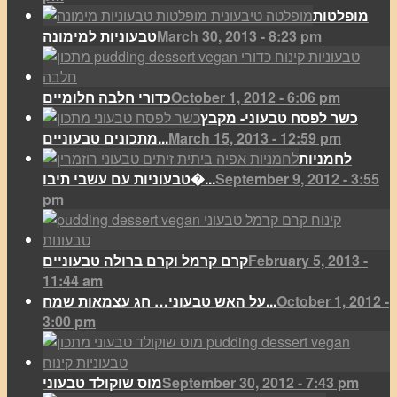
מופלטות
March 30, 2013 - 8:23 pm
טבעוניות למימונה
October 1, 2012 - 6:06 pm
כדורי חלבה חלומיים
כשר לפסח טבעוני- מקבץ
March 15, 2013 - 12:59 pm
מתכונים טבעוניים...
לחמניות
September 9, 2012 - 3:55
טבעוניות עם עשבי תיבו�...
pm
February 5, 2013 -
קרם קרמל וקרם ברולה טבעוניים
11:44 am
October 1, 2012 -
על האש טבעוני… חג עצמאות שמח...
3:00 pm
September 30, 2012 - 7:43 pm
מוס שוקולד טבעוני