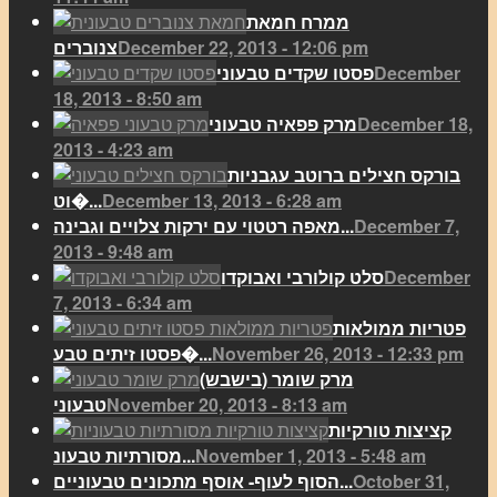
ממרח חמאת
December 22, 2013 - 12:06 pm
צנוברים
December
פסטו שקדים טבעוני
18, 2013 - 8:50 am
December 18,
מרק פפאיה טבעוני
2013 - 4:23 am
בורקס חצילים ברוטב עגבניות
December 13, 2013 - 6:28 am
וט�...
December 7,
מאפה רטטוי עם ירקות צלויים וגבינה...
2013 - 9:48 am
December
סלט קולורבי ואבוקדו
7, 2013 - 6:34 am
פטריות ממולאות
November 26, 2013 - 12:33 pm
פסטו זיתים טבע�...
מרק שומר (בישבש)
November 20, 2013 - 8:13 am
טבעוני
קציצות טורקיות
November 1, 2013 - 5:48 am
מסורתיות טבעונ...
October 31,
הסוף לעוף- אוסף מתכונים טבעוניים...