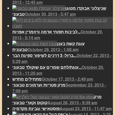
2013 - 12:45 pm
שניצלוני אבוקדו מטוגן
October 30, 2013 - 5:47 am
טבעוני
October 29,
לביבות תפוחי אדמה ורוזמרין אפויות...
2013 - 5:14 am
עוגת קשת בענן
October 28, 2013 - 1:08 am
טבעונית
October 22, 2013 -
ברזל- 3 דרכים לשיפור ספיגת הבר...
5:29 am
October 20,
עוגת/לחם שמרים עם שוקולד טבעוני...
2013 - 11:20 am
October 17, 2013 - 2:49 pm
מתחילים מחדש
September 23, 2013 -
מרק פטריות וערמונים טבעוני
7:09 pm
מרק
August 28, 2013 - 9:39 am
קוקוס וקארי טבעוני
August 23, 2013 - 11:47 am
פוסטאישי וגבינת מקדמיה
August 14, 2013 - 2:35
צ’יפס קייל עם קקאו וקינמון