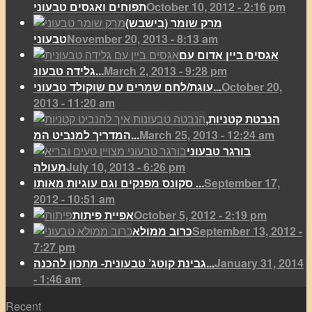
October 10, 2012 - 2:16 pm
תפוחים ואגסים טבעוני
מרק שומר (בישבש)
November 20, 2013 - 8:13 am
טבעוני
אגסים ביין אדום עם
March 2, 2013 - 9:28 pm
גלידה טבעונ...
October 20,
עוגת/לחם שמרים עם שוקולד טבעוני...
2013 - 11:20 am
הנבטת קטניות,
March 25, 2013 - 12:24 am
המדריך למנביט המ...
בורגר טבעוני
July 10, 2013 - 6:26 pm
מעולה
September 17,
סקונס מפנקים וגם עוגיות מאותו ...
2012 - 10:51 am
October 5, 2012 - 2:19 pm
אפיית פיתות
September 13, 2012 -
כרוב ממולא
7:27 pm
January 31, 2014
גבינת קוטג’ טבעונית- מתכון להכנה...
- 1:46 am
Recent