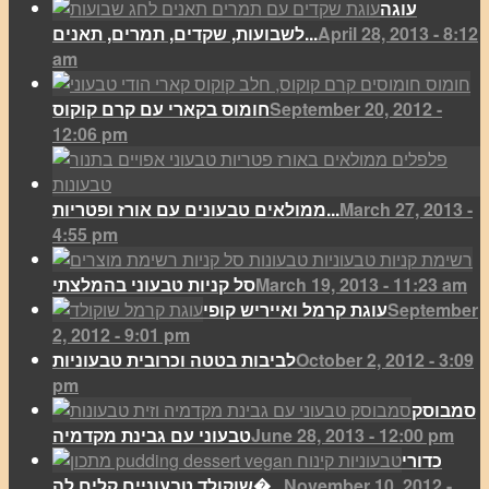
עוגה
April 28, 2013 - 8:12
לשבועות, שקדים, תמרים, תאנים...
am
September 20, 2012 -
חומוס בקארי עם קרם קוקוס
12:06 pm
March 27, 2013 -
ממולאים טבעונים עם אורז ופטריות...
4:55 pm
March 19, 2013 - 11:23 am
סל קניות טבעוני בהמלצתי
September
עוגת קרמל ואייריש קופי
2, 2012 - 9:01 pm
October 2, 2012 - 3:09
לביבות בטטה וכרובית טבעוניות
pm
סמבוסק
June 28, 2013 - 12:00 pm
טבעוני עם גבינת מקדמיה
כדורי
November 10, 2012 -
שוקולד טבעוניים קלים לה�...