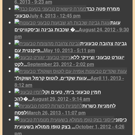
6, 2013 - 9:23 am
ממרח פטה כבד
July 4, 2013 - 12:45 pm
טבעוני
עוגת
August 24, 2012 - 9:30
שכבות גבינה וביסקוויטים �...
pm
גבינה צהובה טבעונית
May 10, 2013 - 5:11 pm
פיקנטית עם...
יוגורט טבעוני וציזיקי ללא
September 23, 2012 - 2:02 pm
לקט...
April 11, 2013 -
עוגת שקדים, לוטוס קרמל ושוקולד...
8:12 am
חמין טבעוני ביתי, טעים וקל
August 29, 2012 - 9:14 am
להכ�...
לחמניות כשרות
March 26, 2013 - 11:07 pm
לפסח
כיסוני
October 1, 2012 - 4:26
בצק טופו ממולא בשעועית ...
pm