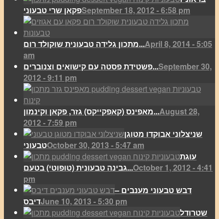
September 18, 2012 - 6:58 pm
פקאן שרי טבעוני
April 8, 2014 - 5:05
מתכון גלידה טבעונית שוקולד רום...
am
September 30,
פשטידת פסטה עם קישואים וצנוברים...
2012 - 9:11 pm
August 28,
מאפינס (קאפקייקס) גזר, פקאן וקינמון...
2012 - 7:59 pm
שניצלוני אבוקדו מטוגן
October 30, 2013 - 5:47 am
טבעוני
עוגת
October 1, 2012 - 4:41
גבינה טבעונית (טופוטי) בטעם...
pm
דבש טבעוני מענבים –
June 10, 2013 - 5:30 pm
דיבס
שטרודל