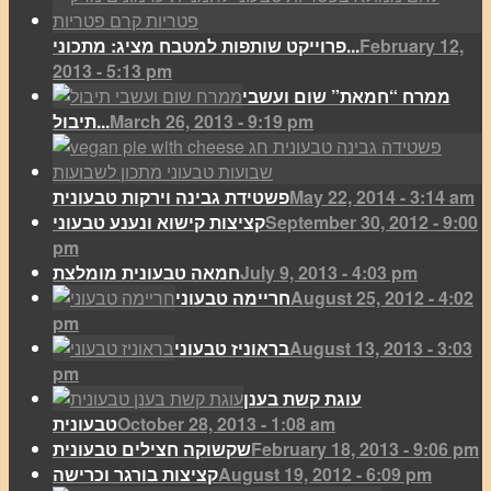
February 12,
פרוייקט שותפות למטבח מציג: מתכוני...
2013 - 5:13 pm
ממרח “חמאת” שום ועשבי
March 26, 2013 - 9:19 pm
תיבול...
May 22, 2014 - 3:14 am
פשטידת גבינה וירקות טבעונית
September 30, 2012 - 9:00
קציצות קישוא ונענע טבעוני
pm
July 9, 2013 - 4:03 pm
חמאה טבעונית מומלצת
August 25, 2012 - 4:02
חריימה טבעוני
pm
August 13, 2013 - 3:03
בראוניז טבעוני
pm
עוגת קשת בענן
October 28, 2013 - 1:08 am
טבעונית
February 18, 2013 - 9:06 pm
שקשוקה חצילים טבעונית
August 19, 2012 - 6:09 pm
קציצות בורגר וכרישה