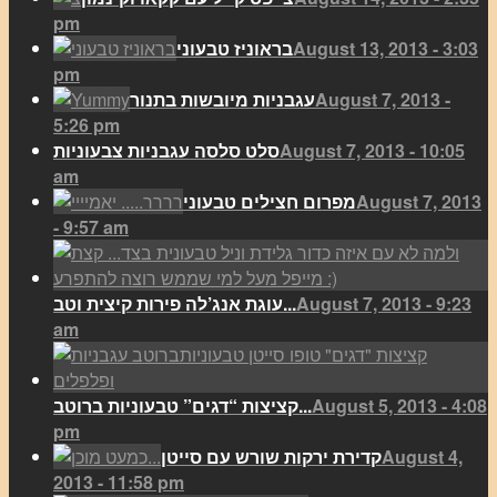
pm
August 13, 2013 - 3:03
בראוניז טבעוני
pm
August 7, 2013 -
עגבניות מיובשות בתנור
5:26 pm
August 7, 2013 - 10:05
סלט סלסה עגבניות צבעוניות
am
August 7, 2013
מפרום חצילים טבעוני
- 9:57 am
August 7, 2013 - 9:23
עוגת אנג’לה פירות קיצית וטב...
am
August 5, 2013 - 4:08
קציצות “דגים” טבעוניות ברוטב...
pm
August 4,
קדירת ירקות שורש עם סייטן
2013 - 11:58 pm