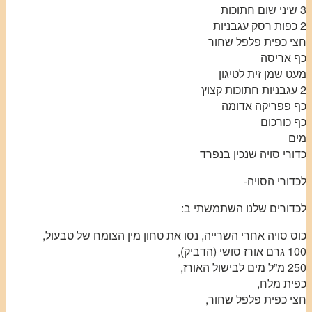
3 שיני שום חתוכות
2 כפות רסק עגבניות
חצי כפית פלפל שחור
כף אריסה
מעט שמן זית לטיגון
2 עגבניות חתוכות קצוץ
כף פפריקה אדומה
כף כורכום
מים
כדורי סויה שנכין בנפרד
לכדורי הסויה-
לכדורים שלנו השתמשתי ב:
כוס סויה אחרי השרייה, נסו את טחון מין הצומח של טבעול,
100 גרם אורז סושי (הדביק),
250 מ”ל מים לבישול האורז,
כפית מלח,
חצי כפית פלפל שחור,