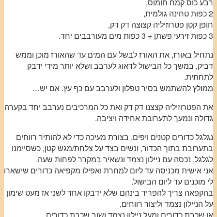
רבע כוס קמח חומוס,
2 כפות טחינה גולמית,
חופן קטן פטרוזיליה קצוצה דק דק,
3 כפות זירעי פשתן + 3 כפות מים מעורבבים יחד.
נתחיל באורז, את האורז לבשל עם המים עד שהאורז מוכן וממש
דביק, במשך כל הבישול לדאוג לערבב ושלא יותר מידי ידבק
לתחתית.
ממולץ להשתמש בסיר טפלון ולערבב עם כף עץ. אם יש…
את הפטרוזיליה קצצנו דק דק ואת כל המרכיבים נערבב יחד בקערה
גדולה ונמעך לתערובת אחידה ויציבה.
נגלגל כדורים קטנים ויפים, בצורת מעיכה כדי לא להותיר רווחים
בתערובת בתוך הכדור, ונשים בצד על צלחת/מגש קטן, כשסיימנו
לגלגל, נכסה עם ניילון נצמד ונשאיר במקרר לפחות שעה.
אני אישית מכניסה עד ליום למחרת ואפילו מקפיאה כדורים שישארו
לי מוכנים עד ליום הבישול.
בהקפאה צריך להפריד בינהם שלא ידבקו אחד לשני אז מעט שימון
על הניילון נצמד וליצור רווחים,
או שכבת כדורים ומעל ניילון נצמד ושוב שכבת כדורים.