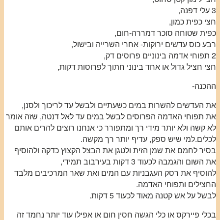
3 עלי דפנה,
חצי כפית כמון,
כפית שטוחה סוכר דמררה-חום,
רבע כוס עדשים ירוקות- אחרי השרייה ובישול,
2 תפוחי אדמה בינוניים פרוסים דק,
חצי חציל גדול או אחד בינוני חתוך לפרוסות דקות,
ההכנה-
את העדשים להשרות במים כשעתיים ולבשל עד לריכוך ולסנן,
את תפוחי האדמה הפרוסים לבשל במים עד לאל דנטה, שזה אומר
לא קשה ולא יותר מידי רך ומתפורר כי אנחנו רוצים להרים אותם
לכלים.למי שיש ספק, עדיף יותר רך מקשה.
בסיר לחמם את שמן הזית ולטגן את הבצל הקצוץ כדקה ולהוסיף
את השום והגמבה לכעוד 3 דקות בעירבוב תמידי,
להוסיף את רסק העגבניות עם המים ואת שאר המרכיבים מלבד
החצילים ותפוחי האדמה.
לבשל על אש קטנה מאוד לכעוד 5 דקות.
בכלי פיירקס או כלי הגשה חסין חום או אפילו עוד יותר נחמד זה