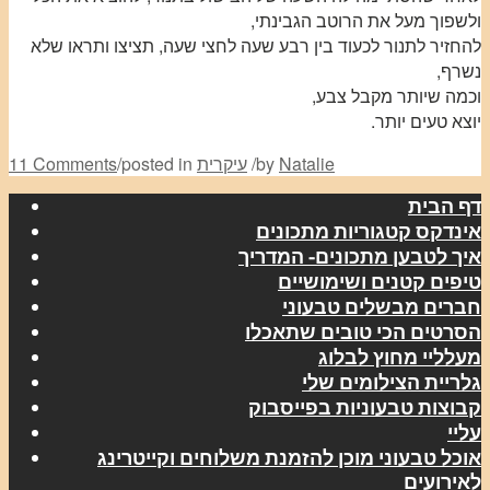
ולשפוך מעל את הרוטב הגבינתי,
להחזיר לתנור לכעוד בין רבע שעה לחצי שעה, תציצו ותראו שלא
נשרף,
וכמה שיותר מקבל צבע,
יוצא טעים יותר.
Natalie
by
/
עיקרית
posted in
/
11 Comments
דף הבית
אינדקס קטגוריות מתכונים
איך לטבען מתכונים- המדריך
טיפים קטנים ושימושיים
חברים מבשלים טבעוני
הסרטים הכי טובים שתאכלו
מעלליי מחוץ לבלוג
גלריית הצילומים שלי
קבוצות טבעוניות בפייסבוק
עליי
אוכל טבעוני מוכן להזמנת משלוחים וקייטרינג
לאירועים