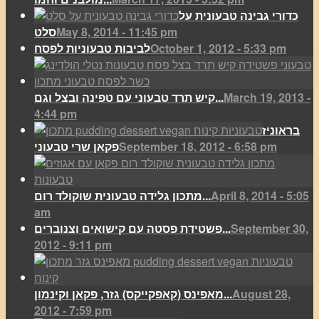
כדורי גבינה טבעונית על
May 8, 2014 - 11:45 pm
סלט
October 1, 2012 - 5:33 pm
לביבות טבעוניות לפסח
March 19, 2013 -
קיש תרד טבעוני עם טפינה ובצל וגם...
4:44 pm
בראוניז
September 18, 2012 - 6:58 pm
פקאן שרי טבעוני
April 8, 2014 - 5:05
מתכון גלידה טבעונית שוקולד רום...
am
September 30,
פשטידת פסטה עם קישואים וצנוברים...
2012 - 9:11 pm
August 28,
מאפינס (קאפקייקס) גזר, פקאן וקינמון...
2012 - 7:59 pm