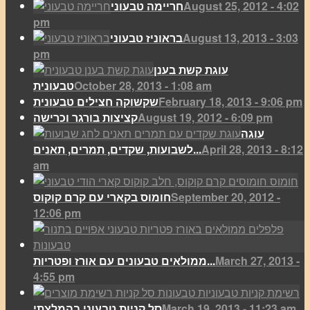
August 25, 2012 - 4:02
חריימה טבעוני
pm
August 13, 2013 - 3:03
בראוניז טבעוני
pm
עוגת קשת בענן
October 28, 2013 - 1:08 am
טבעונית
February 18, 2013 - 9:06 pm
שקשוקה חצילים טבעונית
August 19, 2012 - 6:09 pm
קציצות בורגר וכרישה
עוגה
April 28, 2013 - 8:12
לשבועות, שקדים, תמרים, תאנים...
am
September 20, 2012 -
חומוס בקארי עם קרם קוקוס
12:06 pm
March 27, 2013 -
ממולאים טבעונים עם אורז ופטריות...
4:55 pm
March 19, 2013 - 11:23 am
סל קניות טבעוני בהמלצתי