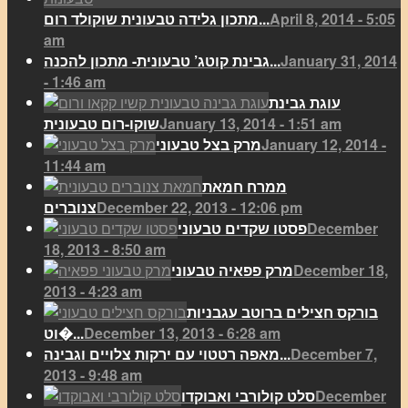
April 8, 2014 - 5:05
מתכון גלידה טבעונית שוקולד רום...
am
January 31, 2014
גבינת קוטג’ טבעונית- מתכון להכנה...
- 1:46 am
עוגת גבינת
January 13, 2014 - 1:51 am
שוקו-רום טבעונית
January 12, 2014 -
מרק בצל טבעוני
11:44 am
ממרח חמאת
December 22, 2013 - 12:06 pm
צנוברים
December
פסטו שקדים טבעוני
18, 2013 - 8:50 am
December 18,
מרק פפאיה טבעוני
2013 - 4:23 am
בורקס חצילים ברוטב עגבניות
December 13, 2013 - 6:28 am
וט�...
December 7,
מאפה רטטוי עם ירקות צלויים וגבינה...
2013 - 9:48 am
December
סלט קולורבי ואבוקדו