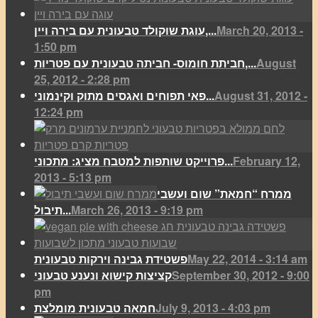
March 20, 2013 -
עוגת שוקולד טבעונית עם בירה ויין,...
1:50 pm
August
חביתת חומוס- חביתה טבעונית עם פטריות,...
25, 2012 - 2:28 pm
August 31, 2012 -
פאי תפוחים ואגסים מתוק וקינמוני...
12:24 pm
February 12,
פרוייקט שותפות למטבח מציג: מתכוני...
2013 - 5:13 pm
ממרח “חמאת” שום ועשבי
March 26, 2013 - 9:19 pm
תיבול...
May 22, 2014 - 3:14 am
פשטידת גבינה וירקות טבעונית
September 30, 2012 - 9:00
קציצות קישוא ונענע טבעוני
pm
July 9, 2013 - 4:03 pm
חמאה טבעונית מומלצת