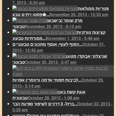
7, 2013 - 6:34 am
פטריות ממולאות
November 26, 2013 - 12:33 pm
פסטו זיתים טבע�...
מרק שומר (בישבש)
November 20, 2013 - 8:13 am
טבעוני
קציצות טורקיות
November 1, 2013 - 5:48 am
מסורתיות טבעונ...
October 31,
הסוף לעוף- אוסף מתכונים טבעוניים...
2013 - 12:45 pm
שניצלוני אבוקדו מטוגן
October 30, 2013 - 5:47 am
טבעוני
October 29,
לביבות תפוחי אדמה ורוזמרין אפויות...
2013 - 5:14 am
עוגת קשת בענן
October 28, 2013 - 1:08 am
טבעונית
October 22, 2013 -
ברזל- 3 דרכים לשיפור ספיגת הבר...
5:29 am
October 20,
עוגת/לחם שמרים עם שוקולד טבעוני...