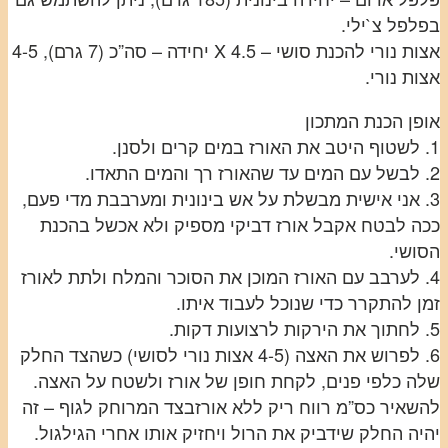
בפלפל צ`ילי.
אצות נורי להכנת סושי – 4.5 X יחידה – סה”כ (7 גרם), 4-5
אצות נורי.
אופן הכנת המתכון
1. לשטוף היטב את האורז במים קרים ולסנן.
2. לבשל עם המים עד שהאורז רך והמים התאדו.
3. אני אישית מבשלת על אש בינונית ומערבבת מדי פעם,
ככה לבטח אקבל אורז דביקי מספיק ולא אכשל בהכנת
הסושי.
4. לערבב עם האורז המוכן את הסוכר והמלח ולתת לאורז
זמן להתקרר כדי שנוכל לעבוד איתו.
5. לחתוך את הירקות לרצועות דקות.
6. לפרוש את האצה (4-5 אצות נורי לסושי) כשהצד החלק
שלה כלפי פנים, לקחת חופן של אורז ולשטח על האצה.
להשאיר כס”מ רווח ריק ללא אורזבצד המרוחק לגוף – זה
יהיה החלק שידביק את הרול ויחזיק אותו אחרי הגילגול.