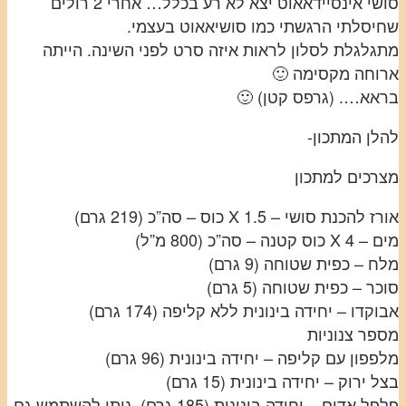
סושי אינסיידאאוט יצא לא רע בכלל… אחרי 2 רולים
שחיסלתי הרגשתי כמו סושיאאוט בעצמי.
מתגלגלת לסלון לראות איזה סרט לפני השינה. הייתה
ארוחה מקסימה 🙂
בראא…. (גרפס קטן) 🙂
להלן המתכון-
מצרכים למתכון
אורז להכנת סושי – 1.5 X כוס – סה”כ (219 גרם)
מים – 4 X כוס קטנה – סה”כ (800 מ”ל)
מלח – כפית שטוחה (9 גרם)
סוכר – כפית שטוחה (5 גרם)
אבוקדו – יחידה בינונית ללא קליפה (174 גרם)
מספר צנוניות
מלפפון עם קליפה – יחידה בינונית (96 גרם)
בצל ירוק – יחידה בינונית (15 גרם)
פלפל אדום – יחידה בינונית (185 גרם), ניתן להשתמש גם