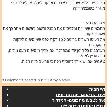
חצי כפית פלפל שחור ורבע כפית אבקת ג’ינג’ר או ג’ינג’ר טרי
מוגרר בפומפיה דקה
אופן ההכנה:
מחממים שמן זית ומכניסים את הבצל והשום ראשונים אחר כך את
שאר הירקות.
את הטופו משרים ברוטב ל 10 דקות לפני שמוסיפים לירקות
המוקפצים.
מערבבים כל הזמן עד שמתרכך ואם צריך מוסיפים מעט נוזלים,
סויה או יין למשל.
טועמים אם יש צורך להוסיף מלח כי הרוטב סויה מלוח.
Natalie
by
/
עיקרית
posted in
/
3 Comments
דף הבית
אינדקס קטגוריות מתכונים
איך לטבען מתכונים- המדריך
טיפים קטנים ושימושיים