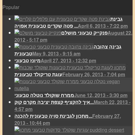
Popular
גבינת
April 6, 2013 - 7:22 pm
פטה שקדים טבעונית אפויה ...
August 22,
פנקייק טבעוני מושלם
2012 - 5:17 pm
גבינה צהובה
May 9, 2013 - 9:15 am
טבעונית
April 27, 2013 - 12:32 pm
מיונז טבעוני
February 26, 2013 - 7:04 pm
עוגת טריקולד טבעונית
June 12, 2013 - 3:30 pm
ממרח שוקולד נוטלה טבעוני
March 22, 2013 -
איך להקציף קצפת יציבה מקרם קוק...
4:57 pm
February 27,
מתכון לגבינת סויה טבעונית להכנה...
2013 - 10:44 pm