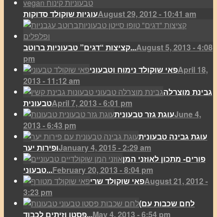
August 29, 2012 - 10:41 am
עוגיות שוקולד סדוקות
August 5, 2013 - 4:08
קציצות “דגים” טבעוניות ברוטב...
pm
April 18,
פאי שוקולד נימוח וטבעוני
2013 - 11:12 am
גבינת מוצרלה
April 7, 2013 - 6:01 pm
טבעונית
June 4,
עוגת גזר טבעונית
2013 - 6:43 pm
עוגת גבינה טבעונית
January 4, 2015 - 2:29 am
ופירות יער
פורים- מתכון לאוזני המן
February 20, 2013 - 8:04 pm
טבעוני...
August 21, 2012 -
פאי שוקולד שרי
3:23 pm
(לחם שכבות עם
May 4, 2013 - 6:54 pm
פסטו וזיתים לכבוד...