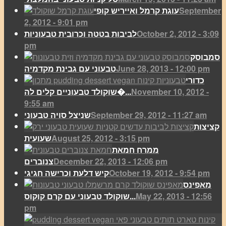
September
עוגת קרמל ואייריש קופי
2, 2012 - 9:01 pm
October 2, 2012 - 3:09
לביבות בטטה וכרובית טבעוניות
pm
סמבוסק
June 28, 2013 - 12:00 pm
טבעוני עם גבינת מקדמיה
כדורי
November 10, 2012 -
שוקולד טבעוניים קלים לה�...
9:55 am
September 29, 2012 - 11:27 am
שניצל סויה טבעוני
קציצות
August 25, 2012 - 3:15 pm
שעועית
ממרח חמאת
December 22, 2013 - 12:06 pm
צנוברים
October 19, 2012 - 9:54 pm
קיש דלעת וכרישה חגיגי
מאפינס
May 22, 2013 - 12:56
שוקולד טבעוני עם קרם קוקוס...
pm