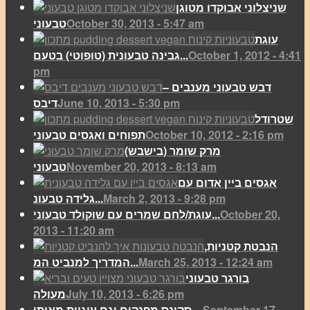
שניצלוני אבוקדו מטוגן
October 30, 2013 - 5:47 am
טבעוני
עוגת
October 1, 2012 - 4:41
גבינה טבעונית (טופוטי) בטעם...
pm
דבש טבעוני מענבים –
June 10, 2013 - 5:30 pm
דיבס
שטרודל
October 10, 2012 - 2:16 pm
תפוחים ואגסים טבעוני
מרק שומר (בישבש)
November 20, 2013 - 8:13 am
טבעוני
אגסים ביין אדום עם
March 2, 2013 - 9:28 pm
גלידה טבעונ...
October 20,
עוגת/לחם שמרים עם שוקולד טבעוני...
2013 - 11:20 am
הנבטת קטניות,
March 25, 2013 - 12:24 am
המדריך למנביט המ...
בורגר טבעוני
July 10, 2013 - 6:26 pm
מעולה
September 17,
סקונס מפנקים וגם עוגיות מאותו ...