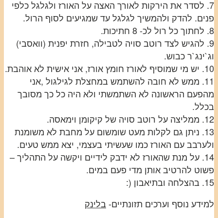
7. לסדר את הירקות לאורך האצה על האורז ולגלגל כלפי
פנים. להדק ולהמשיך לגלגל עד שמגיעים לסוף הרול.
8. לחתוך כל רול לכ- 8 חתיכות.
9. להגיש לצד רוטב סויה לטבילה, חזרת יפנית (וואסבי)
וג`ינג`ר כבוש.
10. יש מי שמוסיף לאורז חומץ אורז, אני אישית לא אוהבת.
11. ממש לא חובה להשתמש במחצלת לגילגול ,אני
מהפעם הראשונה לא השתמשתי ולא היה כל כך מסובך
בכלל.
12. ממליצה על רוטב סויה של קיקומן וימאסה.
13. ניתן גם לקלות מעט שומשום על מחבת לא משומנת
ולערבב עם האורז כמו שעשיתי בעצמי, יצא ממש טעים.
14. על מנת שהאורז לא ידבק לידיים ויקשה על התהליך –
פשוט להרטיב אותן מדי פעם במים.
15. בהצלחה ובתיאבון (:
למידע נוסף וערכים תזונתיים-
בלינק