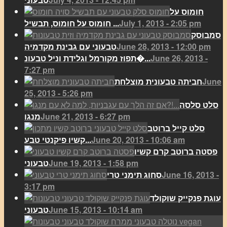
חומוס על
July 1, 2013 - 2:05 pm
חומוס על חומוס, תבשיל ...
סמבוסק
June 28, 2013 - 12:00 pm
טבעוני עם גבינת מקדמיה
June 26, 2013 -
תפוז מקורמל וגלידת וניל טבעונ�...
7:27 pm
June
חביתה טבעונית מוצלחת
25, 2013 - 5:26 pm
סלט סלסה
June 21, 2013 - 6:27 pm
מנגו
סלט קייל ברוטב
June 20, 2013 - 10:06 am
קשיו פיקנטי טבע...
פסטה ברוטב קרם קשיו
June 19, 2013 - 1:58 pm
טבעוני
June 16, 2013 -
סחוג תימני טרי
3:17 pm
עוגת פנקייק שוקולד
June 15, 2013 - 10:14 am
טבעוני