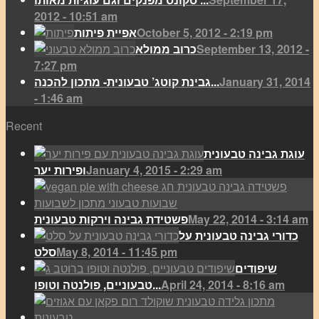
2012 - 10:51 am
October 5, 2012 - 2:19 pm
אפיית פיתות
September 13, 2012 -
כרוב ממולא
7:27 pm
January 31, 2014
גבינת קוטג’ טבעונית- מתכון להכנה...
- 1:46 am
Recent
עוגת גבינה טבעונית
January 4, 2015 - 2:29 am
ופירות יער
May 22, 2014 - 3:14 am
פשטידת גבינה וירקות טבעונית
כדורי גבינה טבעונית על
May 8, 2014 - 11:45 pm
סלט
שיפודים
April 24, 2014 - 8:16 am
טבעוניים, פולנטה וטופו...