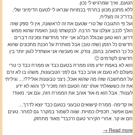
הטעם, ואיך שמרגיש לי נכון.
ללא מתכון מכוון בחרתי בכמויות שנראו לי לטעם הדימיוני שלי,
בדר”כ זה מצליח,
ועל פי התגובה של טרי שטעם את זה לראשונה, אין לי ספק שזה
הולך לככב אצלנו עוד הרבה. לבקשתו! (טוב האמת שהוא ממש
דרש, הוא טוען שבגלל הבלוג אני יותר מחדשת ומכינה דברים
חדשים כל הזמן (שזה טוב) אבל מוותרת על הכנת מתכונים שהוא
כל כך התאהב בהם), צודק. אז מעכשיו אני אשתדל לגוון יותר בין
חדשים לקודמים 🙂
הוא לא באמת יודע מהו ממרח בטעם כבד או ממרח כבד כי טרי
מעולם לא טעם או אהב כבד גם לפני הטבעונות, משהו בו לא זרם
על המחשבה שזה מה שהוא אוכל, ניצני טבעונות אולי??!… וגיליתי
את זה כששאלתי אותו “מה הטעם הזה מזכיר לך והוא לא ידע
לענות”. אבל הוא מ-אוד אוהב את הממרח הזה, וגם אני. מאוד!
אז קדימה- ממרח קישואים טבעוני בטעם כבד יוצא לדרך…
ואם אפשר, תכפילו כמויות. שווה לשמור במקרר גם למחר. טעים
חם או קר. אחרי הקירור טעם ה”כבד” מאוד מתחזק.
Read more →