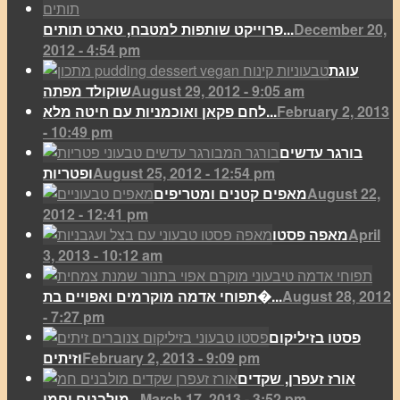
December 20,
פרוייקט שותפות למטבח, טארט תותים...
2012 - 4:54 pm
עוגת
August 29, 2012 - 9:05 am
שוקולד מפתה
February 2, 2013
לחם פקאן ואוכמניות עם חיטה מלא...
- 10:49 pm
בורגר עדשים
August 25, 2012 - 12:54 pm
ופטריות
August 22,
מאפים קטנים ומטריפים
2012 - 12:41 pm
April
מאפה פסטו
3, 2013 - 10:12 am
August 28, 2012
תפוחי אדמה מוקרמים ואפויים בת�...
- 7:27 pm
פסטו בזיליקום
February 2, 2013 - 9:09 pm
וזיתים
אורז זעפרן, שקדים
March 17, 2013 - 3:52 pm
מולבנים וחמו...