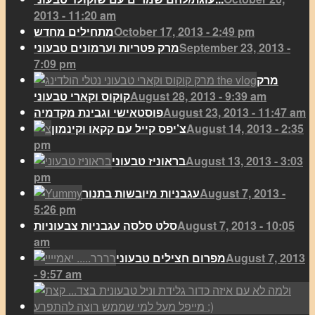
2013 - 11:20 am
October 17, 2013 - 2:49 pm
מתחילים מחדש
September 23, 2013 -
מרק פטריות וערמונים טבעוני
7:09 pm
מרק
August 28, 2013 - 9:39 am
קוקוס וקארי טבעוני
August 23, 2013 - 11:47 am
פוסטאישי וגבינת מקדמיה
August 14, 2013 - 2:35
צ’יפס קייל עם קקאו וקינמון
pm
August 13, 2013 - 3:03
בראוניז טבעוני
pm
August 7, 2013 -
עגבניות מיובשות בתנור
5:26 pm
August 7, 2013 - 10:05
סלט סלסה עגבניות צבעוניות
am
August 7, 2013
מפרום חצילים טבעוני
- 9:57 am