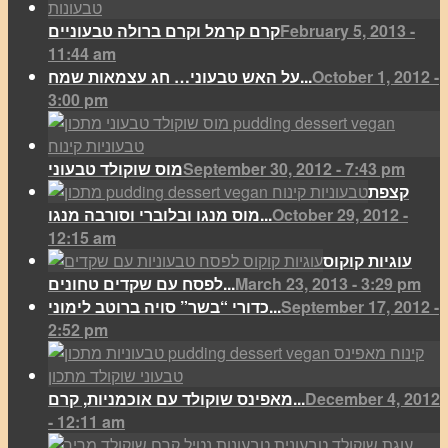
February 5, 2013 -
קרם קרמל וקרם ברולה טבעוניים
11:44 am
October 1, 2012 -
על האש טבעוני… חג עצמאות שמח...
3:00 pm
September 30, 2012 - 7:43 pm
מוס שוקולד טבעוני
קצפת
October 29, 2012 -
מוס מנגו ובלוברי וסורבה מנגו...
12:15 am
עוגיות קוקוס
March 23, 2013 - 3:29 pm
לפסח עם שקדים טחונים...
September 17, 2012 -
כדורי “בשר” סויה ברוטב לימוני...
2:52 pm
December 4, 2012
מאפינס שוקולד עם אוכמניות, קרם...
- 12:11 am