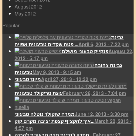
August 2012
May 2012
Popular
גבינת
April 6, 2013 - 7:22 pm
פטה שקדים טבעונית אפויה ...
August 22,
פנקייק טבעוני מושלם
2012 - 5:17 pm
גבינה צהובה
May 9, 2013 - 9:15 am
טבעונית
April 27, 2013 - 12:32 pm
מיונז טבעוני
February 26, 2013 - 7:04 pm
עוגת טריקולד טבעונית
June 12, 2013 - 3:30 pm
ממרח שוקולד נוטלה טבעוני
March 22, 2013 -
איך להקציף קצפת יציבה מקרם קוק...
4:57 pm
February 27,
מתכון לגבינת סויה טבעונית להכנה...