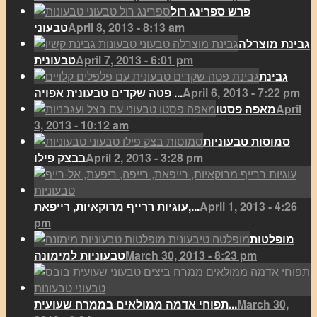
פרש ספרינג רול
April 8, 2013 - 8:13 am
טבעוני
גבינת מוצרלה
April 7, 2013 - 6:01 pm
טבעונית
גבינת
April 6, 2013 - 7:22 pm
פטה שקדים טבעונית אפויה ...
April
מאפה פסטו
3, 2013 - 10:12 am
סמוסות טבעוניות
April 2, 2013 - 3:28 pm
בבצק פילו
April 1, 2013 - 4:26
עוגיות ררייף מרוקאיות, רייפאת,...
pm
מופלטות
March 30, 2013 - 8:23 pm
טבעוניות למימונה
March 30,
תפוחי אדמה ממולאים בממרח שעועית...