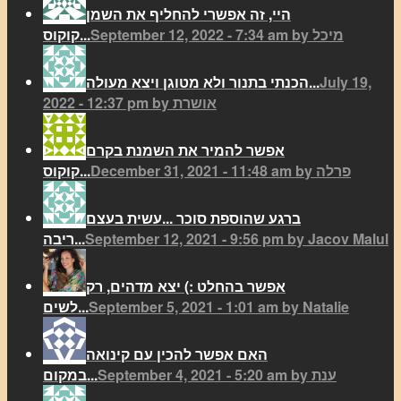
היי, זה אפשרי להחליף את השמן
September 12, 2022 - 7:34 am by מיכל
קוקוס...
July 19,
הכנתי בתנור ולא מטוגן ויצא מעולה...
2022 - 12:37 pm by אושרת
אפשר להמיר את השמנת בקרם
December 31, 2021 - 11:48 am by פרלה
קוקוס...
ברגע שהוספת סוכר ...עשית בעצם
September 12, 2021 - 9:56 pm by Jacov Malul
ריבה...
אפשר בהחלט :) יצא מדהים, רק
September 5, 2021 - 1:01 am by Natalie
לשים...
האם אפשר להכין עם קינואה
September 4, 2021 - 5:20 am by ענת
במקום...