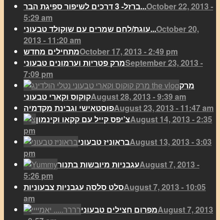
October 22, 2013 -
ברזל- 3 דרכים לשיפור ספיגת הבר...
5:29 am
October 20,
עוגת/לחם שמרים עם שוקולד טבעוני...
2013 - 11:20 am
October 17, 2013 - 2:49 pm
מתחילים מחדש
September 23, 2013 -
מרק פטריות וערמונים טבעוני
7:09 pm
מרק
August 28, 2013 - 9:39 am
קוקוס וקארי טבעוני
August 23, 2013 - 11:47 am
פוסטאישי וגבינת מקדמיה
August 14, 2013 - 2:35
צ’יפס קייל עם קקאו וקינמון
pm
August 13, 2013 - 3:03
בראוניז טבעוני
pm
August 7, 2013 -
עגבניות מיובשות בתנור
5:26 pm
August 7, 2013 - 10:05
סלט סלסה עגבניות צבעוניות
am
August 7, 2013
מפרום חצילים טבעוני