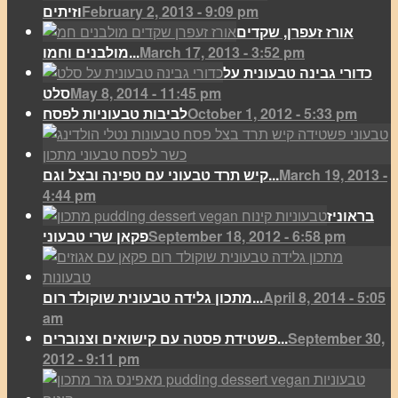
February 2, 2013 - 9:09 pm
וזיתים
אורז זעפרן, שקדים
March 17, 2013 - 3:52 pm
מולבנים וחמו...
כדורי גבינה טבעונית על
May 8, 2014 - 11:45 pm
סלט
October 1, 2012 - 5:33 pm
לביבות טבעוניות לפסח
March 19, 2013 -
קיש תרד טבעוני עם טפינה ובצל וגם...
4:44 pm
בראוניז
September 18, 2012 - 6:58 pm
פקאן שרי טבעוני
April 8, 2014 - 5:05
מתכון גלידה טבעונית שוקולד רום...
am
September 30,
פשטידת פסטה עם קישואים וצנוברים...
2012 - 9:11 pm