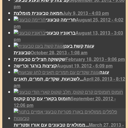
pm
July 9, 2013 - 4:03 pm
חמאה טבעונית מומלצת
August 25, 2012 - 4:02
חריימה טבעוני
pm
August 13, 2013 - 3:03
בראוניז טבעוני
pm
עוגת קשת בענן
October 28, 2013 - 1:08 am
טבעונית
February 18, 2013 - 9:06 pm
שקשוקה חצילים טבעונית
August 19, 2012 - 6:09 pm
קציצות בורגר וכרישה
עוגה
April 28, 2013 - 8:12
לשבועות, שקדים, תמרים, תאנים...
am
September 20, 2012 -
חומוס בקארי עם קרם קוקוס
12:06 pm
March 27, 2013 -
ממולאים טבעונים עם אורז ופטריות...