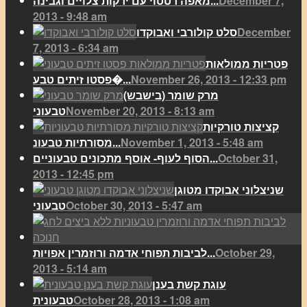
December 7,
מאפה רטטוי עם ירקות צלויים וגבינה...
2013 - 9:48 am
December
סלט קולורבי ואבוקדו
7, 2013 - 6:34 am
פטריות ממולאות
November 26, 2013 - 12:33 pm
פסטו זיתים טבע�...
מרק שומר (בישבש)
November 20, 2013 - 8:13 am
טבעוני
קציצות טורקיות
November 1, 2013 - 5:48 am
מסורתיות טבעונ...
October 31,
הסוף לעוף- אוסף מתכונים טבעוניים...
2013 - 12:45 pm
שניצלוני אבוקדו מטוגן
October 30, 2013 - 5:47 am
טבעוני
October 29,
לביבות תפוחי אדמה ורוזמרין אפויות...
2013 - 5:14 am
עוגת קשת בענן
October 28, 2013 - 1:08 am
טבעונית