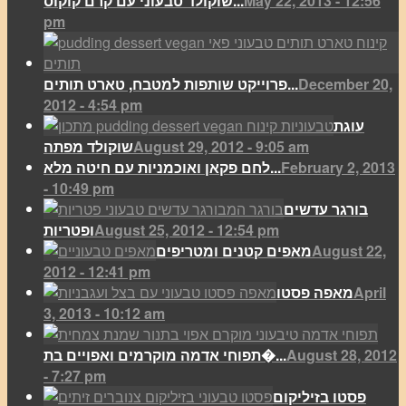
May 22, 2013 - 12:56
שוקולד טבעוני עם קרם קוקוס...
pm
December 20,
פרוייקט שותפות למטבח, טארט תותים...
2012 - 4:54 pm
עוגת
August 29, 2012 - 9:05 am
שוקולד מפתה
February 2, 2013
לחם פקאן ואוכמניות עם חיטה מלא...
- 10:49 pm
בורגר עדשים
August 25, 2012 - 12:54 pm
ופטריות
August 22,
מאפים קטנים ומטריפים
2012 - 12:41 pm
April
מאפה פסטו
3, 2013 - 10:12 am
August 28, 2012
תפוחי אדמה מוקרמים ואפויים בת�...
- 7:27 pm
פסטו בזיליקום