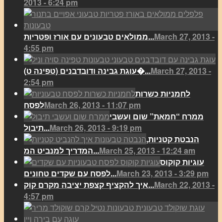
2013 - 6:24 pm
March 27, 2013 -
ממולאים טבעונים עם אורז ופטריות...
4:55 pm
March 27, 2013 -
(עוגת גבינה ודובדבנים (טפינה ט�...
2:54 pm
לחמניות כשרות
March 26, 2013 - 11:07 pm
לפסח
ממרח “חמאת” שום ועשבי
March 26, 2013 - 9:19 pm
תיבול...
הנבטת קטניות,
March 25, 2013 - 12:24 am
המדריך למנביט המ...
עוגיות קוקוס
March 23, 2013 - 3:29 pm
לפסח עם שקדים טחונים...
March 22, 2013 -
איך להקציף קצפת יציבה מקרם קוק...
4:57 pm