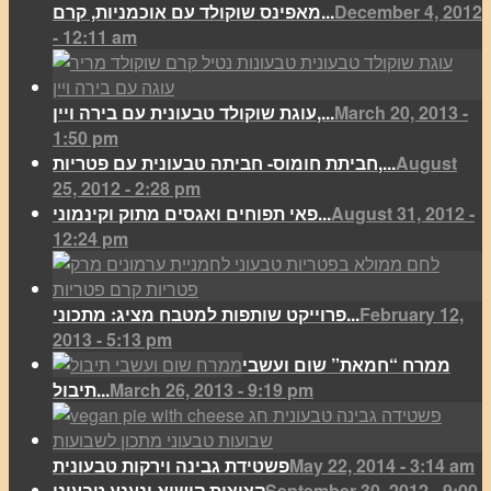
December 4, 2012
מאפינס שוקולד עם אוכמניות, קרם...
- 12:11 am
March 20, 2013 -
עוגת שוקולד טבעונית עם בירה ויין,...
1:50 pm
August
חביתת חומוס- חביתה טבעונית עם פטריות,...
25, 2012 - 2:28 pm
August 31, 2012 -
פאי תפוחים ואגסים מתוק וקינמוני...
12:24 pm
February 12,
פרוייקט שותפות למטבח מציג: מתכוני...
2013 - 5:13 pm
ממרח “חמאת” שום ועשבי
March 26, 2013 - 9:19 pm
תיבול...
May 22, 2014 - 3:14 am
פשטידת גבינה וירקות טבעונית
September 30, 2012 - 9:00
קציצות קישוא ונענע טבעוני