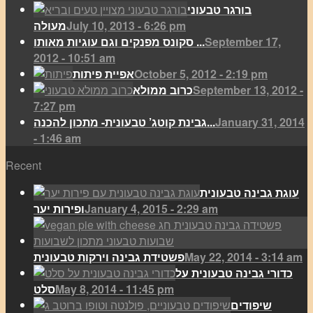
בורגר טבעוני
July 10, 2013 - 6:26 pm
מעולה
September 17,
סקונס מפנקים וגם עוגיות מאותו ...
2012 - 10:51 am
October 5, 2012 - 2:19 pm
אפיית פיתות
September 13, 2012 -
כרוב ממולא
7:27 pm
January 31, 2014
גבינת קוטג’ טבעונית- מתכון להכנה...
- 1:46 am
Recent
עוגת גבינה טבעונית
January 4, 2015 - 2:29 am
ופירות יער
May 22, 2014 - 3:14 am
פשטידת גבינה וירקות טבעונית
כדורי גבינה טבעונית על
May 8, 2014 - 11:45 pm
סלט
שיפודים