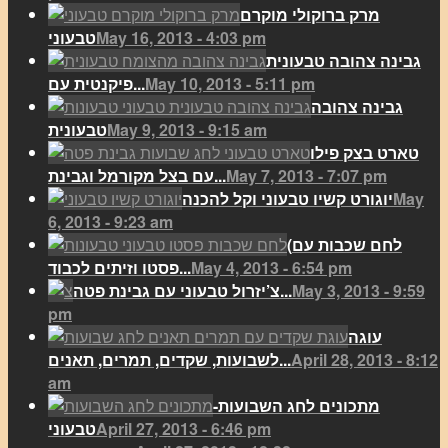
מרק ברוקולי מוקרם
May 16, 2013 - 4:03 pm
טבעוני
גבינה צהובה טבעונית
May 10, 2013 - 5:11 pm
פיקנטית עם...
גבינה צהובה
May 9, 2013 - 9:15 am
טבעונית
טארט בצק פילו
May 7, 2013 - 7:07 pm
עם בצל מקורמל וגבינת...
May
יוגורט קשיו טבעוני וקל להכנה
6, 2013 - 9:23 am
(לחם שכבות עם
May 4, 2013 - 6:54 pm
פסטו וזיתים לכבוד...
May 3, 2013 - 9:59
צ’יזרול טבעוני עם גבינת פטה...
pm
עוגה
April 28, 2013 - 8:12
לשבועות, שקדים, תמרים, תאנים...
am
מתכונים לחג השבועות-
April 27, 2013 - 6:46 pm
טבעוני