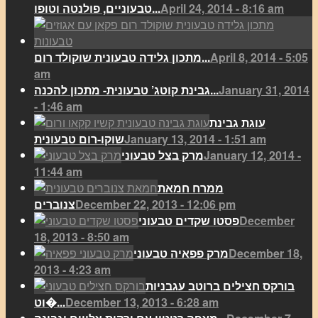
April 24, 2014 - 8:16 am
טבעוניים, פולנטה וטופו...
April 8, 2014 - 5:05
מתכון גלידה טבעונית שוקולד רום...
am
January 31, 2014
גבינת קוטג’ טבעונית- מתכון להכנה...
- 1:46 am
עוגת גבינת
January 13, 2014 - 1:51 am
שוקו-רום טבעונית
January 12, 2014 -
מרק בצל טבעוני
11:44 am
ממרח חמאת
December 22, 2013 - 12:06 pm
צנוברים
December
פסטו שקדים טבעוני
18, 2013 - 8:50 am
December 18,
מרק פפאיה טבעוני
2013 - 4:23 am
בורקס חצילים ברוטב עגבניות
December 13, 2013 - 6:28 am
וט�...