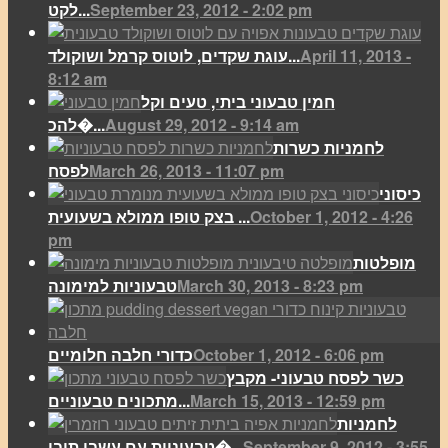
September 23, 2012 - 2:02 pm
לקט...
April 11, 2013 -
עוגת שקדים, לוטוס קרמל ושוקולד...
8:12 am
חמין טבעוני ביתי, טעים וקל
August 29, 2012 - 9:14 am
להכ�...
לחמניות כשרות
March 26, 2013 - 11:07 pm
לפסח
כיסוני
October 1, 2012 - 4:26
בצק טופו ממולא בשעועית ...
pm
מופלטות
March 30, 2013 - 8:23 pm
טבעוניות למימונה
October 1, 2012 - 6:06 pm
כדורי חלבה חלומיים
כשר לפסח טבעוני- מקבץ
March 15, 2013 - 12:59 pm
מתכונים טבעוניים...
לחמניות
September 9, 2012 - 3:55
טבעוניות עם עשבי תיבו�...