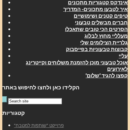
אינדקס קטגוריות מתכונים
איך לטבען מתכונים- המדריך
טיפים קטנים ושימושיים
חברים מבשלים טבעוני
הסרטים הכי טובים שתאכלו
מעלליי מחוץ לבלוג
גלריית הצילומים שלי
קבוצות טבעוניות בפייסבוק
עליי
אוכל טבעוני מוכן להזמנת משלוחים וקייטרינג
לאירועים
קפצו להגיד ‘שלום’
הקלידו כאן ולחצו לחיפוש באתר
קטגוריות
"פרוייקט "שותפות למטבח