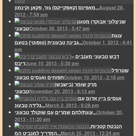
August 28,
מאפינס (קאפקייקס) גזר, פקאן וקינמון...
2012 - 7:59 pm
שניצלוני אבוקדו מטוגן
October 30, 2013 - 5:47 am
טבעוני
עוגת
October 1, 2012 - 4:41
גבינה טבעונית (טופוטי) בטעם...
pm
דבש טבעוני מענבים –
June 10, 2013 - 5:30 pm
דיבס
שטרודל
October 10, 2012 - 2:16 pm
תפוחים ואגסים טבעוני
מרק שומר (בישבש)
November 20, 2013 - 8:13 am
טבעוני
אגסים ביין אדום עם
March 2, 2013 - 9:28 pm
גלידה טבעונ...
October 20,
עוגת/לחם שמרים עם שוקולד טבעוני...
2013 - 11:20 am
הנבטת קטניות,
March 25, 2013 - 12:24 am
המדריך למנביט המ...