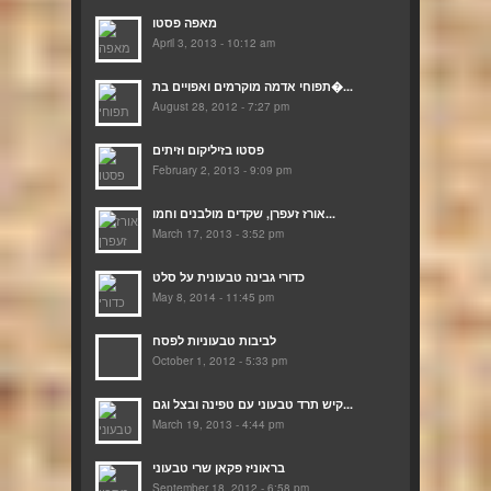
מאפה פסטו
April 3, 2013 - 10:12 am
תפוחי אדמה מוקרמים ואפויים בת�...
August 28, 2012 - 7:27 pm
פסטו בזיליקום וזיתים
February 2, 2013 - 9:09 pm
אורז זעפרן, שקדים מולבנים וחמו...
March 17, 2013 - 3:52 pm
כדורי גבינה טבעונית על סלט
May 8, 2014 - 11:45 pm
לביבות טבעוניות לפסח
October 1, 2012 - 5:33 pm
קיש תרד טבעוני עם טפינה ובצל וגם...
March 19, 2013 - 4:44 pm
בראוניז פקאן שרי טבעוני
September 18, 2012 - 6:58 pm