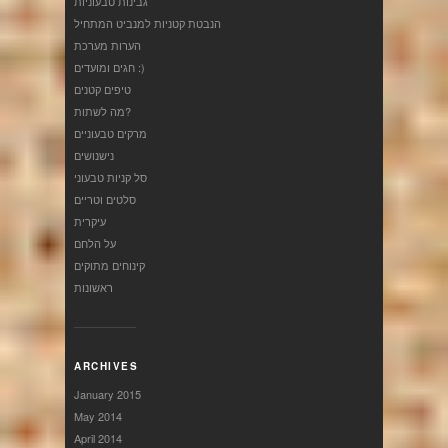
גבינות טבעוניות
הנבטת קטניות למנביט המתחיל
הערות מערכת
חגים ומועדים :)
טיפים קטנים
מה לשתות?
מרקים טבעוניים
נישנושים
סל קניות טבעוני
סלטים וטריים
עיקרית
על הלחם
קינוחים מתוקים
ראשונות
ARCHIVES
January 2015
May 2014
April 2014