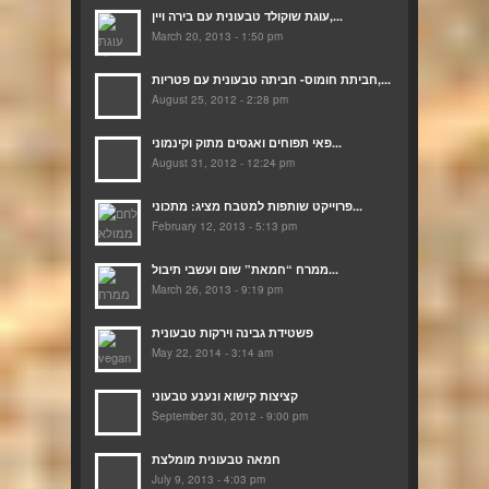
עוגת שוקולד טבעונית עם בירה ויין,...
March 20, 2013 - 1:50 pm
חביתת חומוס- חביתה טבעונית עם פטריות,...
August 25, 2012 - 2:28 pm
פאי תפוחים ואגסים מתוק וקינמוני...
August 31, 2012 - 12:24 pm
פרוייקט שותפות למטבח מציג: מתכוני...
February 12, 2013 - 5:13 pm
ממרח “חמאת” שום ועשבי תיבול...
March 26, 2013 - 9:19 pm
פשטידת גבינה וירקות טבעונית
May 22, 2014 - 3:14 am
קציצות קישוא ונענע טבעוני
September 30, 2012 - 9:00 pm
חמאה טבעונית מומלצת
July 9, 2013 - 4:03 pm