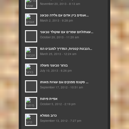
November 20, 2013 - 8:13 am
אגסים ביין אדום עם גלידה טבעונ...
March 2, 2013 - 9:28 pm
עוגת/לחם שמרים עם שוקולד טבעוני...
October 20, 2013 - 11:20 am
הנבטת קטניות, המדריך למנביט המ...
March 25, 2013 - 12:24 am
בורגר טבעוני מעולה
July 10, 2013 - 6:26 pm
סקונס מפנקים וגם עוגיות מאותו ...
September 17, 2012 - 10:51 am
אפיית פיתות
October 5, 2012 - 2:19 pm
כרוב ממולא
September 13, 2012 - 7:27 pm