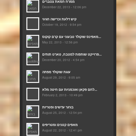
ממרח חמאת צנוברים
December 22, 2013 - 12:06 pm
קיש דלעת וכרישה חגיגי
October 19, 2012 - 9:54 pm
מאפינס שוקולד טבעוני עם קרם קוקוס...
May 22, 2013 - 12:56 pm
פרוייקט שותפות למטבח, טארט תותים...
December 20, 2012 - 4:54 pm
עוגת שוקולד מפתה
August 29, 2012 - 9:05 am
לחם פקאן ואוכמניות עם חיטה מלא...
February 2, 2013 - 10:49 pm
בורגר עדשים ופטריות
August 25, 2012 - 12:54 pm
מאפים קטנים ומטריפים
August 22, 2012 - 12:41 pm