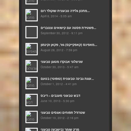
מתכון גלידה טבעונית שוקולד רום...
April 8, 2014 - 5:05 am
פשטידת פסטה עם קישואים וצנוברים...
September 30, 2012 - 9:11 pm
מאפינס (קאפקייקס) גזר, פקאן וקינמון...
August 28, 2012 - 7:59 pm
שניצלוני אבוקדו מטוגן טבעוני
October 30, 2013 - 5:47 am
עוגת גבינה טבעונית (טופוטי) בטעם...
October 1, 2012 - 4:41 pm
דבש טבעוני מענבים – דיבס
June 10, 2013 - 5:30 pm
שטרודל תפוחים ואגסים טבעוני
October 10, 2012 - 2:16 pm
מרק שומר (בישבש) טבעוני