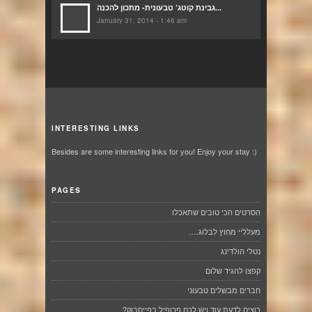
גבינת קוטג’ טבעונית- מתכון להכנה...
January 31, 2014 - 1:46 am
INTERESTING LINKS
Besides are some interesting links for you! Enjoy your stay :)
PAGES
הסרטים הכי טובים שתאכלו
מעלליי מחוץ לבלוג….
נטלי הולדינג
קפצו להגיד שלום
חברים מבשלים טבעוני
רוצים לדעת עוד ויש לכם פרופיל בפייסבוק?