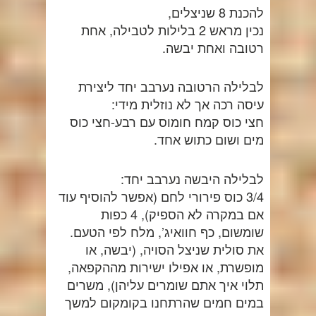
להכנת 8 שניצלים,
נכין מראש 2 בלילות לטבילה, אחת
רטובה ואחת יבשה.
לבלילה הרטובה נערבב יחד ליצירת
עיסה רכה אך לא נוזלית מידי:
חצי כוס קמח חומוס עם רבע-חצי כוס
מים ושום כתוש אחד.
לבלילה היבשה נערבב יחד:
3/4 כוס פירורי לחם (אפשר להוסיף עוד
אם במקרה לא הספיק), 4 כפות
שומשום, כף חוואיג’, מלח לפי הטעם.
את סולית שניצל הסויה, (יבשה, או
מופשרת, או אפילו ישירות מההקפאה,
תלוי איך אתם שומרים עליהן), משרים
במים חמים שהרתחנו בקומקום למשך