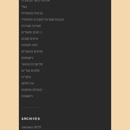
בצד
גבינות טבעוניות
הנבטת קטניות למנביט המתחיל
הערות מערכת
חגים ומועדים :)
טיפים קטנים
מה לשתות?
מרקים טבעוניים
נישנושים
סל קניות טבעוני
סלטים וטריים
עיקרית
על הלחם
קינוחים מתוקים
ראשונות
ARCHIVES
January 2015