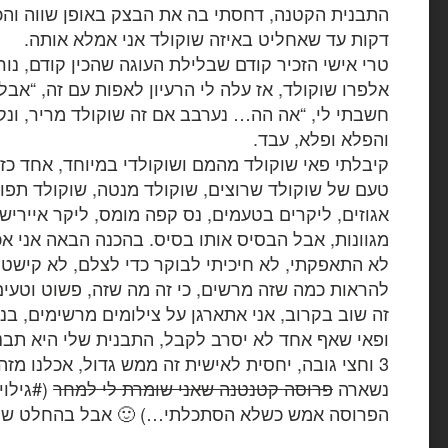
דקות עד שאחליט באיזה שוקולד אני אמלא אותה.
טרי אישי הזכיר קודם שבלילת העוגה שהכין קודם, נ
אלפרו שוקולד, אז עלה לי הרעיון לאפות עם זה, “אבל 
חשבתי לי, “אה הה… נערבב אם זה שוקולד מריר, ונקר
והפלא ופלא, עבד.
קיבלתי פאי שוקולד מהמם ושוקולדי במיוחד, אחד כ
טעם של שוקולד שרוצים, שוקולד מנטה, שוקולד תפוז,
אגוזים, ליקרים בטעמים, נס קפה מומס, ליקר אייריש 
מגוונות, אבל הבסיס אותו בסיס. בהכנה הבאה אני א
לא התאפקתי, לא חיכיתי לבוקר כדי לצלם, לא קישטתי
להראות כמה שזה מרשים, כי זה מה שזה, פשוט וטעים 
זה שוב בקרוב, אני אתארגן על צילומים מרשימים, ב
3 וחצי גובה, יחסית לאישית זה ממש גדול, אכלנו מזה
נשארה
פרוסה קטנטנה שאני שומרת לי למחר
(#גילוי
הפרוסה אמש כשלא הסתכלתי…) 🙂 אבל בהחלט שווה