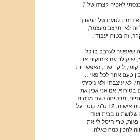
התבנית הקטנה, דחסתי בה את הבצק באופן שווה והכנסתי לאפיה קצרה של 7
ורא דומה לטעם של המעדן
זה לא יתייצב מעצמו”,
ר, זה בטוח יעבוד”.
זה שאפשר לערבב בו כל
 שוקולד עם צימוקים או
קופי, ליקר שרי, האפשריות
כין טעם אחר לכל פאי…
, לא עיצבתי ולא ניסיתי
בטירוף, אם אני אכין את
נתיים, מבטיחה טעם מדהים
ופאי שאף אחד לא יסרב לקבל, התבנית שלי היא תבנית אישית, 12 ס”מ קוטר על
 שלושתינו בבית ועוד
 נאות, טרי חיסל לי את
 להכין כמה כאלה.