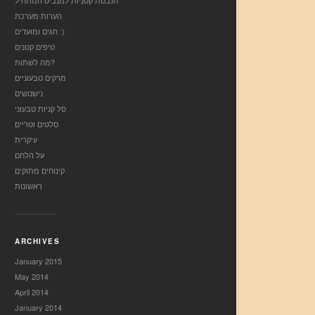
הנבטת קטניות למנביט המתחיל
הערות מערכת
חגים ומועדים :)
טיפים קטנים
מה לשתות?
מרקים טבעוניים
נישנושים
סל קניות טבעוני
סלטים וטריים
עיקרית
על הלחם
קינוחים מתוקים
ראשונות
ARCHIVES
January 2015
May 2014
April 2014
January 2014