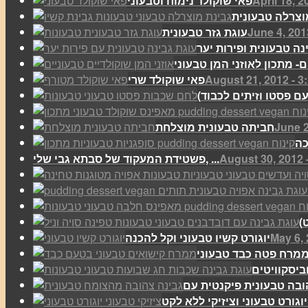
April 18, 2
פאי שוקולד נימוח וטבעוני
וצרלה טבעונית
June 4, 201
עוגת גזר טבעונית
נה טבעונית ופירות יער
August 21, 2012 - 3
פאי שוקולד שרי
June 2
חביתה טבעונית מוצלחת
כה
August 30, 2012 
פשטידת המעקוד של סבתא גבי שלי, ...
May 6, 
יוגורט קשיו טבעוני וקל להכנה
מרח פטה כבד טבעוני
..