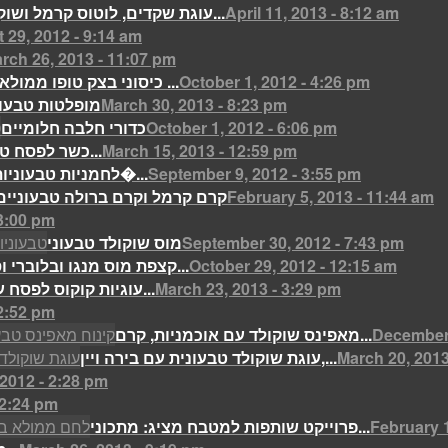
April 11, 2013 - 8:12 am
עוגת שקדים, לוטוס קרמל ושוקולד...
 29, 2012 - 9:14 am
rch 26, 2013 - 11:07 pm
October 1, 2012 - 4:26 pm
כיסוני בצק טופו ממולא בשעועית ...
March 30, 2013 - 8:23 pm
מופלטות טבעונ
October 1, 2012 - 6:06 pm
כדורי חלבה חלומיים
March 15, 2013 - 12:59 pm
כשר לפסח טבעוני- מקבץ מתכונים טבעוניים...
September 9, 2012 - 3:55 pm
לחמניות טבעוניות עם עשבי תיבו�...
February 5, 2013 - 11:44 am
קרם קרמל וקרם ברולה טבעוניים
 3:00 pm
September 30, 2012 - 7:43 pm
מוס שוקולד טבעוני
October 29, 2012 - 12:15 am
קצפת מוס מנגו ובלוברי וסורבה מנגו...
March 23, 2013 - 3:29 pm
עוגיות קוקוס לפסח עם שקדים טחונים...
2:52 pm
December 
מאפינס שוקולד עם אוכמניות, קרם...
March 20, 2013
עוגת שוקולד טבעונית עם בירה ויין,...
2012 - 2:28 pm
12:24 pm
February 1
פרוייקט שותפות למטבח מציג: מתכוני...