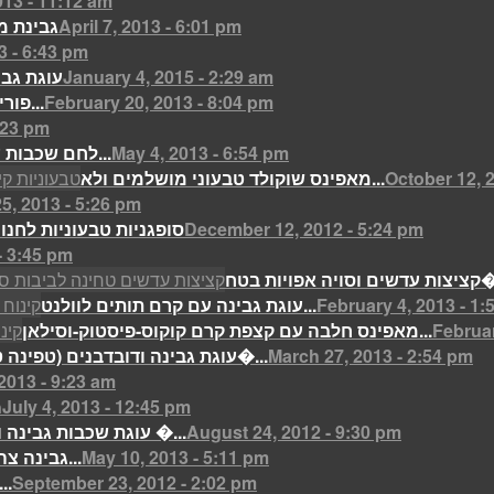
013 - 11:12 am
April 7, 2013 - 6:01 pm
גבינת מ
3 - 6:43 pm
January 4, 2015 - 2:29 am
עוגת גבי
February 20, 2013 - 8:04 pm
פורים- מתכון לאוזני המן טבעוני...
:23 pm
May 4, 2013 - 6:54 pm
(לחם שכבות עם פסטו וזיתים לכבוד...
October 12, 
מאפינס שוקולד טבעוני מושלמים ולא...
5, 2013 - 5:26 pm
December 12, 2012 - 5:24 pm
סופגניות טבעוניות לחנו
- 3:45 pm
אפויות בטח�...
February 4, 2013 - 1:
עוגת גבינה עם קרם תותים לוולנט...
Februar
מאפינס חלבה עם קצפת קרם קוקוס-פיסטוק-וסילאן...
March 27, 2013 - 2:54 pm
(עוגת גבינה ודובדבנים (טפינה ט�...
2013 - 9:23 am
July 4, 2013 - 12:45 pm
מ
August 24, 2012 - 9:30 pm
עוגת שכבות גבינה וביסקוויטים �...
May 10, 2013 - 5:11 pm
גבינה צהובה טבעונית פיקנטית עם...
September 23, 2012 - 2:02 pm
יוגורט טבעוני וציזיקי ללא לקט.