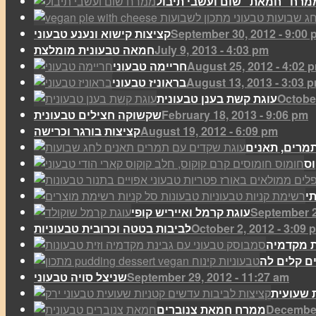
September 30, 2012 - 9:00
קציצות קישוא ונענע טבעוני
July 9, 2013 - 4:03 pm
חמאה טבעונית מומלצת
August 25, 2012 - 4:02 
חריימה טבעוני
August 13, 2013 - 3:03 
בראוניז טבעוני
October
עוגת קשת בענן טבעונית
February 18, 2013 - 9:06 pm
שקשוקה חצילים טבעונית
August 19, 2012 - 6:09 pm
קציצות בורגר וכרישה
וס
י
September 2
עוגת קרמל ואייריש קופי
October 2, 2012 - 3:09 
לביבות בטטה וכרובית טבעוניות
ת מקדמיה
September 29, 2012 - 11:27 am
שניצל סויה טבעוני
 שעועית
December
ממרח חמאת צנוברים