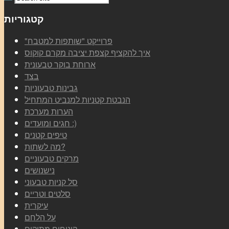
קטגוריות
"פרוייקט "שותפות למטבח
איך להקציף קצפת יציבה מקרם קוקוס
ארוחת בוקר טבעונית
בצד
גבינות טבעוניות
הנבטת קטניות למנביט המתחיל
הערות מערכת
חגים ומועדים :)
טיפים קטנים
מה לשתות?
מרקים טבעוניים
נישנושים
סל קניות טבעוני
סלטים וטריים
עיקרית
על הלחם
קינוחים מתוקים