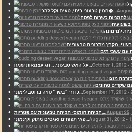
August
חמין טבעוני ביתי, טעים וקל להכ�...
Ma
לחמניות כשרות לפסח
יות למימונה
October 1, 2012 -
על האש טבעוני… חג עצמאות שמח...
September 17, 2012 - 
כדורי “בשר” סויה ברוטב לימוני...
August 25, 
חביתת חומוס- חביתה טבעונית עם פטריות,...
August 31, 2012 - 
פאי תפוחים ואגסים מתוק וקינמוני...