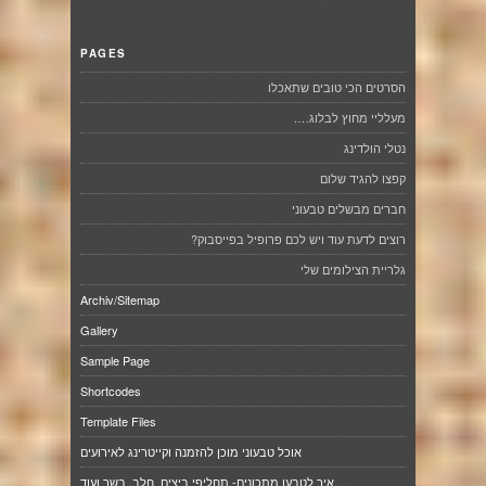
PAGES
הסרטים הכי טובים שתאכלו
מעלליי מחוץ לבלוג….
נטלי הולדינג
קפצו להגיד שלום
חברים מבשלים טבעוני
רוצים לדעת עוד ויש לכם פרופיל בפייסבוק?
גלריית הצילומים שלי
Archiv/Sitemap
Gallery
Sample Page
Shortcodes
Template Files
אוכל טבעוני מוכן להזמנה וקייטרינג לאירועים
איך לטבען מתכונים- תחליפי ביצים, חלב, בשר ועוד…