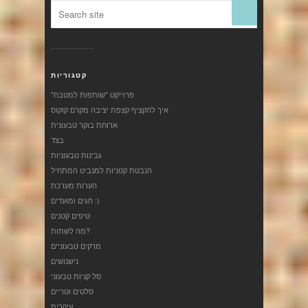
קטגוריות
"פרוייקט "שותפות למטבח
איך להקציף קצפת יציבה מקרם קוקוס
ארוחת בוקר טבעונית
בצד
גבינות טבעוניות
הנבטת קטניות למנביט המתחיל
הערות מערכת
חגים ומועדים :)
טיפים קטנים
מה לשתות?
מרקים טבעוניים
נישנושים
סל קניות טבעוני
סלטים וטריים
עיקרית