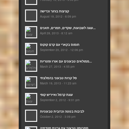
קציצות בורגר וכרישה
August 19, 2012 - 6:09 pm
עוגה לשבועות, שקדים, תמרים, תאנים...
April 28, 2013 - 8:12 am
חומוס בקארי עם קרם קוקוס
September 20, 2012 - 12:06 pm
ממולאים טבעונים עם אורז ופטריות...
March 27, 2013 - 4:55 pm
סל קניות טבעוני בהמלצתי
March 19, 2013 - 11:23 am
עוגת קרמל ואייריש קופי
September 2, 2012 - 9:01 pm
לביבות בטטה וכרובית טבעוניות
October 2, 2012 - 3:09 pm
סמבוסק טבעוני עם גבינת מקדמיה