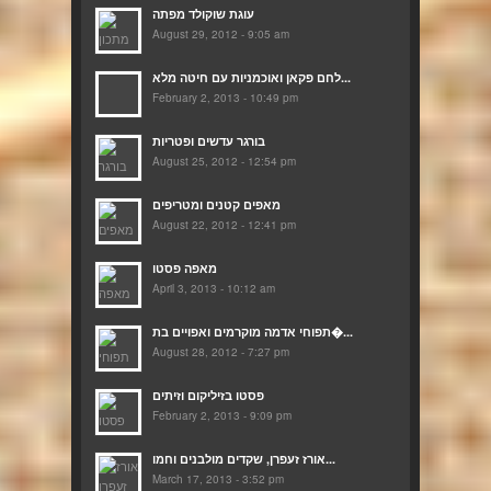
עוגת שוקולד מפתה
August 29, 2012 - 9:05 am
לחם פקאן ואוכמניות עם חיטה מלא...
February 2, 2013 - 10:49 pm
בורגר עדשים ופטריות
August 25, 2012 - 12:54 pm
מאפים קטנים ומטריפים
August 22, 2012 - 12:41 pm
מאפה פסטו
April 3, 2013 - 10:12 am
תפוחי אדמה מוקרמים ואפויים בת�...
August 28, 2012 - 7:27 pm
פסטו בזיליקום וזיתים
February 2, 2013 - 9:09 pm
אורז זעפרן, שקדים מולבנים וחמו...
March 17, 2013 - 3:52 pm