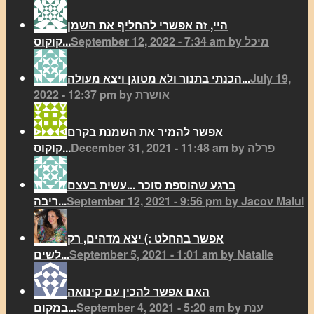
היי, זה אפשרי להחליף את השמן
September 12, 2022 - 7:34 am by מיכל
קוקוס...
July 19,
הכנתי בתנור ולא מטוגן ויצא מעולה...
2022 - 12:37 pm by אושרת
אפשר להמיר את השמנת בקרם
December 31, 2021 - 11:48 am by פרלה
קוקוס...
ברגע שהוספת סוכר ...עשית בעצם
September 12, 2021 - 9:56 pm by Jacov Malul
ריבה...
אפשר בהחלט :) יצא מדהים, רק
September 5, 2021 - 1:01 am by Natalie
לשים...
האם אפשר להכין עם קינואה
September 4, 2021 - 5:20 am by ענת
במקום...