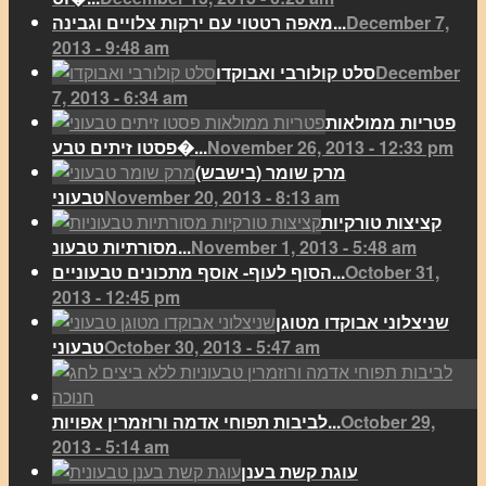
December 7,
מאפה רטטוי עם ירקות צלויים וגבינה...
2013 - 9:48 am
December
סלט קולורבי ואבוקדו
7, 2013 - 6:34 am
פטריות ממולאות
November 26, 2013 - 12:33 pm
פסטו זיתים טבע�...
מרק שומר (בישבש)
November 20, 2013 - 8:13 am
טבעוני
קציצות טורקיות
November 1, 2013 - 5:48 am
מסורתיות טבעונ...
October 31,
הסוף לעוף- אוסף מתכונים טבעוניים...
2013 - 12:45 pm
שניצלוני אבוקדו מטוגן
October 30, 2013 - 5:47 am
טבעוני
October 29,
לביבות תפוחי אדמה ורוזמרין אפויות...
2013 - 5:14 am
עוגת קשת בענן