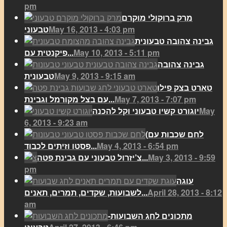
pm
מרק ברוקולי מוקרם
May 16, 2013 - 4:03 pm
טבעוני
גבינה צהובה טבעונית
May 10, 2013 - 5:11 pm
פיקנטית עם...
גבינה צהובה
May 9, 2013 - 9:15 am
טבעונית
טארט בצק פילו
May 7, 2013 - 7:07 pm
עם בצל מקורמל וגבינת...
May
יוגורט קשיו טבעוני וקל להכנה
6, 2013 - 9:23 am
(לחם שכבות עם
May 4, 2013 - 6:54 pm
פסטו וזיתים לכבוד...
May 3, 2013 - 9:59
צ’יזרול טבעוני עם גבינת פטה...
pm
עוגה
April 28, 2013 - 8:12
לשבועות, שקדים, תמרים, תאנים...
am
מתכונים לחג השבועות-