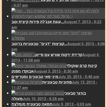
- 9:57 am
August 7, 2013 - 9:23
עוגת אנג’לה פירות קיצית וטב...
am
August 5, 2013 - 4:08
קציצות “דגים” טבעוניות ברוטב...
pm
August 4,
קדירת ירקות שורש עם סייטן
2013 - 11:58 pm
קינוח קרם שוקולד
August 3, 2013 - 8:30 am
אבוקדו מפנק
July 25, 2013 - 5:46 pm
מיני פאי טבעונים ומטריפים
July 13, 2013 -
פחזניות טבעוניות
11:37 am
בורגר טבעוני
July 10, 2013 - 6:26 pm
מעולה
July 9, 2013 - 4:03 pm
חמאה טבעונית מומלצת