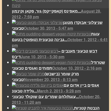
August 28,
מאפינס (קאפקייקס) גזר, פקאן וקינמון...
2012 - 7:59 pm
שניצלוני אבוקדו מטוגן
October 30, 2013 - 5:47 am
טבעוני
עוגת
October 1, 2012 - 4:41
גבינה טבעונית (טופוטי) בטעם...
pm
דבש טבעוני מענבים –
June 10, 2013 - 5:30 pm
דיבס
שטרודל
October 10, 2012 - 2:16 pm
תפוחים ואגסים טבעוני
מרק שומר (בישבש)
November 20, 2013 - 8:13 am
טבעוני
אגסים ביין אדום עם
March 2, 2013 - 9:28 pm
גלידה טבעונ...
October 20,
עוגת/לחם שמרים עם שוקולד טבעוני...
2013 - 11:20 am
הנבטת קטניות,