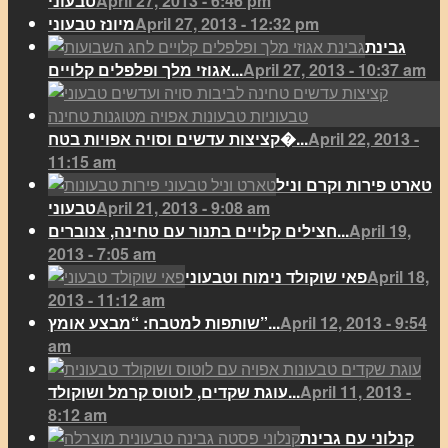
April 27, 2013 - 6:46 pm
טבעוני
April 27, 2013 - 12:32 pm
מיונז טבעוני
גבינת
April 27, 2013 - 10:37 am
אגוזי מלך ופלפלים קלויים...
April 22, 2013 -
קציצות עדשים וסויה אפויות בטח�...
11:15 am
טארט פירות וקרם וניל
April 21, 2013 - 9:08 am
טבעוני
April 19,
חצילים קלויים בתנור עם טחינה, צנוברים...
2013 - 7:05 am
April 18,
פאי שוקולד נימוח וטבעוני
2013 - 11:12 am
April 12, 2013 - 9:54
שותפות למטבח: “מבצע אומץ”...
am
April 11, 2013 -
עוגת שקדים, לוטוס קרמל ושוקולד...
8:12 am
קנלוני עם גבינת