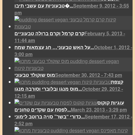
September 9, 2012 - 3:55
טבעוניות עם עשבי תיבו�...
pm
February 5, 2013 -
קרם קרמל וקרם ברולה טבעוניים
11:44 am
October 1, 2012 -
על האש טבעוני… חג עצמאות שמח...
3:00 pm
September 30, 2012 - 7:43 pm
מוס שוקולד טבעוני
קצפת
October 29, 2012 -
מוס מנגו ובלוברי וסורבה מנגו...
12:15 am
עוגיות קוקוס
March 23, 2013 - 3:29 pm
לפסח עם שקדים טחונים...
September 17, 2012 -
כדורי “בשר” סויה ברוטב לימוני...
2:52 pm