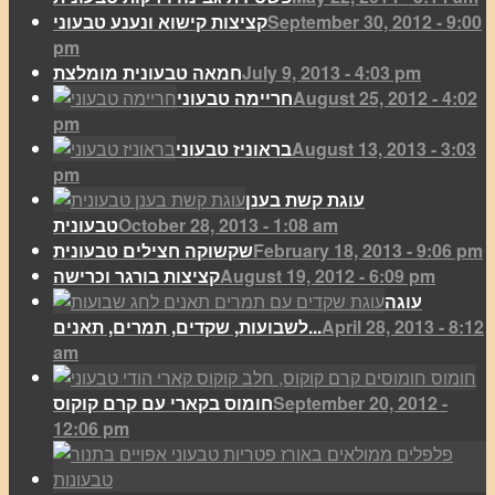
September 30, 2012 - 9:00
קציצות קישוא ונענע טבעוני
pm
July 9, 2013 - 4:03 pm
חמאה טבעונית מומלצת
August 25, 2012 - 4:02
חריימה טבעוני
pm
August 13, 2013 - 3:03
בראוניז טבעוני
pm
עוגת קשת בענן
October 28, 2013 - 1:08 am
טבעונית
February 18, 2013 - 9:06 pm
שקשוקה חצילים טבעונית
August 19, 2012 - 6:09 pm
קציצות בורגר וכרישה
עוגה
April 28, 2013 - 8:12
לשבועות, שקדים, תמרים, תאנים...
am
September 20, 2012 -
חומוס בקארי עם קרם קוקוס
12:06 pm