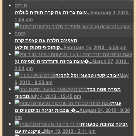
February 4, 2013 -
עוגת גבינה עם קרם תותים לוולנט...
1:56 pm
מאפינס חלבה עם קצפת קרם
February 16, 2013 - 6:58 pm
קוקוס-פיסטוק-וסילאן...
March 27, 2013 -
(עוגת גבינה ודובדבנים (טפינה ט�...
2:54 pm
May
יוגורט קשיו טבעוני וקל להכנה
6, 2013 - 9:23 am
ממרח פטה כבד
July 4, 2013 - 12:45 pm
טבעוני
עוגת
August 24, 2012 - 9:30
שכבות גבינה וביסקוויטים �...
pm
גבינה צהובה טבעונית
May 10, 2013 - 5:11 pm
פיקנטית עם...