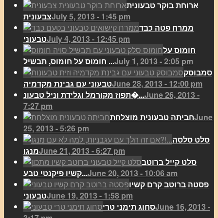
ארוחת בוקר טבעונית
July 5, 2013 - 1:45 pm
צבעונית
ממרח פטה כבד
July 4, 2013 - 12:45 pm
טבעוני
חומוס על
July 1, 2013 - 2:05 pm
חומוס על חומוס, תבשיל ...
סמבוסק
June 28, 2013 - 12:00 pm
טבעוני עם גבינת מקדמיה
June 26, 2013 -
תפוז מקורמל וגלידת וניל טבעונ�...
7:27 pm
June
חביתה טבעונית מוצלחת
25, 2013 - 5:26 pm
סלט סלסה
June 21, 2013 - 6:27 pm
מנגו
סלט קייל ברוטב
June 20, 2013 - 10:06 am
קשיו פיקנטי טבע...
פסטה ברוטב קרם קשיו
June 19, 2013 - 1:58 pm
טבעוני
June 16, 2013 -
סחוג תימני טרי
3:17 pm