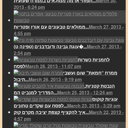
March 30,
תפוחי אדמה ממולאים בממרח שעועית...
2013 - 6:24 pm
March 27, 2013 -
ממולאים טבעונים עם אורז ופטריות...
4:55 pm
March 27, 2013 -
(עוגת גבינה ודובדבנים (טפינה ט�...
2:54 pm
לחמניות כשרות
March 26, 2013 - 11:07 pm
לפסח
ממרח “חמאת” שום ועשבי
March 26, 2013 - 9:19 pm
תיבול...
הנבטת קטניות,
March 25, 2013 - 12:24 am
המדריך למנביט המ...
עוגיות קוקוס
March 23, 2013 - 3:29 pm
לפסח עם שקדים טחונים...
March 22, 2013 -
איך להקציף קצפת יציבה מקרם קוק...
4:57 pm