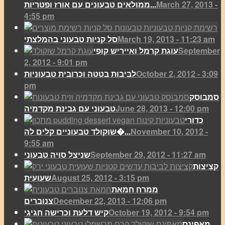
March 27, 2013 -
ממולאים טבעונים עם אורז ופטריות...
4:55 pm
March 19, 2013 - 11:23 am
סל קניות טבעוני בהמלצתי
September
עוגת קרמל ואייריש קופי
2, 2012 - 9:01 pm
October 2, 2012 - 3:09
לביבות בטטה וכרובית טבעוניות
pm
סמבוסק
June 28, 2013 - 12:00 pm
טבעוני עם גבינת מקדמיה
כדורי
November 10, 2012 -
שוקולד טבעוניים קלים לה�...
9:55 am
September 29, 2012 - 11:27 am
שניצל סויה טבעוני
קציצות
August 25, 2012 - 3:15 pm
שעועית
ממרח חמאת
December 22, 2013 - 12:06 pm
צנוברים
October 19, 2012 - 9:54 pm
קיש דלעת וכרישה חגיגי
מאפינס