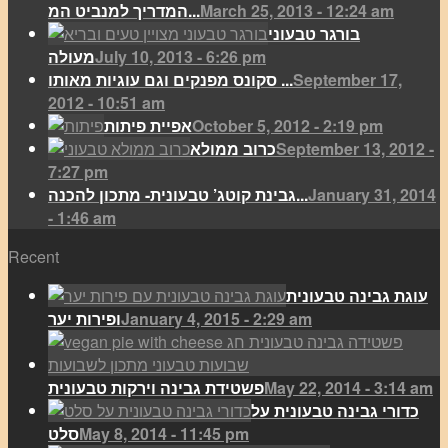
March 25, 2013 - 12:24 am
המדריך למנביט המ...
בורגר טבעוני
July 10, 2013 - 6:26 pm
מעולה
September 17,
סקונס מפנקים וגם עוגיות מאותו ...
2012 - 10:51 am
October 5, 2012 - 2:19 pm
אפיית פיתות
September 13, 2012 -
כרוב ממולא
7:27 pm
January 31, 2014
גבינת קוטג’ טבעונית- מתכון להכנה...
- 1:46 am
Recent
עוגת גבינה טבעונית
January 4, 2015 - 2:29 am
ופירות יער
May 22, 2014 - 3:14 am
פשטידת גבינה וירקות טבעונית
כדורי גבינה טבעונית על
May 8, 2014 - 11:45 pm
סלט