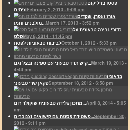
פסטו בזיליקום
February 2, 2013 - 9:09 pm
וזיתים
אורז זעפרן, שקדים
March 17, 2013 - 3:52 pm
מולבנים וחמו...
כדורי גבינה טבעונית על
May 8, 2014 - 11:45 pm
סלט
October 1, 2012 - 5:33 pm
לביבות טבעוניות לפסח
March 19, 2013 -
קיש תרד טבעוני עם טפינה ובצל וגם...
4:44 pm
בראוניז
September 18, 2012 - 6:58 pm
פקאן שרי טבעוני
April 8, 2014 - 5:05
מתכון גלידה טבעונית שוקולד רום...
am
September 30,
פשטידת פסטה עם קישואים וצנוברים...
2012 - 9:11 pm