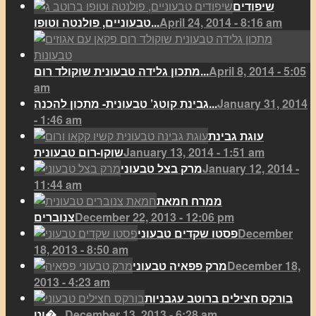
שיפודים
April 24, 2014 - 8:16 am
טבעוניים, פולנטה וטופו...
April 8, 2014 - 5:05
מתכון גלידה טבעונית שוקולד רום...
am
January 31, 2014
גבינת קוטג’ טבעונית- מתכון להכנה...
- 1:46 am
עוגת גבינת
January 13, 2014 - 1:51 am
שוקו-רום טבעונית
January 12, 2014 -
מרק בצל טבעוני
11:44 am
ממרח חמאת
December 22, 2013 - 12:06 pm
צנוברים
December
פסטו שקדים טבעוני
18, 2013 - 8:50 am
December 18,
מרק פפאיה טבעוני
2013 - 4:23 am
בורקס חצילים ברוטב עגבניות
December 13, 2013 - 6:28 am
וט�...