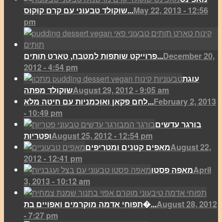
May 22, 2013 - 12:56
שוקולד טבעוני עם קרם קוקוס...
pm
December 20,
פרוייקט שותפות למטבח, טארט תותים...
2012 - 4:54 pm
עוגת
August 29, 2012 - 9:05 am
שוקולד מפתה
February 2, 2013
לחם פקאן ואוכמניות עם חיטה מלא...
- 10:49 pm
בורגר עדשים
August 25, 2012 - 12:54 pm
ופטריות
August 22,
מאפים קטנים ומטריפים
2012 - 12:41 pm
April
מאפה פסטו
3, 2013 - 10:12 am
August 28, 2012
תפוחי אדמה מוקרמים ואפויים בת�...
- 7:27 pm