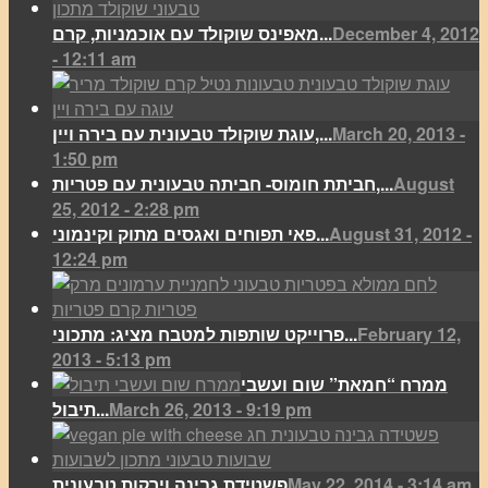
December 4, 2012
מאפינס שוקולד עם אוכמניות, קרם...
- 12:11 am
March 20, 2013 -
עוגת שוקולד טבעונית עם בירה ויין,...
1:50 pm
August
חביתת חומוס- חביתה טבעונית עם פטריות,...
25, 2012 - 2:28 pm
August 31, 2012 -
פאי תפוחים ואגסים מתוק וקינמוני...
12:24 pm
February 12,
פרוייקט שותפות למטבח מציג: מתכוני...
2013 - 5:13 pm
ממרח “חמאת” שום ועשבי
March 26, 2013 - 9:19 pm
תיבול...
May 22, 2014 - 3:14 am
פשטידת גבינה וירקות טבעונית