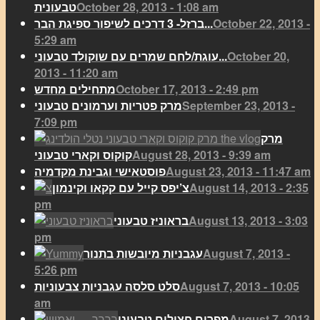
October 28, 2013 - 1:08 am
טבעונית
October 22, 2013 -
ברזל- 3 דרכים לשיפור ספיגת הבר...
5:29 am
October 20,
עוגת/לחם שמרים עם שוקולד טבעוני...
2013 - 11:20 am
October 17, 2013 - 2:49 pm
מתחילים מחדש
September 23, 2013 -
מרק פטריות וערמונים טבעוני
7:09 pm
מרק
August 28, 2013 - 9:39 am
קוקוס וקארי טבעוני
August 23, 2013 - 11:47 am
פוסטאישי וגבינת מקדמיה
August 14, 2013 - 2:35
צ’יפס קייל עם קקאו וקינמון
pm
August 13, 2013 - 3:03
בראוניז טבעוני
pm
August 7, 2013 -
עגבניות מיובשות בתנור
5:26 pm
August 7, 2013 - 10:05
סלט סלסה עגבניות צבעוניות
am
August 7, 2013
מפרום חצילים טבעוני