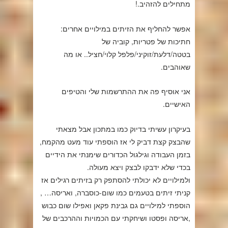
מתחילים להזהיב.!
אפשר להחליף את הזיתים במילויים אחרים:
חתיכות של פטריות, קוביה של
בטטה/דלעת/זוקיני/פלפל קלוי/חציל.. או מה
שאוהבים.
אני אוסיף פה את ההתרשמות שלי והטיפים
האישיים.
בעיקרון עשיתי בדיוק כמו במתכון אבל מצאתי
שהבצק קצת דביק לי אז הוספתי עוד מעט מהקמח,
בזמן העבודה וגילגול הכדורים שימנתי את הידיים
בכדי שלא ידבקו לבצק ויצא מעולה.
ולמילויים לא יכולתי להסתפק רק בזיתים רגילים אז
קניתי זיתים בטעמים כמו שום-כוסברה, ואריסה… ,
הוספתי למילויים גם גבינת פקאן ואפילו שום כבוש
,אריסה ופסטו ושיחקתי עם הכמויות וההרכבים של