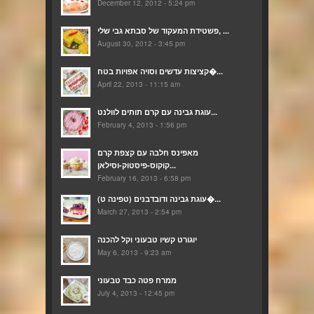
December 12, 2012 - 5:24 pm
פשטידת המעקוד של סבתא גבי שלי, ...
August 30, 2012 - 3:45 pm
קציצות עדשים וסויה אפויות בטח�...
April 22, 2013 - 11:15 am
עוגת גבינה עם קרם תותים לוולנט...
February 4, 2013 - 1:56 pm
מאפינס חלבה עם קצפת קרם
קוקוס-פיסטוק-וסילאן...
February 16, 2013 - 6:58 pm
(עוגת גבינה ודובדבנים (טפינה ט�...
March 27, 2013 - 2:54 pm
יוגורט קשיו טבעוני וקל להכנה
May 6, 2013 - 9:23 am
ממרח פטה כבד טבעוני
July 4, 2013 - 12:45 pm