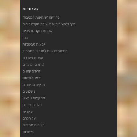
קטגוריות
"פרוייקט "שותפות למטבח
איך להקציף קצפת יציבה מקרם קוקוס
ארוחת בוקר טבעונית
בצד
גבינות טבעוניות
הנבטת קטניות למנביט המתחיל
הערות מערכת
חגים ומועדים :)
טיפים קטנים
מה לשתות?
מרקים טבעוניים
נישנושים
סל קניות טבעוני
סלטים וטריים
עיקרית
על הלחם
קינוחים מתוקים
ראשונות