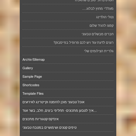
מעלליי מחוץ לבלוג….
נטלי הולדינג
קפצו להגיד שלום
חברים מבשלים טבעוני
רוצים לדעת עוד ויש לכם פרופיל בפייסבוק?
גלריית הצילומים שלי
Archiv/Sitemap
Gallery
Sample Page
Shortcodes
Template Files
אוכל טבעוני מוכן להזמנה וקייטרינג לאירועים
איך לטבען מתכונים- תחליפי ביצים, חלב, בשר ועוד…
אינדקס קטגוריות מתכונים
טיפים קטנים ושימושיים במטבח טבעוני