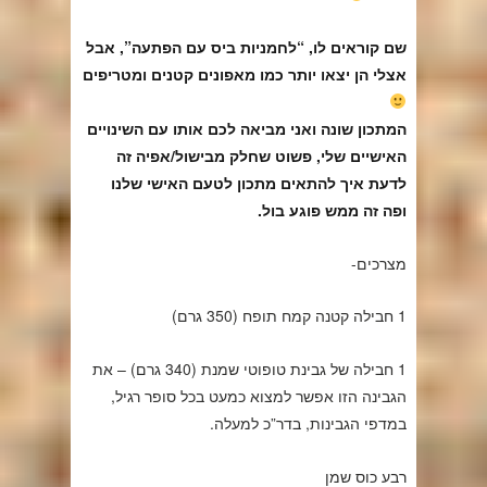
שם קוראים לו, “לחמניות ביס עם הפתעה”, אבל
אצלי הן יצאו יותר כמו מאפונים קטנים ומטריפים
המתכון שונה ואני מביאה לכם אותו עם השינויים
האישיים שלי, פשוט שחלק מבישול/אפיה זה
לדעת איך להתאים מתכון לטעם האישי שלנו
ופה זה ממש פוגע בול.
מצרכים-
1 חבילה קטנה קמח תופח (350 גרם)
1 חבילה של גבינת טופוטי שמנת (340 גרם) – את
הגבינה הזו אפשר למצוא כמעט בכל סופר רגיל,
במדפי הגבינות, בדר”כ למעלה.
רבע כוס שמן