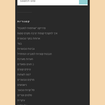
קטגוריות
"פרוייקט "שותפות למטבח
איך להקציף קצפת יציבה מקרם קוקוס
ארוחת בוקר טבעונית
בצד
גבינות טבעוניות
הנבטת קטניות למנביט המתחיל
הערות מערכת
חגים ומועדים :)
טיפים קטנים
מה לשתות?
מרקים טבעוניים
נישנושים
סל קניות טבעוני
סלטים וטריים
עיקרית