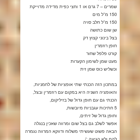
שמרים – 7 גרם או 1 וחצי כפית מדידה מדוייקת
150 מ”ל מים
150 מ”ל חלב סויה
שן שום כתושה
בצל בינוני קצוץ דק
חופן רוזמרין
קורט פלפל שחור
מעט שמן לשימון הקערות
וכשליש כוס שמן זית
במתכון הזה הכנתי שתי אופציות של לחמניות,
והאופציה השניה היא במקום עם רוזמרין ובצל,
הכנתי גם עם חופן גדול של בזיליקום,
5 חתיכות עגבניות מיובשות,
וחופן גדול של זיתים,
אפשר לשלב גם בצל שום ומרווה שאכין בנגלה
הבאה פשוט שעשיתי משלוח ודווקא המרווה נגמרה
להם ולא הגיעה :/