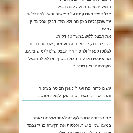
הבצק יוצא בהתחלה קצת דביקי,
אבל לפזר מעט קמח על המשטח ולאט לאט ללוש
עד שמקבלים בצק נוח ולא מידי דביק אבל עדיין
גמיש,
את הבצק ללוש במשך 10 דקות,
זה די הרבה, לי כאבה הזרוע מזה, אבל זה הכרחי
לגלוטן לפעול ולהפוך את הבצק שלנו לגמיש ונעים.
מה שיבטיח אחלה תוצאה בסוף, אז לא להתעצל,
מקסימום יצאו שרירים…
עשינו כדור יפה ועגול, אושן הביטה בציפיה
והתרגשות… משהו טוב הולך לצאת מזה…
את הכדור להחזיר לקערה לאחר ששימנו אותה
במעט שמן בישול, ולכסות את הקערה בנייר נצמד.
עכשיו ניתן לזה לעשות את שלו.