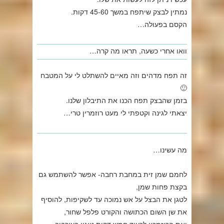
נמתין לבצק שיתפח במשך 45-60 דקות.
הקסם בפעולה…
וואו אחרי כשעה, תראו מה קרה…
זה תפח מדהים וזה מאיים להשתלט לי על המטבח
🙂
בזמן שהבצק תפח הכנו את התיבלון שלנו.
יצאתי לגינה וקטפתי לי מעט רוזמרין טרי…
מה עשינו…
לחמם שמן זית במחבת רחבה- אפשר להשתמש גם
בקצת פחות שמן,
לטגן את הבצל על אש נמוכה עד לשקיפות, להוסיף
את שן השום הכתושה והקורט פלפל שחור,
ואת הרוזמרין לכעוד חמש דקות טיגון בעירבוב