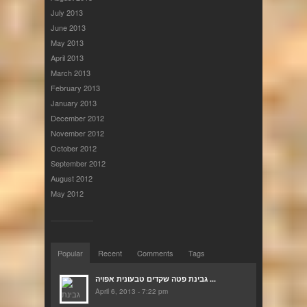
July 2013
June 2013
May 2013
April 2013
March 2013
February 2013
January 2013
December 2012
November 2012
October 2012
September 2012
August 2012
May 2012
Popular
Recent
Comments
Tags
גבינת פטה שקדים טבעונית אפויה ...
April 6, 2013 - 7:22 pm