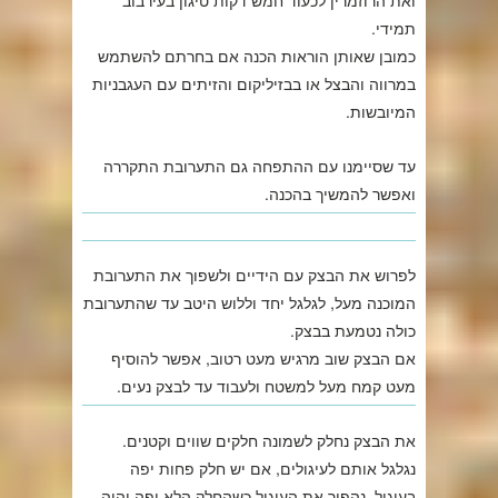
תמידי.
כמובן שאותן הוראות הכנה אם בחרתם להשתמש
במרווה והבצל או בבזיליקום והזיתים עם העגבניות
המיובשות.
עד שסיימנו עם ההתפחה גם התערובת התקררה
ואפשר להמשיך בהכנה.
לפרוש את הבצק עם הידיים ולשפוך את התערובת
המוכנה מעל, לגלגל יחד וללוש היטב עד שהתערובת
כולה נטמעת בבצק.
אם הבצק שוב מרגיש מעט רטוב, אפשר להוסיף
מעט קמח מעל למשטח ולעבוד עד לבצק נעים.
את הבצק נחלק לשמונה חלקים שווים וקטנים.
נגלגל אותם לעיגולים, אם יש חלק פחות יפה
בעיגול, נהפוך את העיגול כשהחלק הלא יפה יהיה