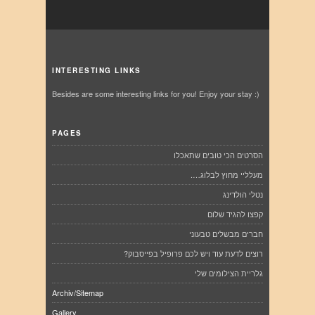
INTERESTING LINKS
Besides are some interesting links for you! Enjoy your stay :)
PAGES
הסרטים הכי טובים שתאכלו
מעלליי מחוץ לבלוג….
נטלי הולדינג
קפצו להגיד שלום
חברים מבשלים טבעוני
רוצים לדעת עוד ויש לכם פרופיל בפייסבוק?
גלריית הצילומים שלי
Archiv/Sitemap
Gallery